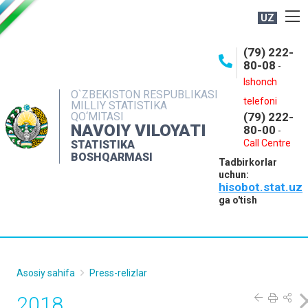
UZ
BOSHQARMA HAQIDA
(79) 222-
80-08
-
ME'YORIY HUJJATLAR
Ishonch
OCHIQ MA'LUMOTLAR
O`ZBEKISTON RESPUBLIKASI
telefoni
MILLIY STATISTIKA
QO‘MITASI
(79) 222-
NASHRLAR
NAVOIY VILOYATI
80-00
-
INTERAKTIV XIZMATLAR
Call Centre
STATISTIKA
BOSHQARMASI
Tadbirkorlar
MUROJAATLAR
uchun:
hisobot.stat.uz
MATBUOT XIZMATI
ga o'tish
KONTAKTLAR
Asosiy sahifa
Press-relizlar
2018