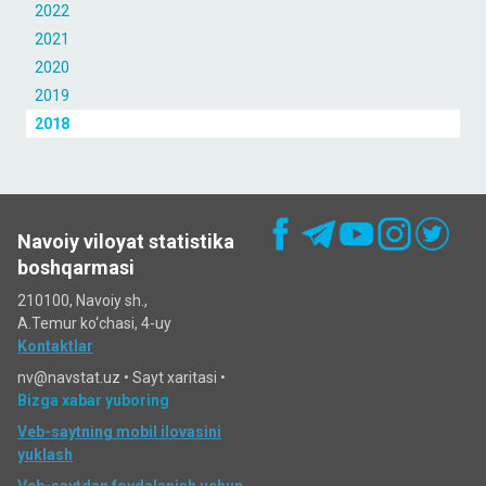
2022
2021
2020
2019
2018
Navoiy viloyat statistika
boshqarmasi
210100, Navoiy sh.,
A.Temur ko‘chаsi, 4-uy
Kontaktlar
nv@navstat.uz •
Sayt xaritasi
•
Bizga xabar yuboring
Veb-saytning mobil ilovasini
yuklash