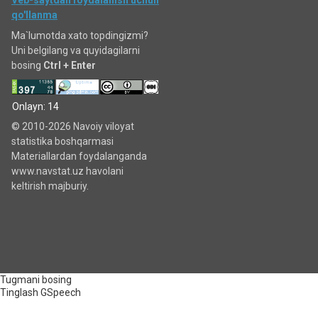
Veb-saytdan foydalanish uchun
qo'llanma
Ma`lumotda xato topdingizmi?
Uni belgilang va quyidagilarni
bosing
Ctrl + Enter
Onlayn: 14
© 2010-2026 Navoiy viloyat
statistika boshqarmasi
Materiallardan foydalanganda
www.navstat.uz havolani
keltirish majburiy.
Tugmani bosing
Tinglash
GSpeech