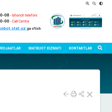
80-08
-
Ishonch telefoni
80-00
-
Call Centre
sobot.stat.uz
ga o'tish
ROJAATLAR
MATBUOT XIZMATI
KONTAKTLAR