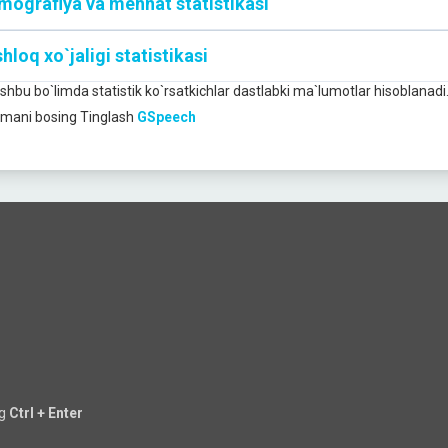
mografiya va mehnat statistikasi
hloq xo`jaligi statistikasi
Ushbu bo`limda statistik ko`rsatkichlar dastlabki ma`lumotlar hisoblanadi
mani bosing
Tinglash
GSpeech
ng
Ctrl + Enter