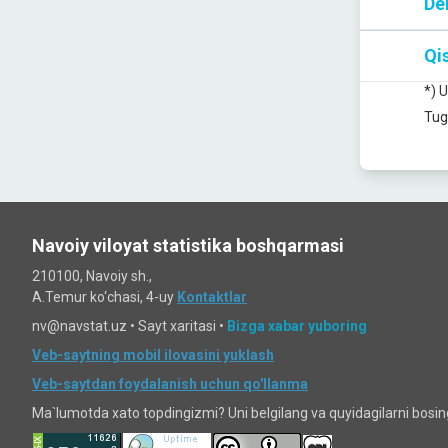
De
Qis
*) 
Tug
Navoiy viloyat statistika boshqarmasi
210100, Navoiy sh.,
A.Temur ko‘chаsi, 4-uy
Kontaktlar
nv@navstat.uz •
Sayt xaritasi
•
Bizga xabar yuboring
Veb-saytning mobil ilovasini yuklash
Veb-saytdan foydalanish uchun qo'llanma
Ma`lumotda xato topdingizmi? Uni belgilang va quyidagilarni bosi