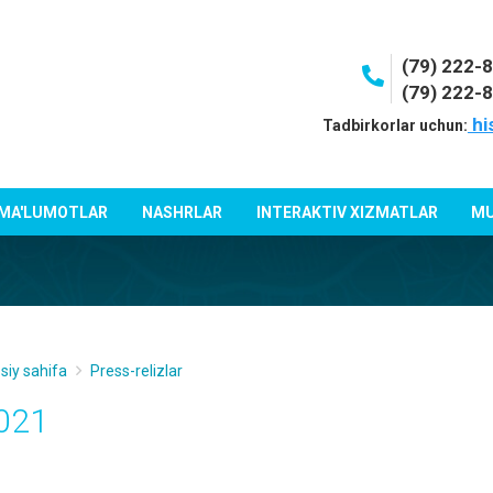
(79) 222-
(79) 222-
hi
Tadbirkorlar uchun:
 MA'LUMOTLAR
NASHRLAR
INTERAKTIV XIZMATLAR
MU
siy sahifa
Press-relizlar
021