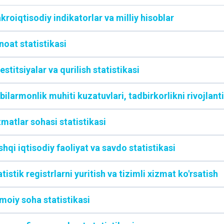
kroiqtisodiy indikatorlar va milliy hisoblar
noat statistikasi
estitsiyalar va qurilish statistikasi
bilarmonlik muhiti kuzatuvlari, tadbirkorlikni rivojlanti
zmatlar sohasi statistikasi
hqi iqtisodiy faoliyat va savdo statistikasi
tistik registrlarni yuritish va tizimli xizmat ko'rsatish
imoiy soha statistikasi