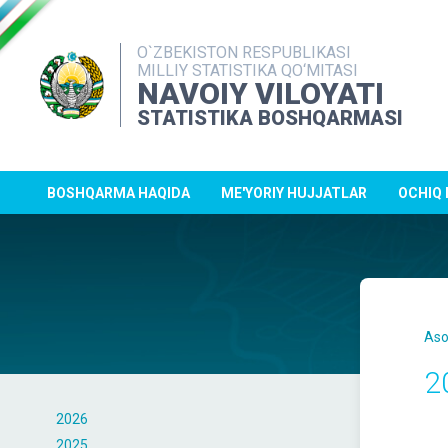
O`ZBEKISTON RESPUBLIKASI
MILLIY STATISTIKA QO‘MITASI
NAVOIY VILOYATI
STATISTIKA BOSHQARMASI
BOSHQARMA HAQIDA
ME'YORIY HUJJATLAR
OCHIQ
Aso
2
2026
2025