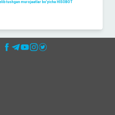
kelib tushgan murojaatlar bo‘yicha HISOBOT