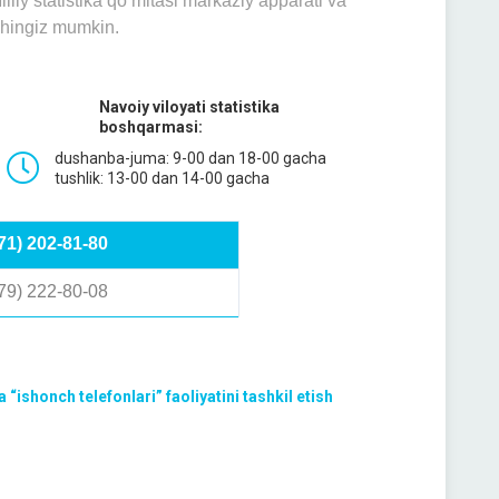
lliy statistika qo‘mitasi mаrkаziy аppаrаti vа
ishingiz mumkin.
Navoiy viloyati statistika
boshqarmasi:
dushanba-juma: 9-00 dan 18-00 gacha
tushlik: 13-00 dan 14-00 gacha
71) 202-81-80
79) 222-80-08
 “ishonch telefonlari” faoliyatini tashkil etish