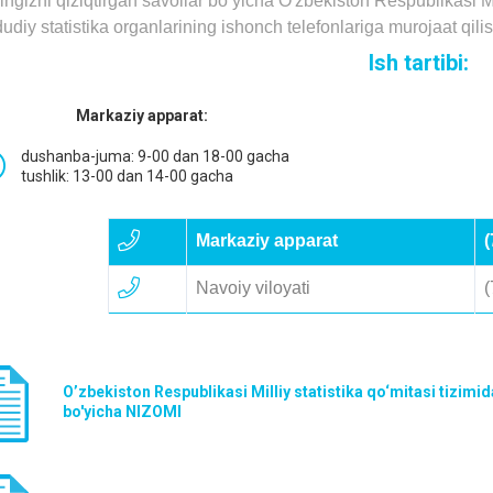
ingizni qiziqtirgаn sаvollаr bo‘yichа O'zbekiston Respublikasi Mi
udiy stаtistikа orgаnlаrining ishonch telefonlаrigа murojааt qil
Ish tartibi:
Markaziy apparat:
dushanba-juma: 9-00 dan 18-00 gacha
tushlik: 13-00 dan 14-00 gacha
Markaziy apparat
(
Navoiy viloyati
(
O’zbekiston Respublikasi Milliy statistika qo‘mitasi tizimida
bo'yicha NIZOMI