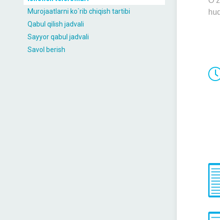
O‘z
Murojaatlarni ko`rib chiqish tartibi
hud
Qabul qilish jadvali
Sayyor qabul jadvali
Savol berish