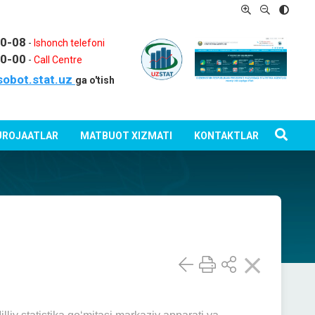
80-08
-
Ishonch telefoni
80-00
-
Call Centre
sobot.stat.uz
ga o'tish
ROJAATLAR
MATBUOT XIZMATI
KONTAKTLAR