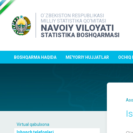
O`ZBEKISTON RESPUBLIKASI
MILLIY STATISTIKA QO‘MITASI
NAVOIY VILOYATI
STATISTIKA BOSHQARMASI
BOSHQARMA HAQIDA
ME'YORIY HUJJATLAR
OCHIQ
Aso
I
Virtual qabulxona
Ishonch telefonlari