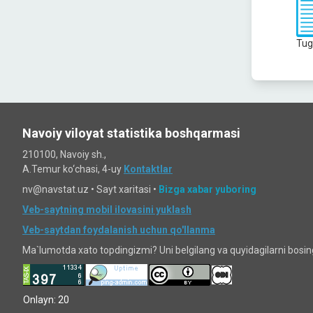
Tug
Navoiy viloyat statistika boshqarmasi
210100, Navoiy sh.,
A.Temur ko‘chаsi, 4-uy
Kontaktlar
nv@navstat.uz •
Sayt xaritasi
•
Bizga xabar yuboring
Veb-saytning mobil ilovasini yuklash
Veb-saytdan foydalanish uchun qo'llanma
Ma`lumotda xato topdingizmi? Uni belgilang va quyidagilarni bosi
Onlayn: 20