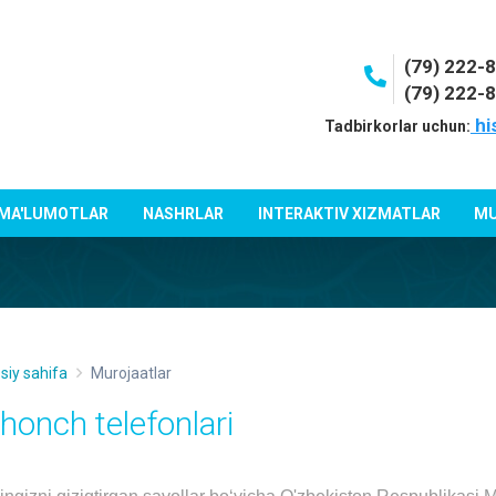
(79) 222-
(79) 222-
hi
Tadbirkorlar uchun:
 MA'LUMOTLAR
NASHRLAR
INTERAKTIV XIZMATLAR
MU
siy sahifa
Murojaatlar
shonch telefonlari