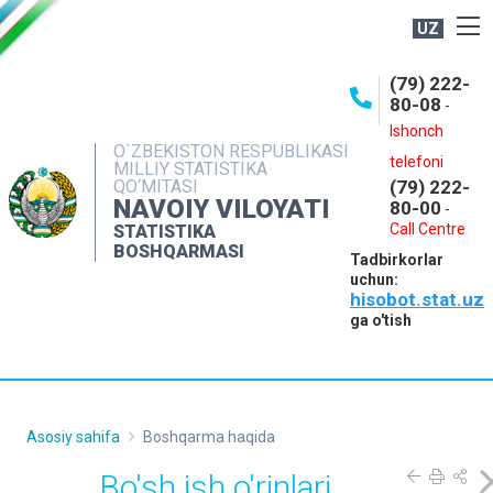
UZ
BOSHQARMA HAQIDA
(79) 222-
80-08
-
ME'YORIY HUJJATLAR
Ishonch
OCHIQ MA'LUMOTLAR
O`ZBEKISTON RESPUBLIKASI
telefoni
MILLIY STATISTIKA
QO‘MITASI
(79) 222-
NASHRLAR
NAVOIY VILOYATI
80-00
-
INTERAKTIV XIZMATLAR
Call Centre
STATISTIKA
BOSHQARMASI
Tadbirkorlar
MUROJAATLAR
uchun:
hisobot.stat.uz
MATBUOT XIZMATI
ga o'tish
KONTAKTLAR
Asosiy sahifa
Boshqarma haqida
Bo'sh ish o'rinlari