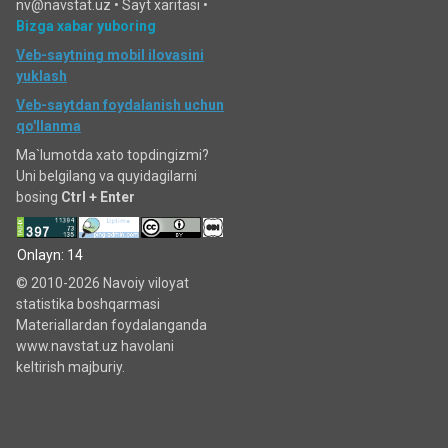
nv@navstat.uz •
Sayt xaritasi
•
Bizga xabar yuboring
Veb-saytning mobil ilovasini
yuklash
Veb-saytdan foydalanish uchun
qo'llanma
Ma`lumotda xato topdingizmi?
Uni belgilang va quyidagilarni
bosing
Ctrl + Enter
Onlayn: 14
© 2010-2026 Navoiy viloyat
statistika boshqarmasi
Materiallardan foydalanganda
www.navstat.uz havolani
keltirish majburiy.