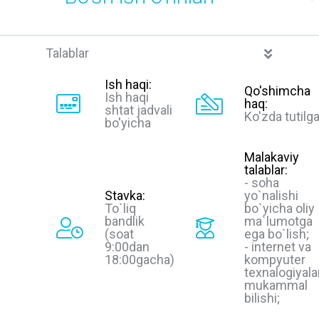
Talablar
Ish haqi:
Qo'shimcha
Ish haqi
haq:
shtat jadvali
Ko'zda tutilg
bo'yicha
Malakaviy
talablar:
- soha
Stavka:
yo`nalishi
To`liq
bo`yicha oliy
bandlik
ma`lumotga
(soat
ega bo`lish;
9:00dan
- internet va
18:00gacha)
kompyuter
texnalogiyalar
mukammal
bilishi;