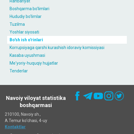
Rahbariyat
Boshqarma bo'limlari
Hududiy bo'limlar
Tuzilma
Yoshlar siyosati
Bo'sh ish o'rinlari
Korrupsiyaga qarshi kurashish idoraviy komissiyasi
Kasaba uyushmasi
Me'yoriy-huquqiy hujjatlar
Tenderlar
Navoiy viloyat statistika
boshqarmasi
210100, Navoiy sh.,
A.Temur ko‘chаsi, 4-uy
Kontaktlar