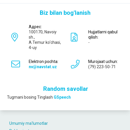
Biz bilan bog'lanish
Адрес:
100170, Navoiy
Hujjatlarni qabul
sh.,
qilish:
A.Temur ko‘chаsi,
-
4-uy
Elektron pochta:
Murojaat uchun:
nv@navstat.uz
(79) 223-50-71
Random savollar
Tugmani bosing
Tinglash
GSpeech
Umumiy ma'lumotlar