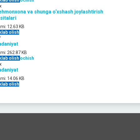
klab olish
ochish
x
hmonxona va shunga o‘xshash joylashtirish
sitalari
jmi:
12.63 KB
klab olish
f
daniyat
jmi:
262.87 KB
klab olish
ochish
x
daniyat
jmi:
14.06 KB
klab olish