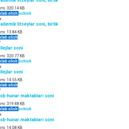
ademik litseylar soni, birlik
jmi:
320.14 KB
klab olish
ochish
x
ademik litseylar soni, birlik
jmi:
13.84 KB
klab olish
f
llejlar soni
jmi:
320.77 KB
klab olish
ochish
x
llejlar soni
jmi:
14.55 KB
klab olish
f
sb-hunar maktablari soni
jmi:
319.48 KB
klab olish
ochish
x
sb-hunar maktablari soni
jmi:
14.08 KB