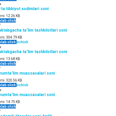
x
rta tibbiyot xodimlari soni
jmi:
12.26 KB
klab olish
f
ktabgacha ta՚lim tashkilotlari soni
jmi:
304.79 KB
klab olish
ochish
x
ktabgacha ta՚lim tashkilotlari soni
jmi:
13.68 KB
klab olish
f
umta՚lim muassasalari soni
jmi:
320.56 KB
klab olish
ochish
x
umta՚lim muassasalari soni
jmi:
14.75 KB
klab olish
f