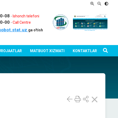
80-08
-
Ishonch telefoni
80-00
-
Call Centre
sobot.stat.uz
ga o'tish
ROJAATLAR
MATBUOT XIZMATI
KONTAKTLAR