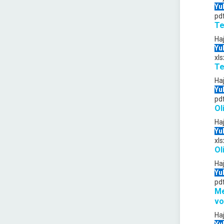
Yu
pd
Te
Ha
Yu
xls
Te
Ha
Yu
pd
Ol
Ha
Yu
xls
Ol
Ha
Yu
pd
Me
vo
Ha