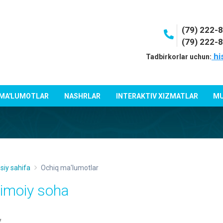
(79) 222-
(79) 222-
hi
Tadbirkorlar uchun:
 MA'LUMOTLAR
NASHRLAR
INTERAKTIV XIZMATLAR
MU
siy sahifa
Ochiq ma'lumotlar
jtimoiy soha
f