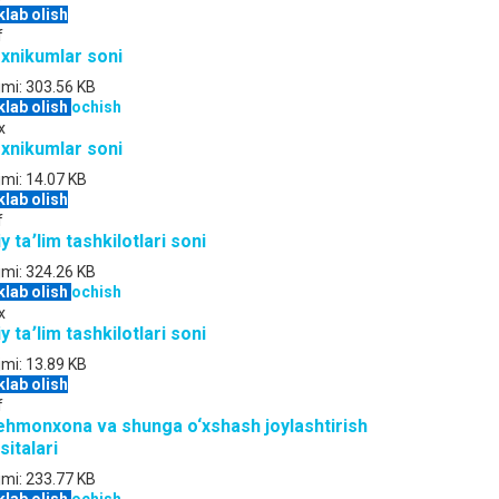
klab olish
f
xnikumlar soni
jmi:
303.56 KB
klab olish
ochish
x
xnikumlar soni
jmi:
14.07 KB
klab olish
f
iy ta՚lim tashkilotlari soni
jmi:
324.26 KB
klab olish
ochish
x
iy ta՚lim tashkilotlari soni
jmi:
13.89 KB
klab olish
f
hmonxona va shunga o‘xshash joylashtirish
sitalari
jmi:
233.77 KB