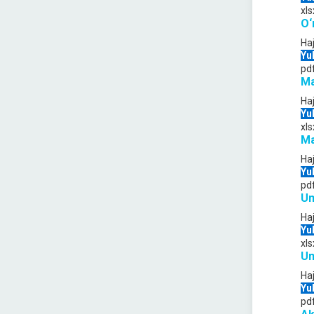
xls
O‘
Ha
Yu
pd
Ma
Ha
Yu
xls
Ma
Ha
Yu
pd
Um
Ha
Yu
xls
Um
Ha
Yu
pd