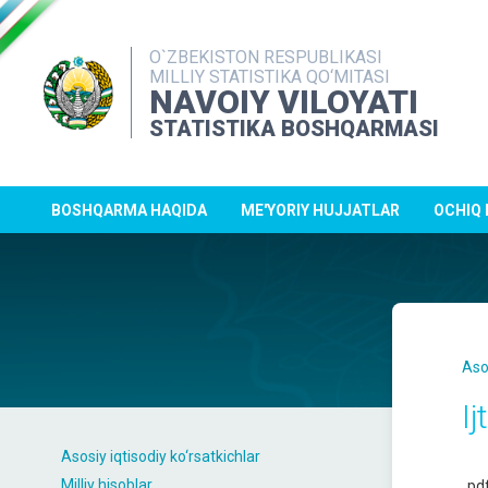
O`ZBEKISTON RESPUBLIKASI
MILLIY STATISTIKA QO‘MITASI
NAVOIY VILOYATI
STATISTIKA BOSHQARMASI
BOSHQARMA HAQIDA
ME'YORIY HUJJATLAR
OCHIQ
Aso
I
Asosiy iqtisodiy ko‘rsatkichlar
Milliy hisoblar
pd