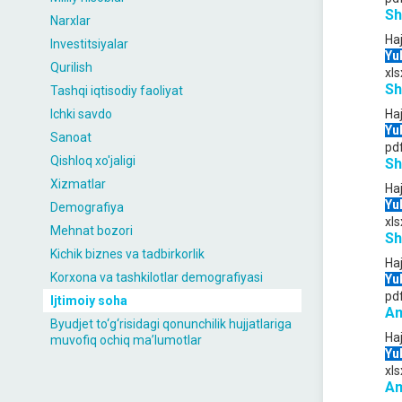
Sh
Narxlar
Ha
Investitsiyalar
Yu
Qurilish
xls
Sh
Tashqi iqtisodiy faoliyat
Ichki savdo
Ha
Yu
Sanoat
pd
Qishloq xo'jaligi
Sh
Xizmatlar
Ha
Yu
Demografiya
xls
Mehnat bozori
Sh
Kichik biznes va tadbirkorlik
Ha
Korxona va tashkilotlar demografiyasi
Yu
pd
Ijtimoiy soha
Am
Byudjet to‘g‘risidagi qonunchilik hujjatlariga
Ha
muvofiq ochiq maʼlumotlar
Yu
xls
Am