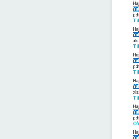
Ha
Yu
pd
Ti
Ha
Yu
xls
Ti
Ha
Yu
pd
Ti
Ha
Yu
xls
Ti
Ha
Yu
pd
O‘
Ha
Yu