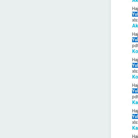
Ak
Ha
Yu
xls
Ak
Ha
Yu
pd
Ko
Ha
Yu
xls
Ko
Ha
Yu
pd
Ka
Ha
Yu
xls
Ka
Ha