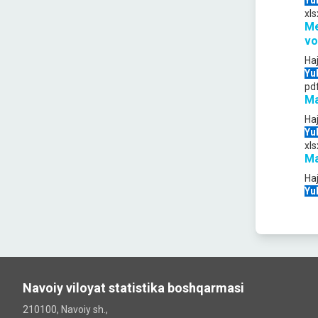
Yu
xls
Me
vo
Ha
Yu
pd
Ma
Ha
Yu
xls
Ma
Ha
Yu
Navoiy viloyat statistika boshqarmasi
210100, Navoiy sh.,