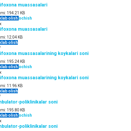
ifoxona muassasalari
jmi:
194.21 KB
klab olish
ochish
x
ifoxona muassasalari
jmi:
12.04 KB
klab olish
f
ifoxona muassasalarining koykalari soni
jmi:
195.24 KB
klab olish
ochish
x
ifoxona muassasalarining koykalari soni
jmi:
11.96 KB
klab olish
f
bulator-poliklinikalar soni
jmi:
195.80 KB
klab olish
ochish
x
bulator-poliklinikalar soni