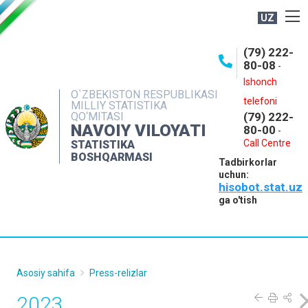
UZ
BOSHQARMA HAQIDA
(79) 222-
80-08
-
ME'YORIY HUJJATLAR
Ishonch
OCHIQ MA'LUMOTLAR
O`ZBEKISTON RESPUBLIKASI
telefoni
MILLIY STATISTIKA
QO‘MITASI
(79) 222-
NASHRLAR
NAVOIY VILOYATI
80-00
-
INTERAKTIV XIZMATLAR
Call Centre
STATISTIKA
BOSHQARMASI
Tadbirkorlar
MUROJAATLAR
uchun:
hisobot.stat.uz
MATBUOT XIZMATI
ga o'tish
KONTAKTLAR
Asosiy sahifa
Press-relizlar
2023