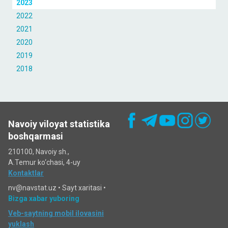
2023
2022
2021
2020
2019
2018
Navoiy viloyat statistika
boshqarmasi
210100, Navoiy sh.,
A.Temur ko‘chаsi, 4-uy
Kontaktlar
nv@navstat.uz •
Sayt xaritasi
•
Bizga xabar yuboring
Veb-saytning mobil ilovasini
yuklash