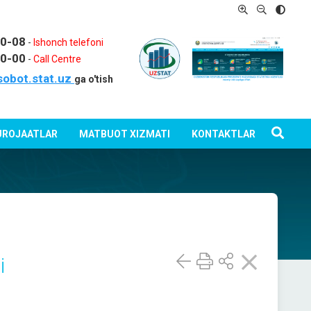
80-08
-
Ishonch telefoni
80-00
-
Call Centre
sobot.stat.uz
ga o'tish
ROJAATLAR
MATBUOT XIZMATI
KONTAKTLAR
i