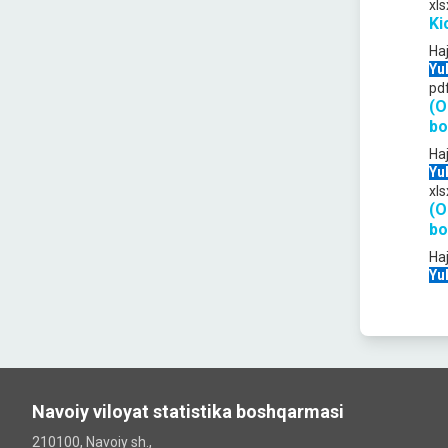
xls
Ki
Ha
Yu
pd
(O
bo
Ha
Yu
xls
(O
bo
Ha
Yu
Navoiy viloyat statistika boshqarmasi
210100, Navoiy sh.,