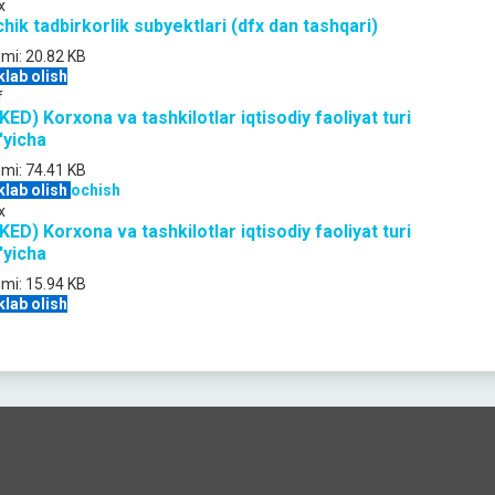
x
chik tadbirkorlik subyektlari (dfx dan tashqari)
jmi:
20.82 KB
klab olish
f
KED) Korxona va tashkilotlar iqtisodiy faoliyat turi
'yicha
jmi:
74.41 KB
klab olish
ochish
x
KED) Korxona va tashkilotlar iqtisodiy faoliyat turi
'yicha
jmi:
15.94 KB
klab olish