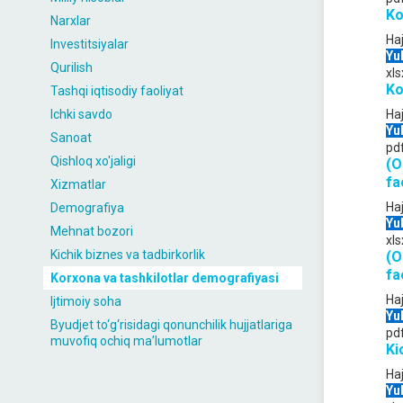
Ko
Narxlar
Ha
Investitsiyalar
Yu
Qurilish
xls
Ko
Tashqi iqtisodiy faoliyat
Ichki savdo
Ha
Yu
Sanoat
pd
Qishloq xo'jaligi
(O
fa
Xizmatlar
Ha
Demografiya
Yu
Mehnat bozori
xls
Kichik biznes va tadbirkorlik
(O
fa
Korxona va tashkilotlar demografiyasi
Ha
Ijtimoiy soha
Yu
Byudjet to‘g‘risidagi qonunchilik hujjatlariga
pd
muvofiq ochiq maʼlumotlar
Ki
Ha
Yu