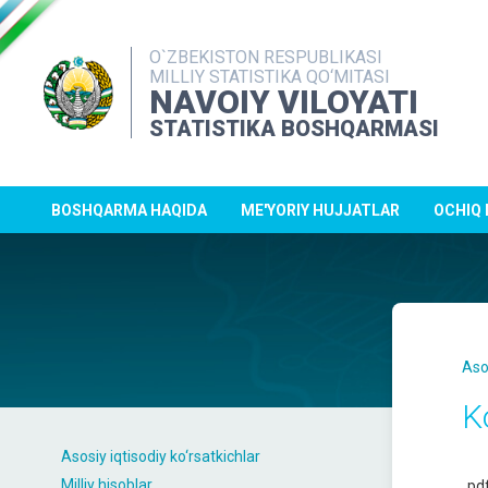
O`ZBEKISTON RESPUBLIKASI
MILLIY STATISTIKA QO‘MITASI
NAVOIY VILOYATI
STATISTIKA BOSHQARMASI
BOSHQARMA HAQIDA
ME'YORIY HUJJATLAR
OCHIQ
Aso
K
Asosiy iqtisodiy ko‘rsatkichlar
Milliy hisoblar
pd