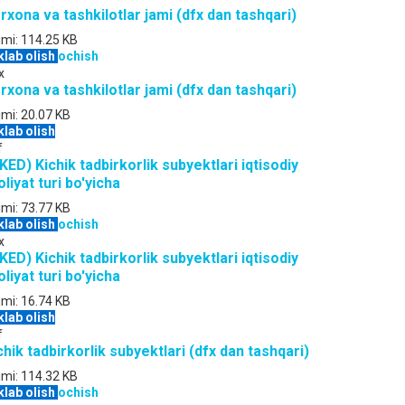
rxona va tashkilotlar jami (dfx dan tashqari)
jmi:
114.25 KB
klab olish
ochish
x
rxona va tashkilotlar jami (dfx dan tashqari)
jmi:
20.07 KB
klab olish
f
KED) Kichik tadbirkorlik subyektlari iqtisodiy
oliyat turi bo'yicha
jmi:
73.77 KB
klab olish
ochish
x
KED) Kichik tadbirkorlik subyektlari iqtisodiy
oliyat turi bo'yicha
jmi:
16.74 KB
klab olish
f
chik tadbirkorlik subyektlari (dfx dan tashqari)
jmi:
114.32 KB
klab olish
ochish