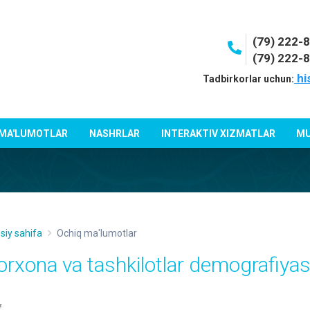
(79) 222-
(79) 222-
hi
Tadbirkorlar uchun:
 MA'LUMOTLAR
NASHRLAR
INTERAKTIV XIZMATLAR
MU
siy sahifa
Ochiq ma'lumotlar
orxona va tashkilotlar demografiyas
f