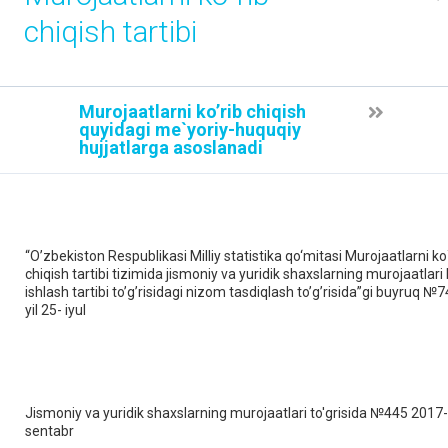
chiqish tartibi
Murojaatlarni ko’rib chiqish
quyidagi me`yoriy-huquqiy
hujjatlarga asoslanadi
“O’zbekiston Respublikasi Milliy statistika qo‘mitasi Murojaatlarni ko
chiqish tartibi tizimida jismoniy va yuridik shaxslarning murojaatlari 
ishlash tartibi to’g’risidagi nizom tasdiqlash to’g’risida”gi buyruq №
yil 25- iyul
Jismoniy va yuridik shaxslarning murojaatlari to'grisida №445 2017- 
sentabr