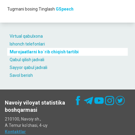
Tugmani bosing
Tinglash
GSpeech
Virtual qabulxona
Ishonch telefonlari
Murojaatlarni ko`rib chiqish tartibi
Qabul qilish jadvali
Sayyor qabul jadvali
Savol berish
Navoiy viloyat statistika
boshqarmasi
210100, Navoiy sh.,
A.Temur ko‘chаsi, 4-uy
Kontaktlar