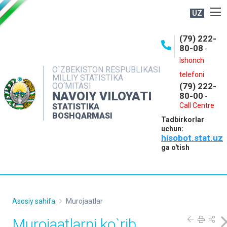
UZ
BOSHQARMA HAQIDA
(79) 222-
80-08
-
ME'YORIY HUJJATLAR
Ishonch
OCHIQ MA'LUMOTLAR
O`ZBEKISTON RESPUBLIKASI
telefoni
MILLIY STATISTIKA
QO‘MITASI
(79) 222-
NASHRLAR
NAVOIY VILOYATI
80-00
-
INTERAKTIV XIZMATLAR
Call Centre
STATISTIKA
BOSHQARMASI
Tadbirkorlar
MUROJAATLAR
uchun:
hisobot.stat.uz
MATBUOT XIZMATI
ga o'tish
KONTAKTLAR
Asosiy sahifa
Murojaatlar
Murojaatlarni ko`rib