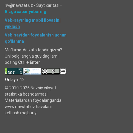
nv@navstat.uz •
Sayt xaritasi
•
Bizga xabar yuboring
Veb-saytning mobil ilovasini
yuklash
Veb-saytdan foydalanish uchun
qo'llanma
Ma`lumotda xato topdingizmi?
Uni belgilang va quyidagilarni
bosing
Ctrl + Enter
Onlayn: 12
© 2010-2026 Navoiy viloyat
statistika boshqarmasi
Materiallardan foydalanganda
www.navstat.uz havolani
keltirish majburiy.