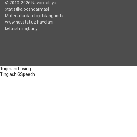
© 2010-2026 Navoiy viloyat
statistika boshqarmasi
Materiallardan foydalanganda
www.navstat.uz havolani
keltirish majburiy.
Tugmani bosing
Tinglash
GSpeech