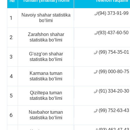
Tuman (shahar) nomi
Telefon raqami
№
(94) 373-91-99
Navoiy shahar statistika
1
boʻlimi
(93) 437-60-50
Zarafshon shahar
2
statistika boʻlimi
(99) 754-35-01
Gʻozgʻon shahar
3
statistika boʻlimi
(99) 000-80-75
Karmana tuman
4
statistika boʻlimi
(91) 334-20-30
Qiziltepa tuman
5
statistika boʻlimi
(99) 752-63-43
Navbahor tuman
6
statistika boʻlimi
(93) 462-47-43