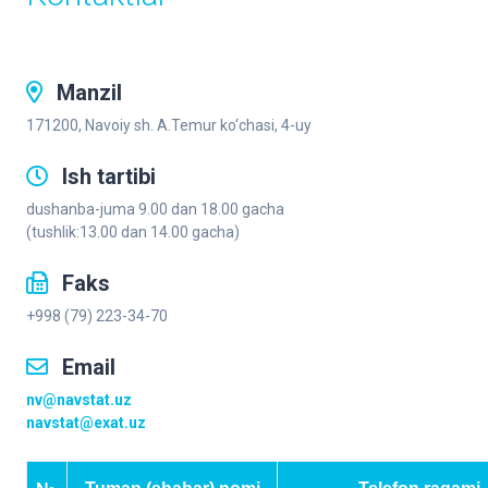
Manzil
171200, Navoiy sh. A.Temur ko‘chаsi, 4-uy
Ish tartibi
dushanba-juma 9.00 dan 18.00 gacha
(tushlik:13.00 dan 14.00 gacha)
Faks
+998 (79) 223-34-70
Email
nv@navstat.uz
navstat@exat.uz