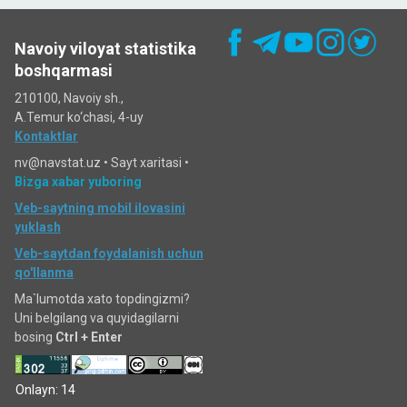
Navoiy viloyat statistika
boshqarmasi
210100, Navoiy sh.,
A.Temur ko‘chаsi, 4-uy
Kontaktlar
nv@navstat.uz •
Sayt xaritasi
•
Bizga xabar yuboring
Veb-saytning mobil ilovasini
yuklash
Veb-saytdan foydalanish uchun
qo'llanma
Ma`lumotda xato topdingizmi?
Uni belgilang va quyidagilarni
bosing
Ctrl + Enter
Onlayn: 14