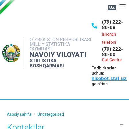
UZ
BOSHQARMA HAQIDA
(79) 222-
80-08
-
ME'YORIY HUJJATLAR
Ishonch
OCHIQ MA'LUMOTLAR
O`ZBEKISTON RESPUBLIKASI
telefoni
MILLIY STATISTIKA
QO‘MITASI
(79) 222-
NASHRLAR
NAVOIY VILOYATI
80-00
-
INTERAKTIV XIZMATLAR
Call Centre
STATISTIKA
BOSHQARMASI
Tadbirkorlar
MUROJAATLAR
uchun:
hisobot.stat.uz
MATBUOT XIZMATI
ga o'tish
KONTAKTLAR
Asosiy sahifa
Uncategorised
Kontaktlar