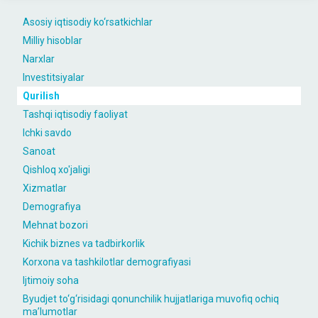
Asosiy iqtisodiy ko‘rsatkichlar
Milliy hisoblar
Narxlar
Investitsiyalar
Qurilish
Tashqi iqtisodiy faoliyat
Ichki savdo
Sanoat
Qishloq xo'jaligi
Xizmatlar
Demografiya
Mehnat bozori
Kichik biznes va tadbirkorlik
Korxona va tashkilotlar demografiyasi
Ijtimoiy soha
Byudjet to‘g‘risidagi qonunchilik hujjatlariga muvofiq ochiq
maʼlumotlar