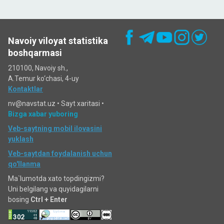
Navoiy viloyat statistika
boshqarmasi
210100, Navoiy sh.,
A.Temur ko‘chаsi, 4-uy
Kontaktlar
nv@navstat.uz •
Sayt xaritasi
•
Bizga xabar yuboring
Veb-saytning mobil ilovasini
yuklash
Veb-saytdan foydalanish uchun
qo'llanma
Ma`lumotda xato topdingizmi?
Uni belgilang va quyidagilarni
bosing
Ctrl + Enter