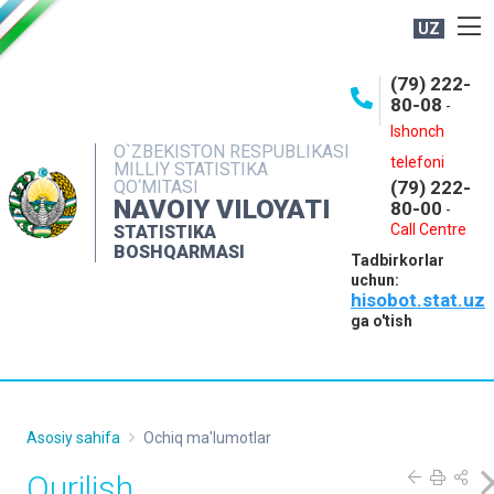
UZ
BOSHQARMA HAQIDA
(79) 222-
80-08
-
ME'YORIY HUJJATLAR
Ishonch
OCHIQ MA'LUMOTLAR
O`ZBEKISTON RESPUBLIKASI
telefoni
MILLIY STATISTIKA
QO‘MITASI
(79) 222-
NASHRLAR
NAVOIY VILOYATI
80-00
-
INTERAKTIV XIZMATLAR
Call Centre
STATISTIKA
BOSHQARMASI
Tadbirkorlar
MUROJAATLAR
uchun:
hisobot.stat.uz
MATBUOT XIZMATI
ga o'tish
KONTAKTLAR
Asosiy sahifa
Ochiq ma'lumotlar
Qurilish