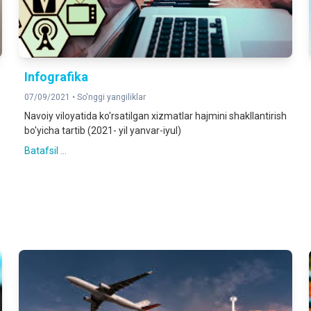
Infografika
07/09/2021 •
So'nggi yangiliklar
Navoiy viloyatida ko'rsatilgan xizmatlar hajmini shakllantirish
bo'yicha tartib (2021- yil yanvar-iyul)
Batafsil ...