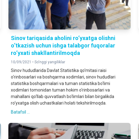
Sinov tariqasida aholini ro‘yxatga olishni
o‘tkazish uchun ishga talabgor fuqoralar
ro‘yxati shakllantirilmoqda
10/09/2021 •
So'nggi yangiliklar
Sinov hududlarida Davlat Statistika qo‘mitasi raisi
o‘rinbosarlari va boshqarma xodimlari, sinov hududlari
statistika boshqarmalari va tuman statistika bo‘limi
xodimlari tomonidan tuman hokim o‘rinbosarlari va
mahallani qo‘llab quvvatlash bo‘limlari bilan birgalikda
ro‘yxatga olish uchastkalari holati tekshirilmoqda.
Batafsil ...