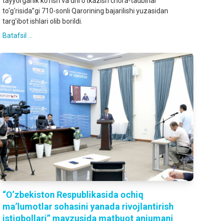
tayyorgarlik ko‘rish va uni o‘tkazish chora-tadbirlar
to‘g‘risida”gi 710-sonli Qarorining bajarilishi yuzasidan
targ’ibot ishlari olib borildi.
Batafsil ...
“O’zbekiston Respublikasida ochiq
ma’lumotlar sohasini yanada rivojlantirish
istiqbollari” mavzusida matbuot anjumani