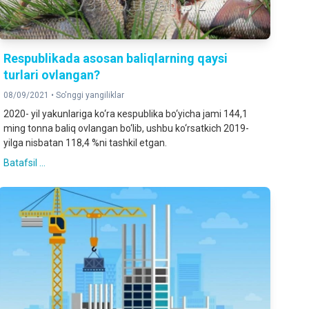
Respublikada asosan baliqlarning qaysi
turlari ovlangan?
08/09/2021 •
So'nggi yangiliklar
2020- yil yakunlariga ko‘ra кespublika bo‘yicha jami 144,1
ming tonna baliq ovlangan bo‘lib, ushbu ko‘rsatkich 2019-
yilga nisbatan 118,4 %ni tashkil etgan.
Batafsil ...