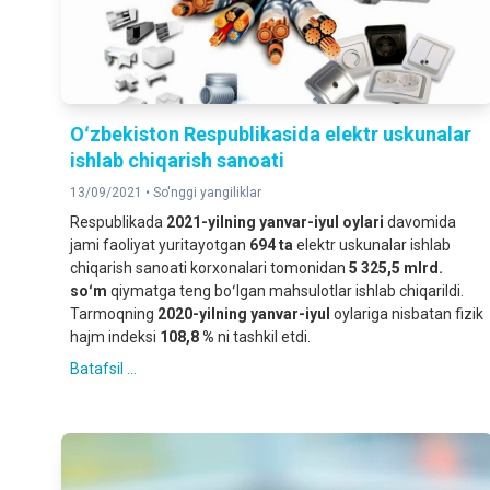
Oʻzbekiston Respublikasida elektr uskunalar
ishlab chiqarish sanoati
13/09/2021 •
So'nggi yangiliklar
Respublikada
2021-yilning yanvar-iyul oylari
davomida
jami faoliyat yuritayotgan
694 ta
elektr uskunalar ishlab
chiqarish sanoati korxonalari tomonidan
5 325,5 mlrd.
soʻm
qiymatga teng boʻlgan mahsulotlar ishlab chiqarildi.
Tarmoqning
2020-yilning yanvar-iyul
oylariga nisbatan fizik
hajm indeksi
108,8 %
ni tashkil etdi.
Batafsil ...