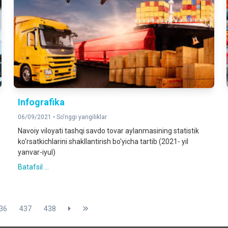
Infografika
06/09/2021 •
So'nggi yangiliklar
Navoiy viloyati tashqi savdo tovar aylanmasining statistik
ko'rsatkichlarini shakllantirish bo'yicha tartib (2021- yil
yanvar-iyul)
Batafsil ...
36
437
438