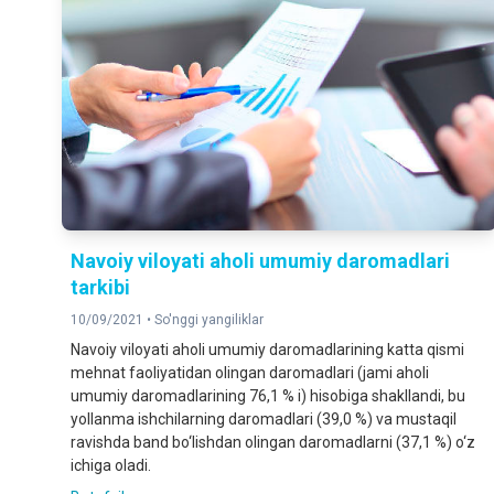
Navoiy viloyati aholi umumiy daromadlari
tarkibi
10/09/2021 •
So'nggi yangiliklar
Navoiy viloyati aholi umumiy daromadlarining katta qismi
mehnat faoliyatidan olingan daromadlari (jami aholi
umumiy daromadlarining 76,1 % i) hisobiga shakllandi, bu
yollanma ishchilarning daromadlari (39,0 %) va mustaqil
ravishda band bo‘lishdan olingan daromadlarni (37,1 %) o‘z
ichiga oladi.