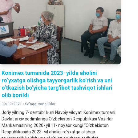
Konimex tumanida 2023- yilda aholini
ro‘yxatga olishga tayyorgarlik ko’rish va uni
o’tkazish bo’yicha targ'ibot tashviqot ishlari
olib borildi
09/09/2021 •
So'nggi yangiliklar
Joriy yilning 7- sentabr kuni Navoiy viloyati Konimex tumani
Davlat arxiv xodimlariga O‘zbekiston Respublikasi Vazirlar
Mahkamasining 2020- yil 11- noyabr kungi “O‘zbekiston
Respublikasida 2023- yil aholini ro‘yxatga olishga