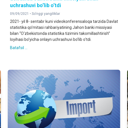
uchrashuvi bo’lib o’tdi
09/09/2021 •
So'nggi yangiliklar
2021- yil 8- sentabr kuni videokonferensaloqa tarzida Davlat
statistika qo’mitasi rahbariyatining Jahon banki missiyasi
bilan “O‘zbekistonda statistika tizimini takomillashtirish”
loyihasi bo’yicha onlayn uchrashuvi bo’lib o'tdi.
Batafsil ...