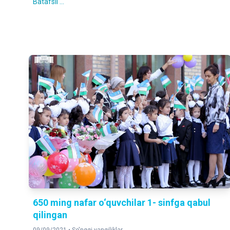
Batafsil ...
650 ming nafar o‘quvchilar 1- sinfga qabul
qilingan