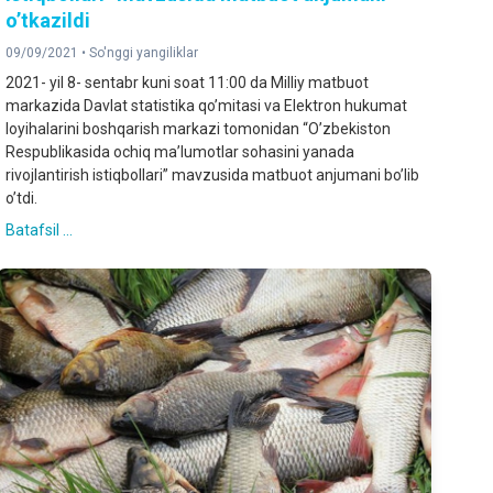
o’tkazildi
09/09/2021 •
So'nggi yangiliklar
2021- yil 8- sentabr kuni soat 11:00 da Milliy matbuot
markazida Davlat statistika qo’mitasi va Elektron hukumat
loyihalarini boshqarish markazi tomonidan “O’zbekiston
Respublikasida ochiq ma’lumotlar sohasini yanada
rivojlantirish istiqbollari” mavzusida matbuot anjumani bo’lib
o’tdi.
Batafsil ...