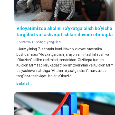
Viloyatimizda aholini ro’yxatga olish bo’yicha
targ‘ibot va tashviqot ishlari davom etmoqda
07/09/2021 •
So'nggi yangiliklar
Joriy yilning 7- sentabr kuni, Navoiy viloyati statistika
boshqarmasi “Roʼyxatga olish jarayonlarini tashkil etish va
oʼtkazish” bo’lim xodimlari tamonidan Qiziltepa tumani
Kulolon MFY faollari, kadastr bo’lim xodimlari va Kulolon MFY
da yashovchi aholiga “Aholini ro'yxatga olish” mavzusida
targ‘ibot-tashviqot ishlari o’tkazildi.
Batafsil ...