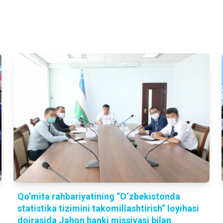
Qo’mita rahbariyatining “O‘zbekistonda
statistika tizimini takomillashtirish” loyihasi
doirasida Jahon banki missiyasi bilan