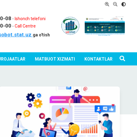
80-08
-
Ishonch telefoni
80-00
-
Call Centre
sobot.stat.uz
ga o'tish
ROJAATLAR
MATBUOT XIZMATI
KONTAKTLAR