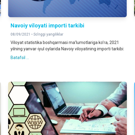
Navoiy viloyati importi tarkibi
08/09/2021 •
So'nggi yangiliklar
Viloyat statistika boshqarmasi maʼlumotlariga koʼra, 2021
yilning yanvar-iyul oylarida Navoiy viloyatining importi tarkibi:
Batafsil ...