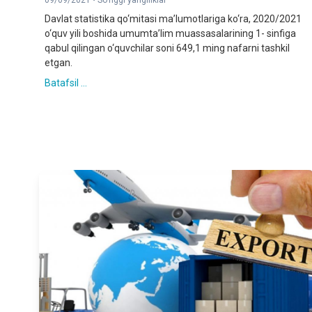
09/09/2021 •
So'nggi yangiliklar
Davlat statistika qo‘mitasi ma’lumotlariga ko‘ra, 2020/2021
o‘quv yili boshida umumta’lim muassasalarining 1- sinfiga
qabul qilingan o‘quvchilar soni 649,1 ming nafarni tashkil
etgan.
Batafsil ...