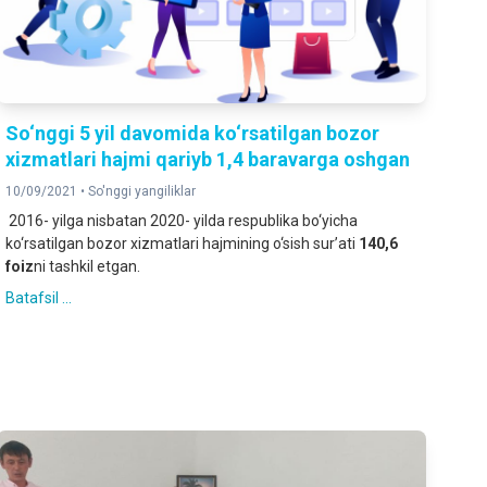
So‘nggi 5 yil davomida ko‘rsatilgan bozor
xizmatlari hajmi qariyb 1,4 baravarga oshgan
10/09/2021 •
So'nggi yangiliklar
2016- yilga nisbatan 2020- yilda respublika bo‘yicha
ko‘rsatilgan bozor xizmatlari hajmining o‘sish sur’ati
140,6
foiz
ni tashkil etgan.
Batafsil ...