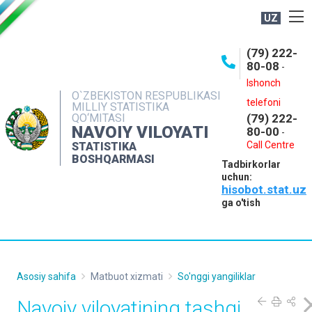
UZ
BOSHQARMA HAQIDA
(79) 222-
80-08
-
ME'YORIY HUJJATLAR
Ishonch
OCHIQ MA'LUMOTLAR
O`ZBEKISTON RESPUBLIKASI
telefoni
MILLIY STATISTIKA
QO‘MITASI
(79) 222-
NASHRLAR
NAVOIY VILOYATI
80-00
-
INTERAKTIV XIZMATLAR
Call Centre
STATISTIKA
BOSHQARMASI
Tadbirkorlar
MUROJAATLAR
uchun:
hisobot.stat.uz
MATBUOT XIZMATI
ga o'tish
KONTAKTLAR
Asosiy sahifa
Matbuot xizmati
So'nggi yangiliklar
Navoiy viloyatining tashqi