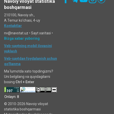
Navoiy viloyat statistika
boshqarmasi
210100, Navoiy sh.,
A.Temur ko‘chаsi, 4-uy
Kontaktlar
nv@navstat.uz •
Sayt xaritasi
•
Bizga xabar yuboring
Veb-saytning mobil ilovasini
yuklash
Veb-saytdan foydalanish uchun
qo'llanma
Ma`lumotda xato topdingizmi?
Uni belgilang va quyidagilarni
bosing
Ctrl + Enter
Onlayn: 8
© 2010-2026 Navoiy viloyat
statistika boshqarmasi