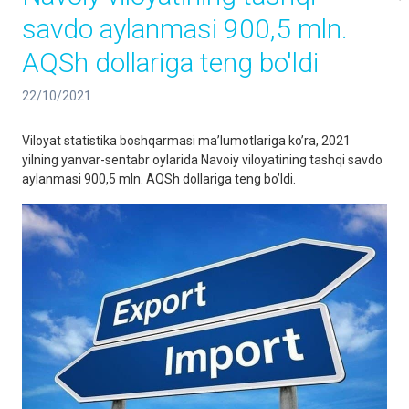
savdo aylanmasi 900,5 mln.
АQSh dollariga teng bo'ldi
22/10/2021
Viloyat statistika boshqarmasi maʼlumotlariga koʼra, 2021
yilning yanvar-sentabr oylarida Navoiy viloyatining tashqi savdo
aylanmasi 900,5 mln. АQSh dollariga teng boʼldi.