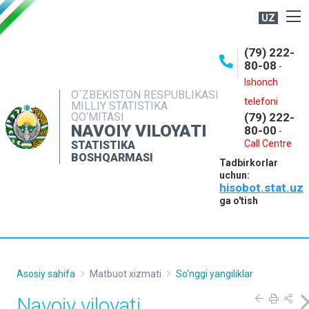
UZ
BOSHQARMA HAQIDA
(79) 222-
80-08
-
ME'YORIY HUJJATLAR
Ishonch
OCHIQ MA'LUMOTLAR
O`ZBEKISTON RESPUBLIKASI
telefoni
MILLIY STATISTIKA
QO‘MITASI
(79) 222-
NASHRLAR
NAVOIY VILOYATI
80-00
-
INTERAKTIV XIZMATLAR
Call Centre
STATISTIKA
BOSHQARMASI
Tadbirkorlar
MUROJAATLAR
uchun:
hisobot.stat.uz
MATBUOT XIZMATI
ga o'tish
KONTAKTLAR
Asosiy sahifa
Matbuot xizmati
So'nggi yangiliklar
Navoiy viloyati