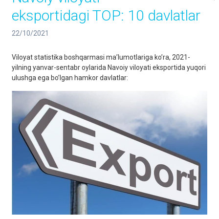
eksportidagi TOP: 10 davlatlar
22/10/2021
Viloyat statistika boshqarmasi maʼlumotlariga koʼra, 2021-
yilning yanvar-sentabr oylarida Navoiy viloyati eksportida yuqori
ulushga ega boʼlgan hamkor davlatlar: