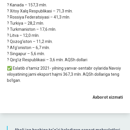
? Kanada – 157,3 mln.
? Xitoy Xalq Respublikasi – 71,3 mln.
? Rossiya Federatsiyasi – 41,3 mln.
? Turkiya – 28,2 mln.
? Turkmaniston – 17,6 mln.
? Litva – 12,0 mln.
? Qozogʼiston – 11,2 mln.
? Аfgʼoniston – 6,7 mln.
? Singapur – 5,6 mln.
? Qirgʼiz Respublikasi – 3,6 mln. АQSh dollari
✅ Eslatib oʼtamiz 2021- yilning yanvar-sentabr oylarida Navoiy
viloyatining jami eksport hajmi 367,3 mln. АQSh dollariga teng
boʼlgan.
Axborot xizmati