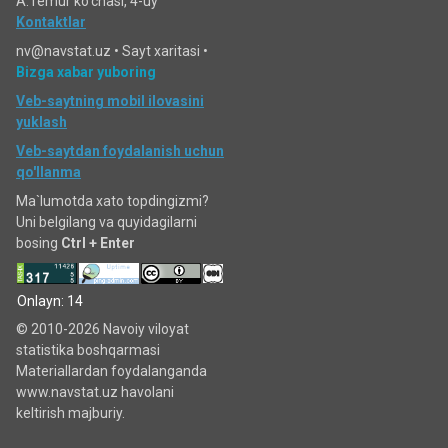
A.Temur ko‘chаsi, 4-uy
Kontaktlar
nv@navstat.uz •
Sayt xaritasi
•
Bizga xabar yuboring
Veb-saytning mobil ilovasini
yuklash
Veb-saytdan foydalanish uchun
qo'llanma
Ma`lumotda xato topdingizmi?
Uni belgilang va quyidagilarni
bosing
Ctrl + Enter
Onlayn: 14
© 2010-2026 Navoiy viloyat
statistika boshqarmasi
Materiallardan foydalanganda
www.navstat.uz havolani
keltirish majburiy.