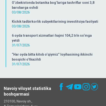
O‘zbekistonda botanika bog‘lariga tashriflar soni 3,8
barobarga oshdi
03/08/2026
Kichik tadbirkorlik subyektlarining investitsiya faoliyati
03/08/2026
6 oyda transport xizmatlari hajmi 104,2 trln so‘mga
yetdi
31/07/2026
“Har oyda bitta kitob o‘qiymiz” loyihasining ikkinchi
bosqichi o‘tkazildi
31/07/2026
Navoiy viloyat statistika
boshqarmasi
210100, Navoiy sh.,