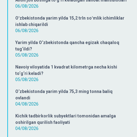
Aholi jon boshiga to‘g‘ri keladigan sanoat mahsulotlari
06/08/2026
Oʻzbekistonda yarim yilda 15,2 trln soʻmlik ichimliklar
ishlab chiqarildi
06/08/2026
Yarim yilda O‘zbekistonda qancha egizak chaqaloq
tug‘ildi?
05/08/2026
Navoiy viloyatida 1 kvadrat kilometrga necha kishi
to‘g‘ri keladi?
05/08/2026
O‘zbekistonda yarim yilda 75,3 ming tonna baliq
ovlandi
04/08/2026
Kichik tadbirkorlik subyektlari tomonidan amalga
oshirilgan qurilish faoliyati
04/08/2026