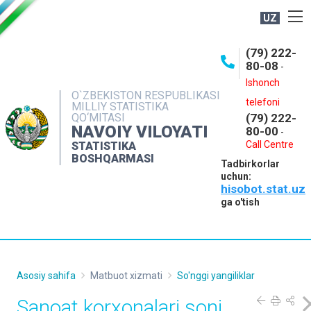
UZ
BOSHQARMA HAQIDA
(79) 222-
80-08
-
ME'YORIY HUJJATLAR
Ishonch
OCHIQ MA'LUMOTLAR
O`ZBEKISTON RESPUBLIKASI
telefoni
MILLIY STATISTIKA
QO‘MITASI
(79) 222-
NASHRLAR
NAVOIY VILOYATI
80-00
-
INTERAKTIV XIZMATLAR
Call Centre
STATISTIKA
BOSHQARMASI
Tadbirkorlar
MUROJAATLAR
uchun:
hisobot.stat.uz
MATBUOT XIZMATI
ga o'tish
KONTAKTLAR
Asosiy sahifa
Matbuot xizmati
So'nggi yangiliklar
Sanoat korxonalari soni