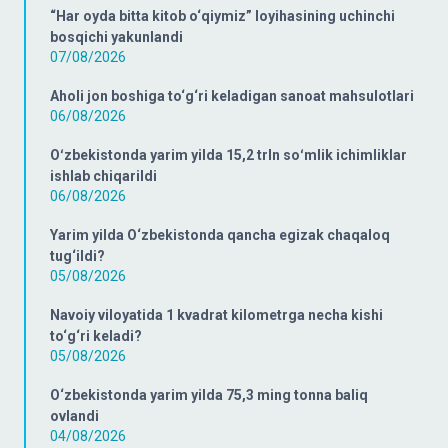
“Har oyda bitta kitob o‘qiymiz” loyihasining uchinchi
bosqichi yakunlandi
07/08/2026
Aholi jon boshiga to‘g‘ri keladigan sanoat mahsulotlari
06/08/2026
Oʻzbekistonda yarim yilda 15,2 trln soʻmlik ichimliklar
ishlab chiqarildi
06/08/2026
Yarim yilda O‘zbekistonda qancha egizak chaqaloq
tug‘ildi?
05/08/2026
Navoiy viloyatida 1 kvadrat kilometrga necha kishi
to‘g‘ri keladi?
05/08/2026
O‘zbekistonda yarim yilda 75,3 ming tonna baliq
ovlandi
04/08/2026