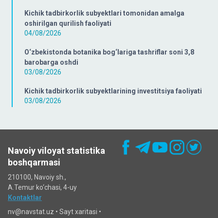
Kichik tadbirkorlik subyektlari tomonidan amalga
oshirilgan qurilish faoliyati
04/08/2026
O‘zbekistonda botanika bog‘lariga tashriflar soni 3,8
barobarga oshdi
03/08/2026
Kichik tadbirkorlik subyektlarining investitsiya faoliyati
03/08/2026
Navoiy viloyat statistika
boshqarmasi
210100, Navoiy sh.,
A.Temur ko‘chаsi, 4-uy
Kontaktlar
nv@navstat.uz •
Sayt xaritasi
•