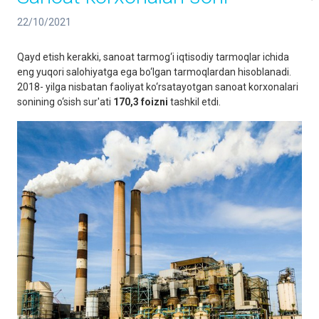
22/10/2021
Qayd etish kerakki, sanoat tarmog‘i iqtisodiy tarmoqlar ichida
eng yuqori salohiyatga ega bo‘lgan tarmoqlardan hisoblanadi.
2018- yilga nisbatan faoliyat ko‘rsatayotgan sanoat korxonalari
sonining o‘sish sur'ati
170,3 foizni
tashkil etdi.