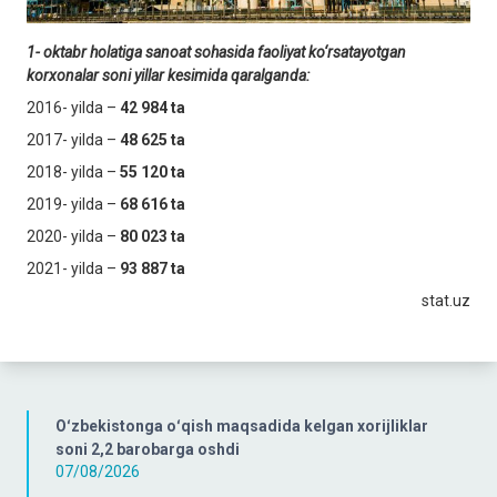
1
-
oktabr holatiga sanoat sohasida faoliyat ko‘rsatayotgan
korxonalar soni yillar kesimida qaralganda:
2016- yilda –
42 984 ta
2017- yilda –
48 625 ta
2018- yilda –
55 120 ta
2019- yilda –
68 616 ta
2020- yilda –
80 023 ta
2021- yilda –
93 887 ta
stat.uz
Oʻzbekistonga oʻqish maqsadida kelgan xorijliklar
soni 2,2 barobarga oshdi
07/08/2026