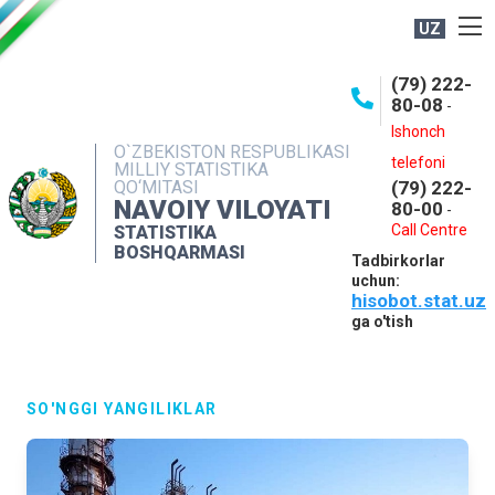
UZ
BOSHQARMA HAQIDA
(79) 222-
80-08
-
ME'YORIY HUJJATLAR
Ishonch
OCHIQ MA'LUMOTLAR
O`ZBEKISTON RESPUBLIKASI
telefoni
MILLIY STATISTIKA
QO‘MITASI
(79) 222-
NASHRLAR
NAVOIY VILOYATI
80-00
-
INTERAKTIV XIZMATLAR
Call Centre
STATISTIKA
BOSHQARMASI
Tadbirkorlar
MUROJAATLAR
uchun:
hisobot.stat.uz
MATBUOT XIZMATI
ga o'tish
KONTAKTLAR
SO'NGGI YANGILIKLAR