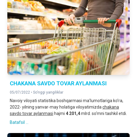
CHAKANA SAVDO TOVAR AYLANMASI
05/07/2022 •
So'nggi yangiliklar
Navoiy viloyati statistika boshqarmasi maʼlumotlariga koʼra,
2022- yilning yanvar-may holatiga viloyatimizda
chakana
savdo tovar aylanmasi
hajmi
4 201,4
mlrd. so‘mni tashkil etdi.
Batafsil ...