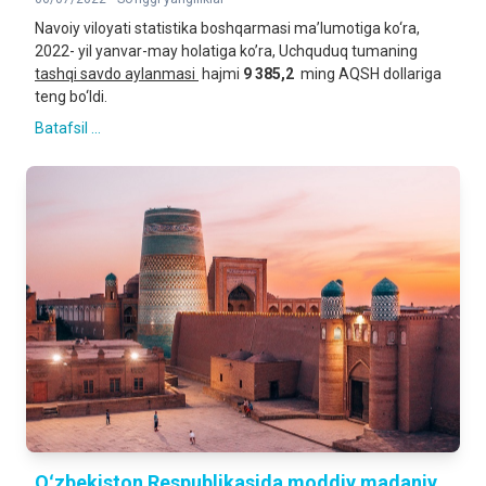
Navoiy viloyati statistika boshqarmasi ma’lumotiga ko‘ra,
2022- yil yanvar-may holatiga ko’ra, Uchquduq tumaning
tashqi savdo aylanmasi
hajmi
9 385,2
ming AQSH dollariga
teng bo‘ldi.
Batafsil ...
Oʻzbekiston Respublikasida moddiy madaniy