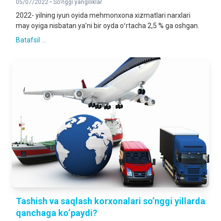
05/07/2022 •
So'nggi yangiliklar
2022- yilning iyun oyida mehmonxona xizmatlari narxlari
may oyiga nisbatan yaʼni bir oyda oʻrtacha 2,5 % ga oshgan.
Batafsil ...
Tashish va saqlash korxonalari so’nggi yillarda
qanchaga ko‘paydi?