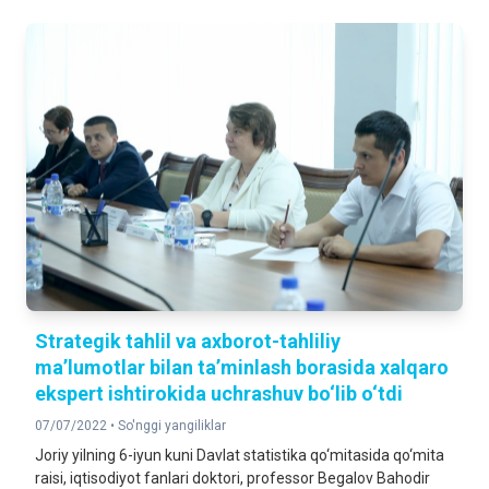
Strategik tahlil va axborot-tahliliy
ma’lumotlar bilan ta’minlash borasida xalqaro
ekspert ishtirokida uchrashuv bo‘lib o‘tdi
07/07/2022 •
So'nggi yangiliklar
Joriy yilning 6-iyun kuni Davlat statistika qo‘mitasida qo‘mita
raisi, iqtisodiyot fanlari doktori, professor Begalov Bahodir