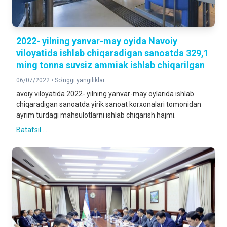
2022- yilning yanvar-may oyida Navoiy
viloyatida ishlab chiqaradigan sanoatda 329,1
ming tonna suvsiz ammiak ishlab chiqarilgan
06/07/2022 •
So'nggi yangiliklar
avoiy viloyatida 2022- yilning yanvar-may oylarida ishlab
chiqaradigan sanoatda yirik sanoat korxonalari tomonidan
ayrim turdagi mahsulotlarni ishlab chiqarish hajmi.
Batafsil ...