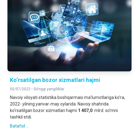
Ko‘rsatilgan bozor xizmatlari hajmi
05/07/2022 •
So'nggi yangiliklar
Navoiy viloyati statistika boshqarmasi maʼlumotlariga koʼra,
2022- yilning yanvar-may oylarida Navoiy shahrida
ko‘rsatilgan bozor xizmatlari hajmi
1 407,0
mlrd. soʼmni
tashkil etdi.
Batafsil ...