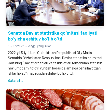
Senatda Davlat statistika qoʻmitasi faoliyati
boʻyicha eshituv boʻlib oʻtdi
06/07/2022 •
So'nggi yangiliklar
2022-yil 5-iyul kuni Oʻzbekiston Respublikasi Oliy Majlisi
Senatida Oʻzbekiston Respublikasi Davlat statistika qoʻmitasi
Raisining “Davlat organlari va tashkilotlari tomonidan statistik
maʼlumotlarni toʻgʻri yuritish borasida amalga oshirilayotgan
ishlar holati” mavzusida eshituv boʻlib oʻtdi.
Batafsil ...