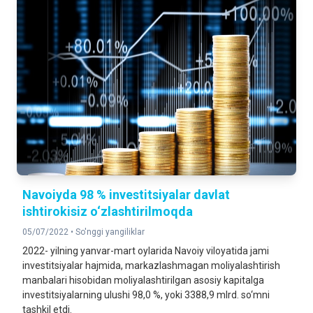
Navoiyda 98 % investitsiyalar davlat
ishtirokisiz o‘zlashtirilmoqda
05/07/2022 •
So'nggi yangiliklar
2022- yilning yanvar-mart oylarida Navoiy viloyatida jami
investitsiyalar hajmida, markazlashmagan moliyalashtirish
manbalari hisobidan moliyalashtirilgan asosiy kapitalga
investitsiyalarning ulushi 98,0 %, yoki 3388,9 mlrd. so‘mni
tashkil etdi.