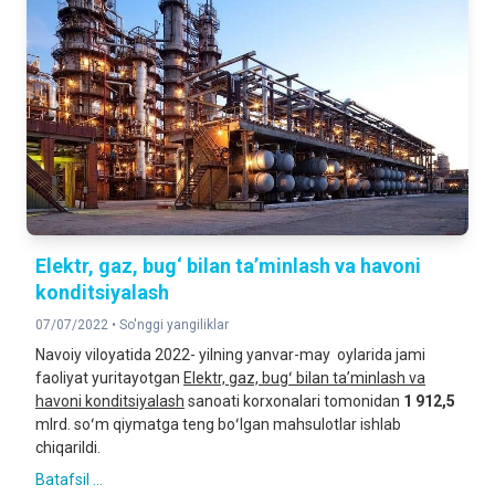
Elektr, gaz, bug‘ bilan ta’minlash va havoni
konditsiyalash
07/07/2022 •
So'nggi yangiliklar
Navoiy viloyatida 2022- yilning yanvar-may oylarida jami
faoliyat yuritayotgan
Elektr, gaz, bugʻ bilan taʼminlash va
havoni konditsiyalash
sanoati korxonalari tomonidan
1 912,5
mlrd. soʻm qiymatga teng boʻlgan mahsulotlar ishlab
chiqarildi.
Batafsil ...