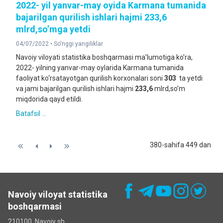
2022- yil yanvar-may oyida Karmana tumanida
bajarilgan qurilish ishlari hajmi 233,6
mlrd,so’mga yetdi
04/07/2022 •
So'nggi yangiliklar
Navoiy viloyati statistika boshqarmasi ma’lumotiga ko’ra,
2022- yilning yanvar-may oylarida Karmana tumanida
faoliyat ko‘rsatayotgan qurilish korxonalari soni
303
ta yetdi
va jami bajarilgan qurilish ishlari hajmi
233,6
mlrd,so’m
miqdorida qayd etildi.
Batafsil ...
380-sahifa 449 dan
Navoiy viloyat statistika
boshqarmasi
210100, Navoiy sh.,