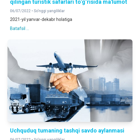
qilingan turistik safarlari to‘g‘risida ma'lumot
06/07/2022 •
So'nggi yangiliklar
2021-yil yanvar-dekabr holatiga
Batafsil ...
Uchquduq tumaning tashqi savdo aylanmasi
06/07/2022 •
So'nggi yangiliklar