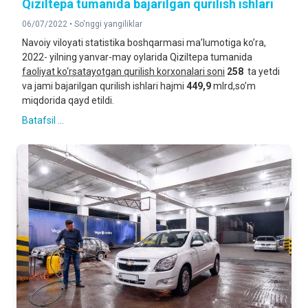
Qiziltepa tumanida bajarilgan qurilish ishlari
06/07/2022 •
So'nggi yangiliklar
Navoiy viloyati statistika boshqarmasi ma’lumotiga ko’ra,
2022- yilning yanvar-may oylarida Qiziltepa tumanida
faoliyat ko‘rsatayotgan qurilish korxonalari soni
258
ta yetdi
va jami bajarilgan qurilish ishlari hajmi
449,9
mlrd,so’m
miqdorida qayd etildi.
Batafsil ...