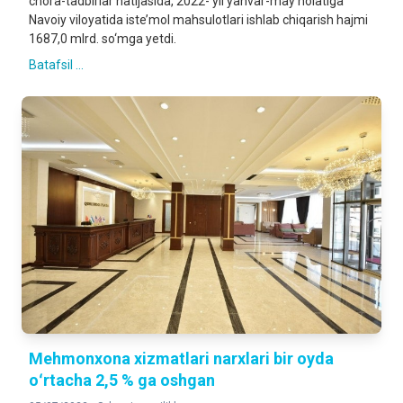
chora-tadbirlar natijasida, 2022- yil yanvar-may holatiga
Navoiy viloyatida iste’mol mahsulotlari ishlab chiqarish hajmi
1687,0 mlrd. so‘mga yetdi.
Batafsil ...
Mehmonxona xizmatlari narxlari bir oyda
oʻrtacha 2,5 % ga oshgan