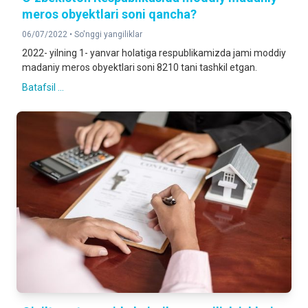
meros obyektlari soni qancha?
06/07/2022 •
So'nggi yangiliklar
2022- yilning 1- yanvar holatiga respublikamizda jami moddiy
madaniy meros obyektlari soni 8210 tani tashkil etgan.
Batafsil ...