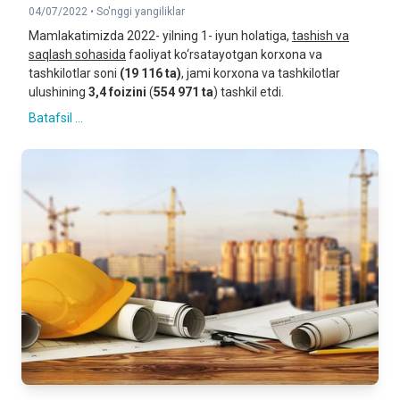
04/07/2022 •
So'nggi yangiliklar
Mamlakatimizda 2022- yilning 1- iyun holatiga,
t
ashish va
saqlash
sohasida
faoliyat ko‘rsatayotgan korxona va
tashkilotlar soni
(19 116 ta)
, jami korxona va tashkilotlar
ulushining
3,4 foizini
(
554 971 ta
) tashkil etdi.
Batafsil ...