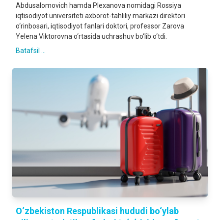
Abdusalomovich hamda Plexanova nomidagi Rossiya
iqtisodiyot universiteti axborot-tahliliy markazi direktori
o‘rinbosari, iqtisodiyot fanlari doktori, professor Zarova
Yelena Viktorovna o‘rtasida uchrashuv bo‘lib o‘tdi.
Batafsil ...
O‘zbekiston Respublikasi hududi bo‘ylab