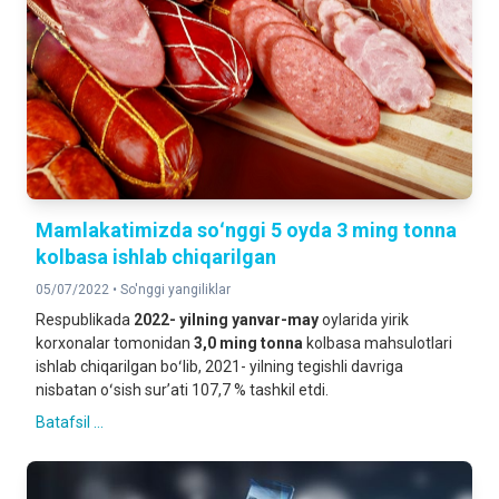
Mamlakatimizda soʻnggi 5 oyda 3 ming tonna
kolbasa ishlab chiqarilgan
05/07/2022 •
So'nggi yangiliklar
Respublikada
2022- yilning yanvar-may
oylarida yirik
korxonalar tomonidan
3,0
ming tonna
kolbasa mahsulotlari
ishlab chiqarilgan boʻlib, 2021- yilning tegishli davriga
nisbatan oʻsish surʼati 107,7 % tashkil etdi.
Batafsil ...