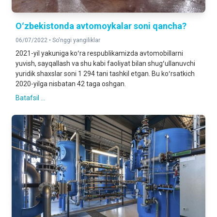
Oʻzbekistonda avtomoykalar soni qancha?
06/07/2022 •
So'nggi yangiliklar
2021-yil yakuniga koʻra respublikamizda avtomobillarni
yuvish, sayqallash va shu kabi faoliyat bilan shugʻullanuvchi
yuridik shaxslar soni 1 294 tani tashkil etgan. Bu koʻrsatkich
2020-yilga nisbatan 42 taga oshgan.
Batafsil ...