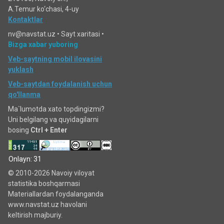
A.Temur ko‘chаsi, 4-uy
Kontaktlar
nv@navstat.uz •
Sayt xaritasi
•
Bizga xabar yuboring
Veb-saytning mobil ilovasini
yuklash
Veb-saytdan foydalanish uchun
qo'llanma
Ma`lumotda xato topdingizmi?
Uni belgilang va quyidagilarni
bosing
Ctrl + Enter
Onlayn: 31
© 2010-2026 Navoiy viloyat
statistika boshqarmasi
Materiallardan foydalanganda
www.navstat.uz havolani
keltirish majburiy.