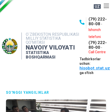
UZ
BOSHQARMA HAQIDA
(79) 222-
80-08
-
ME'YORIY HUJJATLAR
Ishonch
OCHIQ MA'LUMOTLAR
O`ZBEKISTON RESPUBLIKASI
telefoni
MILLIY STATISTIKA
QO‘MITASI
(79) 222-
NASHRLAR
NAVOIY VILOYATI
80-00
-
INTERAKTIV XIZMATLAR
Call Centre
STATISTIKA
BOSHQARMASI
Tadbirkorlar
MUROJAATLAR
uchun:
hisobot.stat.uz
MATBUOT XIZMATI
ga o'tish
KONTAKTLAR
SO'NGGI YANGILIKLAR