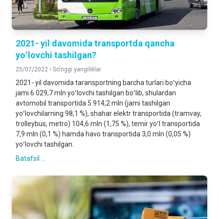
2021- yil davomida transportda qancha
yoʻlovchi tashilgan?
25/07/2022 •
So'nggi yangiliklar
2021- yil davomida taransportning barcha turlari boʻyicha
jami 6 029,7 mln yoʻlovchi tashilgan boʻlib, shulardan
avtomobil transportida 5 914,2 mln (jami tashilgan
yoʻlovchilarning 98,1 %), shahar elektr transportida (tramvay,
trolleybus, metro) 104,6 mln (1,75 %), temir yoʻl transportida
7,9 mln (0,1 %) hamda havo transportida 3,0 mln (0,05 %)
yoʻlovchi tashilgan.
Batafsil ...