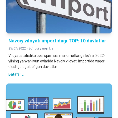
Navoiy viloyati importidagi TOP: 10 davlatlar
25/07/2022 •
So'nggi yangiliklar
Viloyat statistika boshqarmasi maʼlumotlariga koʻra, 2022-
yilning yanvar-iyun oylarida Navoiy viloyati importida yuqori
ulushga ega boʻlgan davlatlar:
Batafsil ...