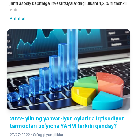
jami asosiy kapitalga investitsiyalardagi ulushi 4,2 % ni tashkil
etdi.
Batafsil ...
2022- yilning yanvar-iyun oylarida iqtisodiyot
tarmoqlari bo‘yicha YAHM tarkibi qanday?
27/07/2022 •
So'nggi yangiliklar