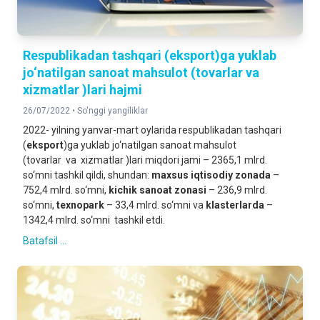
Respublikadan tashqari (eksport)ga yuklab
jo‘natilgan sanoat mahsulot (tovarlar va
xizmatlar )lari hajmi
26/07/2022 •
So'nggi yangiliklar
2022- yilning yanvar-mart oylarida respublikadan tashqari
(
eksport
)ga yuklab jo‘natilgan sanoat mahsulot
(tovarlar va xizmatlar )lari miqdori jami – 2365,1 mlrd.
so‘mni tashkil qildi, shundan:
maxsus iqtisodiy zonada
–
752,4 mlrd. so‘mni,
kichik sanoat zonasi
– 236,9 mlrd.
so‘mni,
texnopark
– 33,4 mlrd. so‘mni va
klasterlarda
–
1342,4 mlrd. so‘mni tashkil etdi.
Batafsil ...