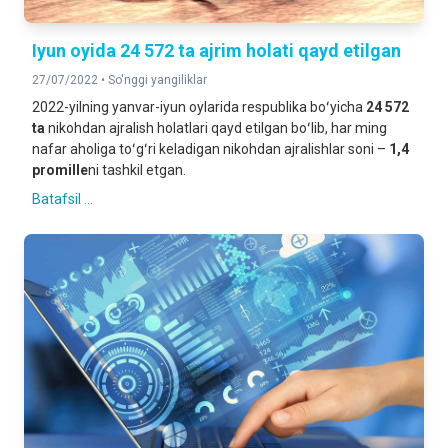
Iyun oyida 24 572 ta ajrim holati qayd etilgan
27/07/2022 •
So'nggi yangiliklar
2022-yilning yanvar-iyun oylarida respublika boʻyicha
24 572
ta
nikohdan ajralish holatlari qayd etilgan boʻlib, har ming
nafar aholiga toʻgʻri keladigan nikohdan ajralishlar soni –
1,4
promille
ni tashkil etgan.
Batafsil ...