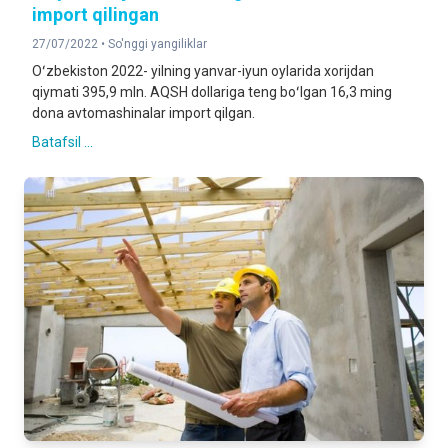
import qilingan
27/07/2022 •
So'nggi yangiliklar
Oʻzbekiston 2022- yilning yanvar-iyun oylarida xorijdan
qiymati 395,9 mln. AQSH dollariga teng boʻlgan 16,3 ming
dona avtomashinalar import qilgan.
Batafsil ...