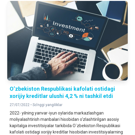
O‘zbekiston Respublikasi kafolati ostidagi
xorijiy kreditlar ulushi 4,2 % ni tashkil etdi
27/07/2022 •
So'nggi yangiliklar
2022- yilning yanvar-iyun oylarida markazlashgan
moliyalashtirish manbalari hisobidan o‘zlashtirilgan asosiy
kapitalga investitsiyalar tarkibida O`zbekiston Respublikasi
kafolati ostidagi xorijiy kreditlar hisobidan investitsiyalarning