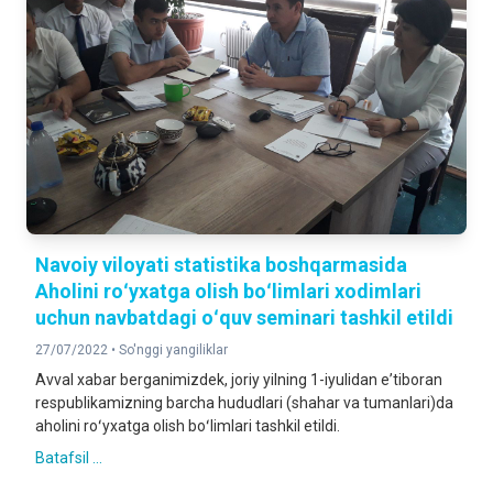
Navoiy viloyati statistika boshqarmasida
Aholini roʻyxatga olish boʻlimlari xodimlari
uchun navbatdagi oʻquv seminari tashkil etildi
27/07/2022 •
So'nggi yangiliklar
Avval xabar berganimizdek, joriy yilning 1-iyulidan eʼtiboran
respublikamizning barcha hududlari (shahar va tumanlari)da
aholini roʻyxatga olish boʻlimlari tashkil etildi.
Batafsil ...