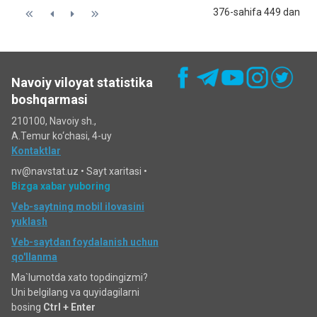
376-sahifa 449 dan
Navoiy viloyat statistika
boshqarmasi
210100, Navoiy sh.,
A.Temur ko‘chаsi, 4-uy
Kontaktlar
nv@navstat.uz •
Sayt xaritasi
•
Bizga xabar yuboring
Veb-saytning mobil ilovasini
yuklash
Veb-saytdan foydalanish uchun
qo'llanma
Ma`lumotda xato topdingizmi?
Uni belgilang va quyidagilarni
bosing
Ctrl + Enter