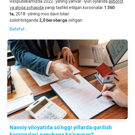
Respublikamizda 2022- yilning yanvar- iyun oylarida
axborot
va aloqa sohasida
yangi tashkil etilgan korxonalar
1 360
ta,
2018- yilning mos davri bilan
solishtirilganda
2,0
barobarga
oshgan.
Batafsil ...
Navoiy viloyatida so’nggi yillarda qurilish
korxonalari qanchaga ko‘paygan?