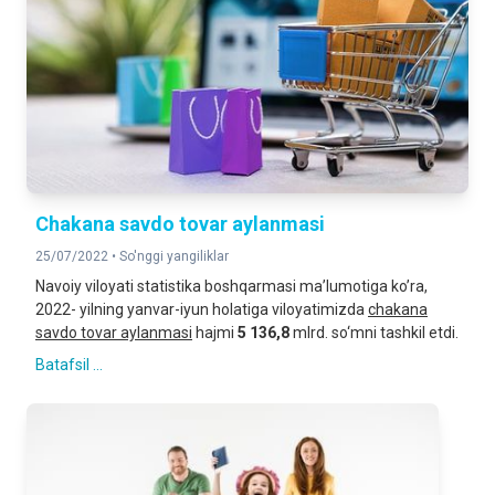
Chakana savdo tovar aylanmasi
25/07/2022 •
So'nggi yangiliklar
Navoiy viloyati statistika boshqarmasi maʼlumotiga koʼra,
2022- yilning yanvar-iyun holatiga viloyatimizda
chakana
savdo tovar aylanmasi
hajmi
5 136,8
mlrd. so‘mni tashkil etdi.
Batafsil ...