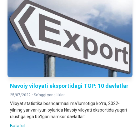
Navoiy viloyati eksportidagi TOP: 10 davlatlar
25/07/2022 •
So'nggi yangiliklar
Viloyat statistika boshqarmasi maʼlumotiga koʻra, 2022-
yilning yanvar-iyun oylarida Navoiy viloyati eksportida yuqori
ulushga ega boʻlgan hamkor davlatlar:
Batafsil ...