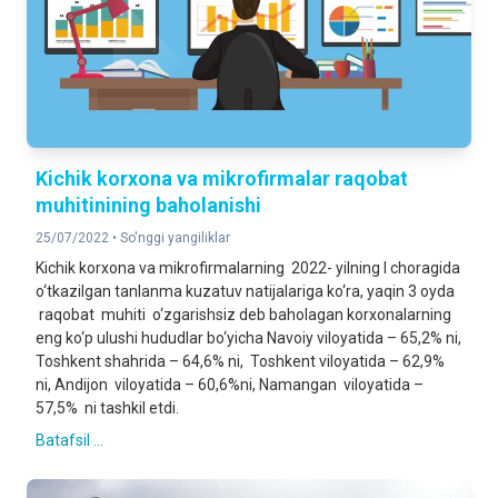
Kichik korxona va mikrofirmalar raqobat
muhitinining baholanishi
25/07/2022 •
So'nggi yangiliklar
Kichik korxona va mikrofirmalarning 2022- yilning I choragida
o‘tkazilgan tanlanma kuzatuv natijalariga ko‘ra, yaqin 3 oyda
raqobat muhiti o‘zgarishsiz deb baholagan korxonalarning
eng ko‘p ulushi hududlar bo‘yicha Navoiy viloyatida – 65,2% ni,
Toshkent shahrida – 64,6% ni, Toshkent viloyatida – 62,9%
ni, Andijon viloyatida – 60,6%ni, Namangan viloyatida –
57,5% ni tashkil etdi.
Batafsil ...