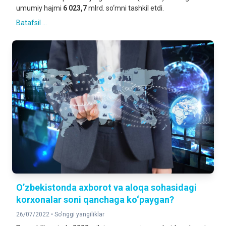
umumiy hajmi
6 023,7
mlrd. so‘mni tashkil etdi.
Batafsil ...
O’zbekistonda axborot va aloqa sohasidagi
korxonalar soni qanchaga ko‘paygan?
26/07/2022 •
So'nggi yangiliklar