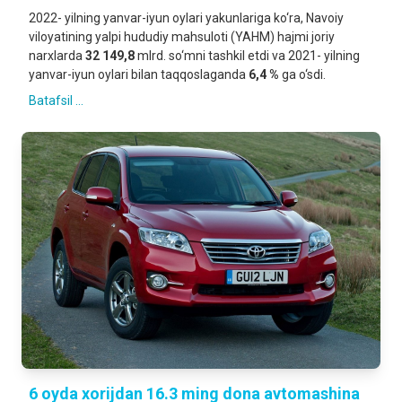
2022- yilning yanvar-iyun oylari yakunlariga ko‘ra, Navoiy
viloyatining yalpi hududiy mahsuloti (YAHM) hajmi joriy
narxlarda
32 149,8
mlrd. so‘mni tashkil etdi va 2021- yilning
yanvar-iyun oylari bilan taqqoslaganda
6,4 %
ga o‘sdi.
Batafsil ...
6 oyda xorijdan 16.3 ming dona avtomashina