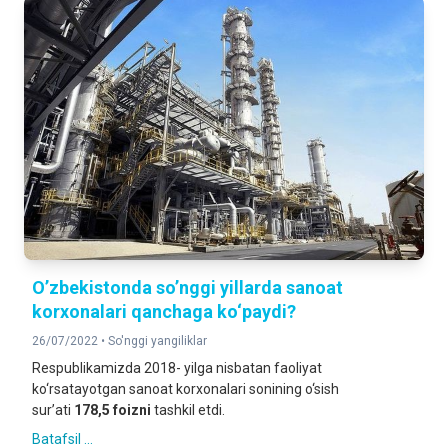
O’zbekistonda so’nggi yillarda sanoat
korxonalari qanchaga ko‘paydi?
26/07/2022 •
So'nggi yangiliklar
Respublikamizda 2018- yilga nisbatan faoliyat
ko‘rsatayotgan sanoat korxonalari sonining o‘sish
sur’ati
178,5 foizni
tashkil etdi.
Batafsil ...