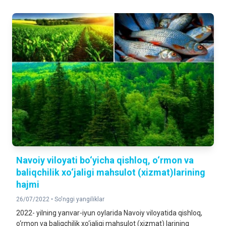
Navoiy viloyati bo‘yicha qishloq, o‘rmon va
baliqchilik xo‘jaligi mahsulot (xizmat)larining
hajmi
26/07/2022 •
So'nggi yangiliklar
2022- yilning yanvar-iyun oylarida Navoiy viloyatida qishloq,
o‘rmon va baliqchilik xo‘jaligi mahsulot (xizmat) larining