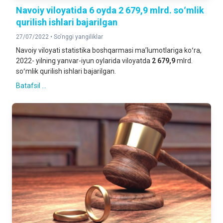
Navoiy viloyatida 6 oyda 2 679,9 mlrd. soʻmlik
qurilish ishlari bajarilgan
27/07/2022 •
So'nggi yangiliklar
Navoiy viloyati statistika boshqarmasi maʼlumotlariga koʻra,
2022- yilning yanvar-iyun oylarida viloyatda
2 679,9
mlrd.
soʻmlik qurilish ishlari bajarilgan.
Batafsil ...