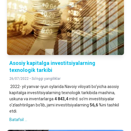
Asosiy kapitalga investitsiyalarning
texnologik tarkibi
26/07/2022 •
So'nggi yangiliklar
2022- yil yanvar-iyun oylarida Navoiy viloyati bo‘yicha asosiy
kapitalga investitsiyalarning texnologik tarkibida mashina,
uskuna va inventarlarga
4 843,4
mlrd. so‘m investitsiyalar
o‘zlashtirilgan bo‘lib, jami investitsiyalarning
56,6 %
ini tashkil
etdi.
Batafsil ...