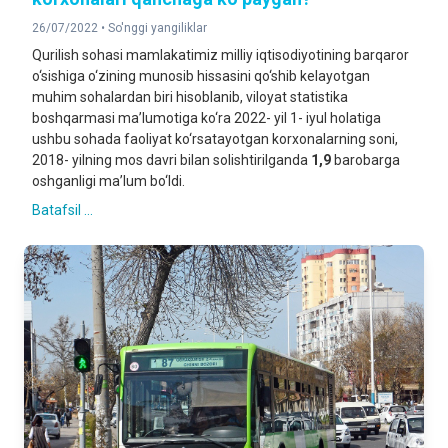
26/07/2022 •
So'nggi yangiliklar
Qurilish sohasi mamlakatimiz milliy iqtisodiyotining barqaror
o‘sishiga o‘zining munosib hissasini qo‘shib kelayotgan
muhim sohalardan biri hisoblanib, viloyat statistika
boshqarmasi ma’lumotiga ko‘ra 2022- yil 1- iyul holatiga
ushbu sohada faoliyat ko‘rsatayotgan korxonalarning soni,
2018- yilning mos davri bilan solishtirilganda
1,9
barobarga
oshganligi ma’lum bo‘ldi.
Batafsil ...