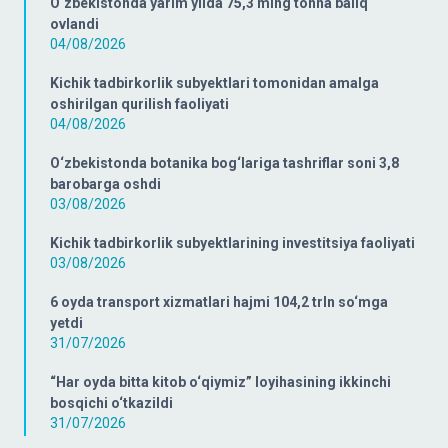
O‘zbekistonda yarim yilda 75,3 ming tonna baliq
ovlandi
04/08/2026
Kichik tadbirkorlik subyektlari tomonidan amalga
oshirilgan qurilish faoliyati
04/08/2026
O‘zbekistonda botanika bog‘lariga tashriflar soni 3,8
barobarga oshdi
03/08/2026
Kichik tadbirkorlik subyektlarining investitsiya faoliyati
03/08/2026
6 oyda transport xizmatlari hajmi 104,2 trln so‘mga
yetdi
31/07/2026
“Har oyda bitta kitob o‘qiymiz” loyihasining ikkinchi
bosqichi o‘tkazildi
31/07/2026