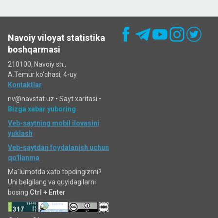
Navoiy viloyat statistika
boshqarmasi
210100, Navoiy sh.,
A.Temur ko‘chаsi, 4-uy
Kontaktlar
nv@navstat.uz •
Sayt xaritasi
•
Bizga xabar yuboring
Veb-saytning mobil ilovasini
yuklash
Veb-saytdan foydalanish uchun
qo'llanma
Ma`lumotda xato topdingizmi?
Uni belgilang va quyidagilarni
bosing
Ctrl + Enter