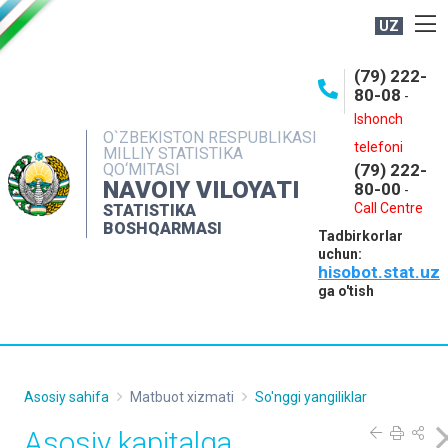
UZ
BOSHQARMA HAQIDA
(79) 222-
80-08
-
ME'YORIY HUJJATLAR
Ishonch
OCHIQ MA'LUMOTLAR
O`ZBEKISTON RESPUBLIKASI
telefoni
MILLIY STATISTIKA
QO‘MITASI
(79) 222-
NASHRLAR
NAVOIY VILOYATI
80-00
-
INTERAKTIV XIZMATLAR
Call Centre
STATISTIKA
BOSHQARMASI
Tadbirkorlar
MUROJAATLAR
uchun:
hisobot.stat.uz
MATBUOT XIZMATI
ga o'tish
KONTAKTLAR
Asosiy sahifa
Matbuot xizmati
So'nggi yangiliklar
Asosiy kapitalga