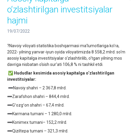
o‘zlashtirilgan investitsiyalar
hajmi
19/07/2022
?Navoiy viloyati statistika boshqarmasi ma’lumotlariga ko’ra,
2022- yilning yanvar-iyun oyida viloyatimizda 8 558,2 mlrd. so‘m
asosiy kapitalga investitsiyalar o‘zlashtirilib, o‘tgan yilning mos
davriga nisbatan o‘sish sur’ati 106,8 % ni tashkil etdi.
✅ Hududlar kesimida asosiy kapitalga o‘zlashtirilgan
investitsiyalar:
➖Navoiy shahri – 2 367,8 mlrd.
➖Zarafshon shahri – 844,4 mlrd.
➖Gʻozgʻon shahri – 67,4 mlrd.
➖Karmana tumani – 1 280,0 mlrd.
➖Konimex tumani– 152,2 mlrd.
➖Qiziltepa tumani – 321,3 mlrd.