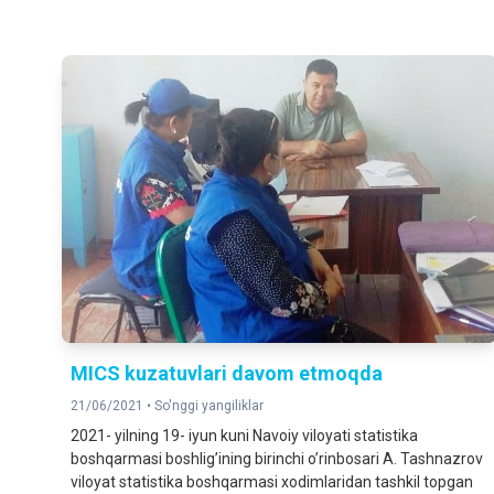
MICS kuzatuvlari davom etmoqda
21/06/2021 •
So'nggi yangiliklar
2021- yilning 19- iyun kuni Navoiy viloyati statistika
boshqarmasi boshligʼining birinchi oʼrinbosari А. Tashnazrov
viloyat statistika boshqarmasi xodimlaridan tashkil topgan