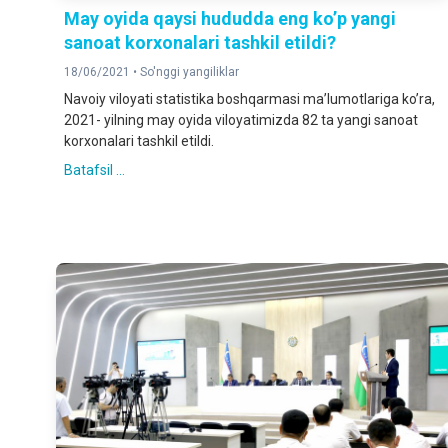
May oyida qaysi hududda eng koʼp yangi
sanoat korxonalari tashkil etildi?
18/06/2021 •
So'nggi yangiliklar
Navoiy viloyati statistika boshqarmasi maʼlumotlariga koʼra,
2021- yilning may oyida viloyatimizda 82 ta yangi sanoat
korxonalari tashkil etildi.
Batafsil ...