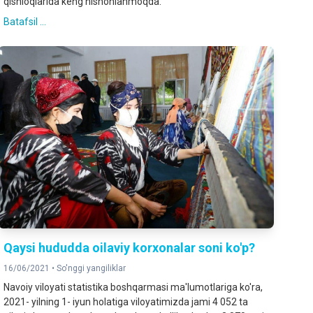
qishloqlarida keng nishonlanmoqda.
Batafsil ...
Qaysi hududda oilaviy korxonalar soni ko'p?
16/06/2021 •
So'nggi yangiliklar
Navoiy viloyati statistika boshqarmasi ma'lumotlariga ko'ra,
2021- yilning 1- iyun holatiga viloyatimizda jami 4 052 ta