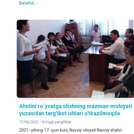
Batafsil ...
Aholini ro`yxatga olishning mazmun-mohiyati
yuzasidan targ'ibot ishlari o'tkazilmoqda
17/06/2021 •
So'nggi yangiliklar
2021- yilning 17- iyun kuni, Navoiy viloyati Navoiy shahri