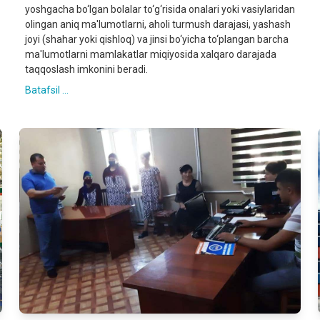
yoshgacha bo‘lgan bolalar to‘g‘risida onalari yoki vasiylaridan
olingan aniq ma'lumotlarni, aholi turmush darajasi, yashash
joyi (shahar yoki qishloq) va jinsi bo‘yicha to‘plangan barcha
ma'lumotlarni mamlakatlar miqiyosida xalqaro darajada
taqqoslash imkonini beradi.
Batafsil ...