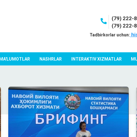
(79) 222-
(79) 222-
hi
Tadbirkorlar uchun:
 MA'LUMOTLAR
NASHRLAR
INTERAKTIV XIZMATLAR
MU