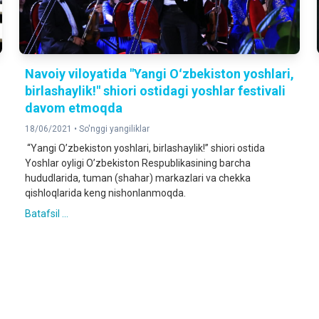
Navoiy viloyatida "Yangi Oʻzbekiston yoshlari,
birlashaylik!" shiori ostidagi yoshlar festivali
davom etmoqda
18/06/2021 •
So'nggi yangiliklar
“Yangi Oʼzbekiston yoshlari, birlashaylik!” shiori ostida
Yoshlar oyligi Oʼzbekiston Respublikasining barcha
hududlarida, tuman (shahar) markazlari va chekka
qishloqlarida keng nishonlanmoqda.
Batafsil ...