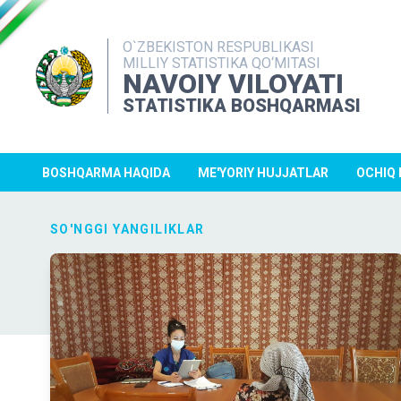
O`ZBEKISTON RESPUBLIKASI
MILLIY STATISTIKA QO‘MITASI
NAVOIY VILOYATI
STATISTIKA BOSHQARMASI
BOSHQARMA HAQIDA
ME'YORIY HUJJATLAR
OCHIQ
SO'NGGI YANGILIKLAR