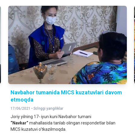
Navbahor tumanida MICS kuzatuvlari davom
etmoqda
17/06/2021 •
So'nggi yangiliklar
Joriy yilning 17- iyun kuni Navbahor tumani
“Navkar”
mahallasida tanlab olingan respondetlar bilan
MICS kuzatuvi o‘tkazilmoqda.