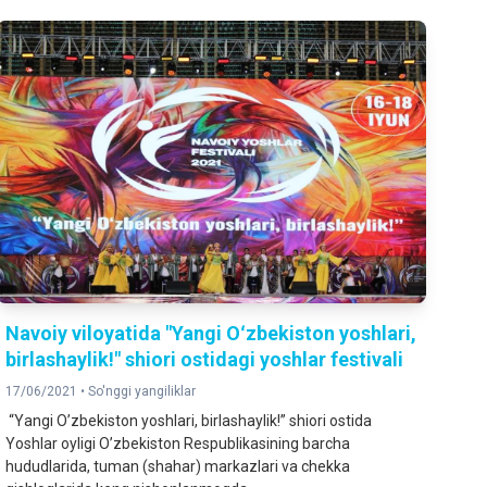
Navoiy viloyatida "Yangi Oʻzbekiston yoshlari,
birlashaylik!" shiori ostidagi yoshlar festivali
17/06/2021 •
So'nggi yangiliklar
“Yangi Oʼzbekiston yoshlari, birlashaylik!” shiori ostida
Yoshlar oyligi Oʼzbekiston Respublikasining barcha
hududlarida, tuman (shahar) markazlari va chekka