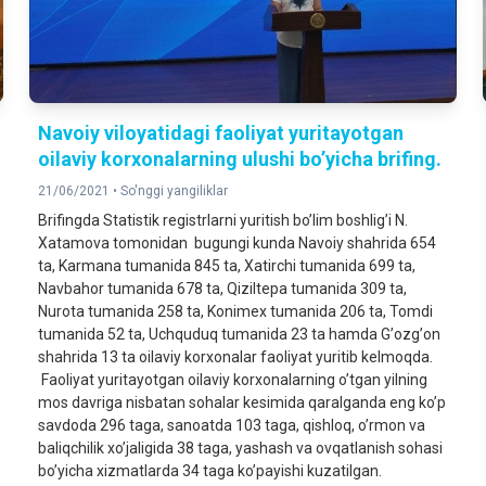
Navoiy viloyatidagi faoliyat yuritayotgan
oilaviy korxonalarning ulushi bo’yicha brifing.
21/06/2021 •
So'nggi yangiliklar
Brifingda Statistik registrlarni yuritish boʼlim boshligʼi N.
Xatamova tomonidan bugungi kunda Navoiy shahrida 654
ta, Karmana tumanida 845 ta, Xatirchi tumanida 699 ta,
Navbahor tumanida 678 ta, Qiziltepa tumanida 309 ta,
Nurota tumanida 258 ta, Konimex tumanida 206 ta, Tomdi
tumanida 52 ta, Uchquduq tumanida 23 ta hamda Gʼozgʼon
shahrida 13 ta oilaviy korxonalar faoliyat yuritib kelmoqda.
Faoliyat yuritayotgan oilaviy korxonalarning oʼtgan yilning
mos davriga nisbatan sohalar kesimida qaralganda eng koʼp
savdoda 296 taga, sanoatda 103 taga, qishloq, oʼrmon va
baliqchilik xoʼjaligida 38 taga, yashash va ovqatlanish sohasi
boʼyicha xizmatlarda 34 taga koʼpayishi kuzatilgan.