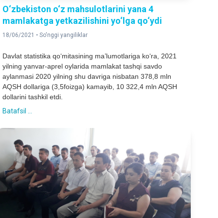
O‘zbekiston o‘z mahsulotlarini yana 4
mamlakatga yetkazilishini yo‘lga qo‘ydi
18/06/2021 •
So'nggi yangiliklar
Davlat statistika qo‘mitasining ma’lumotlariga ko‘ra, 2021
yilning yanvar-aprel oylarida mamlakat tashqi savdo
aylanmasi 2020 yilning shu davriga nisbatan 378,8 mln
AQSH dollariga (3,5foizga) kamayib, 10 322,4 mln AQSH
dollarini tashkil etdi.
Batafsil ...