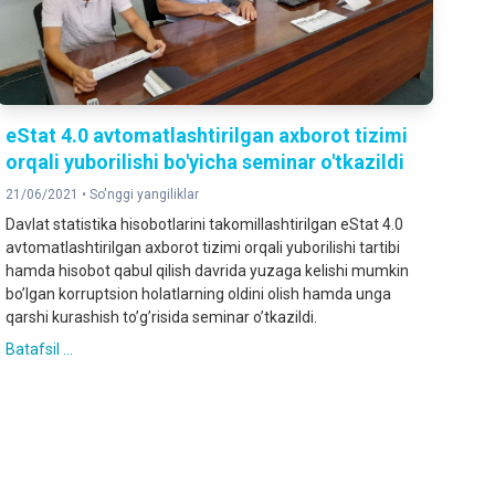
eStat 4.0 avtomatlashtirilgan axborot tizimi
orqali yuborilishi bo'yicha seminar o'tkazildi
21/06/2021 •
So'nggi yangiliklar
Davlat statistika hisobotlarini takomillashtirilgan eStat 4.0
avtomatlashtirilgan axborot tizimi orqali yuborilishi tartibi
hamda hisobot qabul qilish davrida yuzaga kelishi mumkin
boʼlgan korruptsion holatlarning oldini olish hamda unga
qarshi kurashish toʼgʼrisida seminar o’tkazildi.
Batafsil ...