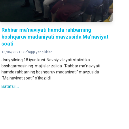
Rаhbаr mа’nаviyati hаmdа rаhbаrning
boshqаruv mаdаniyati mavzusida Maʼnaviyat
soati
18/06/2021 •
So'nggi yangiliklar
Joriy yilning 18 iyun kuni Navoiy viloyati statistika
boshqarmasining majlislar zalida “Rаhbаr mа’nаviyati
hаmdа rаhbаrning boshqаruv mаdаniyati” mavzusida
“Maʼnaviyat soati” oʼtkazildi.
Batafsil ...