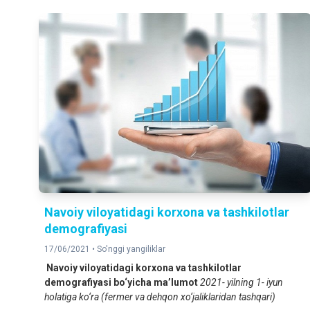
Navoiy viloyatidagi korxona va tashkilotlar
demografiyasi
17/06/2021 •
So'nggi yangiliklar
Navoiy viloyatidagi korxona va tashkilotlar
demografiyasi bo‘yicha ma’lumot
202
1
- yilning 1- iyun
holatiga ko‘ra (fermer va dehqon xo‘jaliklaridan tashqari)