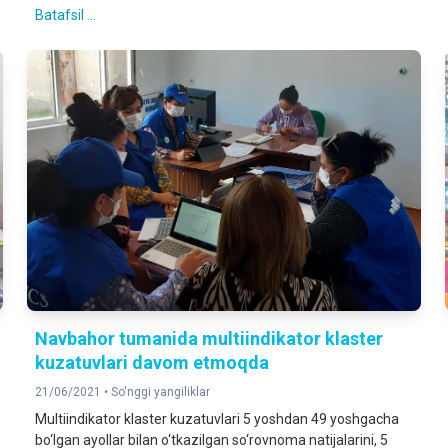
Batafsil ...
Navbahor tumanida multiindikator klaster
kuzatuvlari davom etmoqda
21/06/2021 •
So'nggi yangiliklar
Multiindikator klaster kuzatuvlari 5 yoshdan 49 yoshgacha
bo‘lgan ayollar bilan o‘tkazilgan so‘rovnoma natijalarini, 5