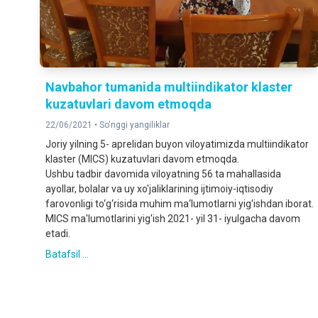
Navbahor tumanida multiindikator klaster
kuzatuvlari davom etmoqda
22/06/2021 •
So'nggi yangiliklar
Joriy yilning 5- aprelidan buyon viloyatimizda multiindikator
klaster (MICS) kuzatuvlari davom etmoqda.
Ushbu tadbir davomida viloyatning 56 ta mahallasida
ayollar, bolalar va uy xo'jaliklarining ijtimoiy-iqtisodiy
farovonligi to‘g‘risida muhim ma‘lumotlarni yig'ishdan iborat.
MICS ma'lumotlarini yig'ish 2021- yil 31- iyulgacha davom
etadi.
Batafsil ...