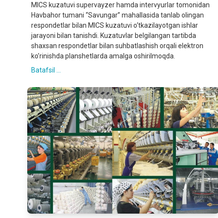
MICS kuzatuvi supervayzer hamda intervyurlar tomonidan
Havbahor tumani “Savungar” mahallasida tanlab olingan
respondetlar bilan MICS kuzatuvi o‘tkazilayotgan ishlar
jarayoni bilan tanishdi. Kuzatuvlar belgilangan tartibda
shaxsan respondetlar bilan suhbatlashish orqali elektron
koʼrinishda planshetlarda amalga oshirilmoqda.
Batafsil ...