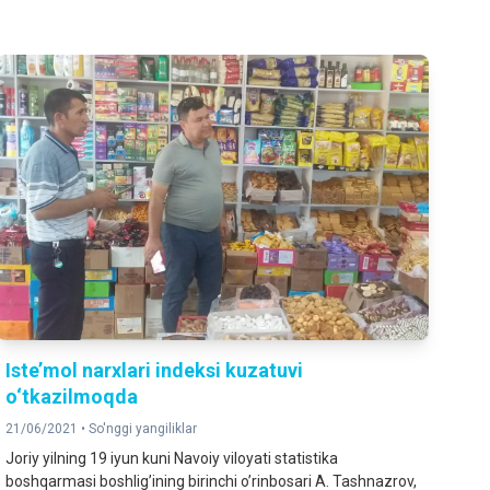
Iste’mol narxlari indeksi kuzatuvi
o‘tkazilmoqda
21/06/2021 •
So'nggi yangiliklar
Joriy yilning 19 iyun kuni Navoiy viloyati statistika
boshqarmasi boshligʼining birinchi oʼrinbosari А. Tashnazrov,