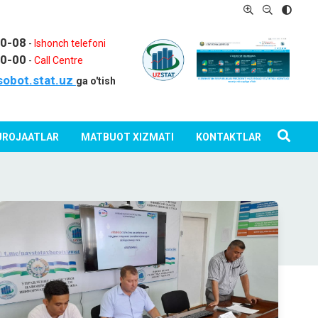
80-08
-
Ishonch telefoni
80-00
-
Call Centre
sobot.stat.uz
ga o'tish
ROJAATLAR
MATBUOT XIZMATI
KONTAKTLAR