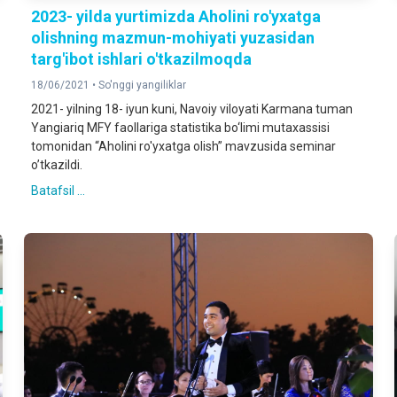
2023- yilda yurtimizda Aholini ro'yxatga
olishning mazmun-mohiyati yuzasidan
targ'ibot ishlari o'tkazilmoqda
18/06/2021 •
So'nggi yangiliklar
2021- yilning 18- iyun kuni, Navoiy viloyati Karmana tuman
Yangiariq MFY faollariga statistika bo‘limi mutaxassisi
tomonidan “Aholini ro'yxatga olish” mavzusida seminar
o’tkazildi.
Batafsil ...