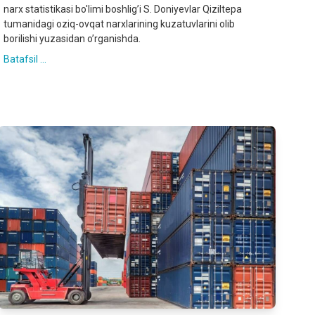
narx statistikasi bo'limi boshlig’i S. Doniyevlar Qiziltepa
tumanidagi oziq-ovqat narxlarining kuzatuvlarini olib
borilishi yuzasidan oʼrganishda.
Batafsil ...