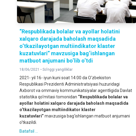
“Respublikada bolalar va ayollar holatini
xalqaro darajada baholash maqsadida
o‘tkazilayotgan multiindikator klaster
kuzatuvlari” mavzusiga bag‘ishlangan
matbuot anjumani bo‘lib o‘tdi
18/06/2021 •
So'nggi yangiliklar
2021- yil 16- iyun kuni soat 14:00 da O‘zbekiston
Respublikasi Prezidenti Administratsiyasi huzuridagi
Axborot va ommaviy kommunikatsiyalar agentligida Davlat
statistika qo‘mitasi tomonidan
“Respublikada bolalar va
ayollar holatini xalqaro darajada baholash maqsadida
o‘tkazilayotgan multiindikator klaster
kuzatuvlari”
mavzusiga bag‘ishlangan matbuot anjumani
o‘tkazildi.
Batafsil ...