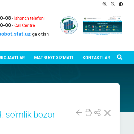
80-08
-
Ishonch telefoni
80-00
-
Call Centre
sobot.stat.uz
ga o'tish
ROJAATLAR
MATBUOT XIZMATI
KONTAKTLAR
. so‘mlik bozor