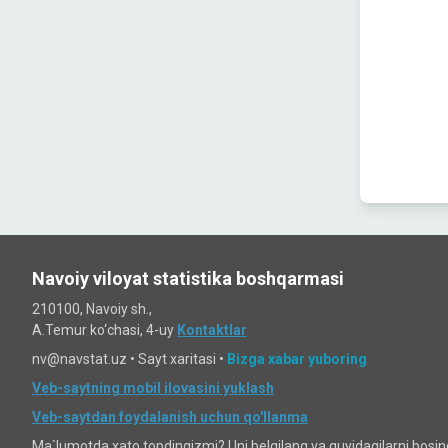
Navoiy viloyat statistika boshqarmasi
210100, Navoiy sh.,
A.Temur ko‘chаsi, 4-uy
Kontaktlar
nv@navstat.uz •
Sayt xaritasi
•
Bizga xabar yuboring
Veb-saytning mobil ilovasini yuklash
Veb-saytdan foydalanish uchun qo'llanma
Ma`lumotda xato topdingizmi? Uni belgilang va quyidagilarni bosi