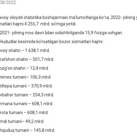
08/2022
avoiy viloyati statistika boshqarmasi maʼlumotlariga koʻra, 2022- yilning
matlari hajmi 4 255,7 mlrd. so‘mga yetdi.
021- yilning mos davri bilan solishtirilganda 15,9 foizga oshgan.
ududlar kesimida ko‘rsatilgan bozor xizmatlari hajmi:
voiy shahri – 1 638,1 mlrd.
rafshon shahri – 501,7 mlrd.
‘ozg‘on shahri – 12,4 mlrd.
nimex tumani– 106,3 mlrd.
ziltepa tumani – 370,9 mlrd.
vbahor tumani – 254,3 mlrd.
rmana tumani – 608,1 mlrd.
rota tumani – 608,1 mlrd.
mdi tumani– 49,2 mlrd.
hquduq tumani – 145,8 mlrd.