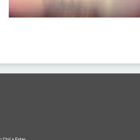
ng
Ctrl + Enter