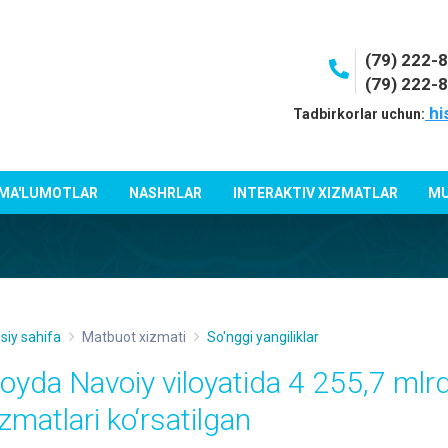
(79) 222-
(79) 222-
hi
Tadbirkorlar uchun:
 MA'LUMOTLAR
NASHRLAR
INTERAKTIV XIZMATLAR
MU
siy sahifa
Matbuot xizmati
So'nggi yangiliklar
 oyda Navoiy viloyatida 4 255,7 mlrd
zmatlari ko‘rsatilgan