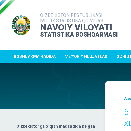
O`ZBEKISTON RESPUBLIKASI
MILLIY STATISTIKA QO‘MITASI
NAVOIY VILOYATI
STATISTIKA BOSHQARMASI
BOSHQARMA HAQIDA
ME'YORIY HUJJATLAR
OCHIQ
Aso
6
xi
Oʻzbekistonga oʻqish maqsadida kelgan