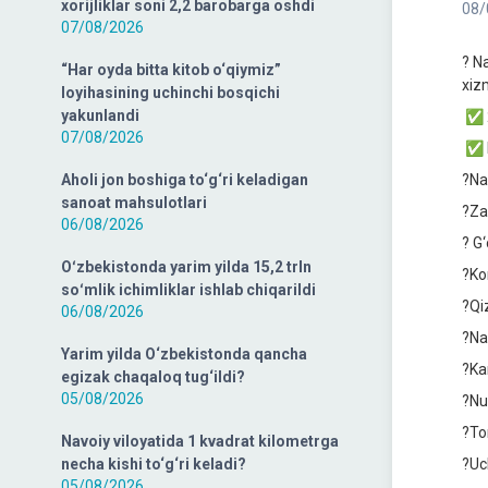
xorijliklar soni 2,2 barobarga oshdi
08/
07/08/2026
? N
“Har oyda bitta kitob o‘qiymiz”
xiz
loyihasining uchinchi bosqichi
yakunlandi
✅ 2
07/08/2026
✅ H
Aholi jon boshiga to‘g‘ri keladigan
?Na
sanoat mahsulotlari
?Za
06/08/2026
? G
Oʻzbekistonda yarim yilda 15,2 trln
?Ko
soʻmlik ichimliklar ishlab chiqarildi
?Qi
06/08/2026
?Na
Yarim yilda O‘zbekistonda qancha
?Ka
egizak chaqaloq tug‘ildi?
05/08/2026
?Nu
?To
Navoiy viloyatida 1 kvadrat kilometrga
necha kishi to‘g‘ri keladi?
?Uc
05/08/2026