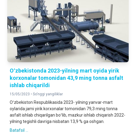
Oʻzbekistonda 2023-yilning mart oyida yirik
korxonalar tomonidan 43,9 ming tonna asfalt
ishlab chiqarildi
15/05/2023 •
So'nggi yangiliklar
Oʻzbekiston Respublikasida 2023- yilning yanvar-mart
oylarida jami yirik korxonalar tomonidan 79,3 ming tonna
asfalt ishlab chiqarilgan boʻlib, mazkur ishlab chiqarish 2022-
yilning tegishli davriga nisbatan 13,9 % ga oshgan.
Batafsil ...