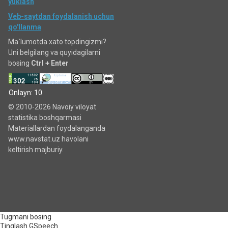
yuklash
Veb-saytdan foydalanish uchun
qo'llanma
Ma`lumotda xato topdingizmi?
Uni belgilang va quyidagilarni
bosing
Ctrl + Enter
Onlayn: 10
© 2010-2026 Navoiy viloyat
statistika boshqarmasi
Materiallardan foydalanganda
www.navstat.uz havolani
keltirish majburiy.
Tugmani bosing
Tinglash
GSpeech