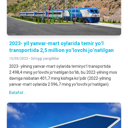
2023- yil yanvar-mart oylarida temir yoʻl
transportida 2,5 million yoʻlovchi joʻnatilgan
15/05/2023 •
So'nggi yangiliklar
2023- yilning yanvar-mart oylarida temiryoʻl transportida
2 498,4 ming yoʻlovchi joʻnatilgan boʻlib, bu 2022-yilning mos
davriga nisbatan 401,7 ming kishiga koʻpdir (2022-yilning
yanvar-mart oylarida 2 096,7 ming yoʻlovchi joʻnatilgan).
Batafsil ...