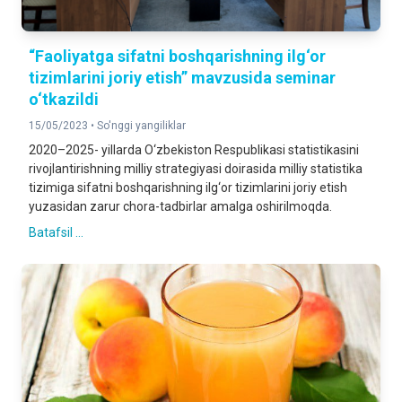
“Faoliyatga sifatni boshqarishning ilg‘or
tizimlarini joriy etish” mavzusida seminar
o‘tkazildi
15/05/2023 •
So'nggi yangiliklar
2020–2025- yillarda O‘zbekiston Respublikasi statistikasini
rivojlantirishning milliy strategiyasi doirasida milliy statistika
tizimiga sifatni boshqarishning ilg‘or tizimlarini joriy etish
yuzasidan zarur chora-tadbirlar amalga oshirilmoqda.
Batafsil ...