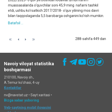
2022/2023- o‘quv yili boshida nodavlat umumtaʼlim
muassasalarida o‘quvchilar soni 45,9 ming nafarni tashkil
etdi, ushbu ko‘rsatkich 2017/2018- o‘quv yilining mos davri
bilan taqqoslaganda 5,5 barobarga oshganini ko‘rish mumkin.
Batafsil ...
288-sahifa 449 dan
Navoiy viloyat statistika
boshqarmasi
210100, Navoiy sh.,
A.Temur ko‘chаsi, 4-uy
Kontaktlar
nv@navstat.uz •
Sayt xaritasi
•
Bizga xabar yuboring
Veb-saytning mobil ilovasini