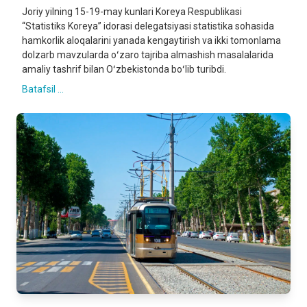
Joriy yilning 15-19-may kunlari Koreya Respublikasi
“Statistiks Koreya” idorasi delegatsiyasi statistika sohasida
hamkorlik aloqalarini yanada kengaytirish va ikki tomonlama
dolzarb mavzularda oʻzaro tajriba almashish masalalarida
amaliy tashrif bilan Oʻzbekistonda boʻlib turibdi.
Batafsil ...