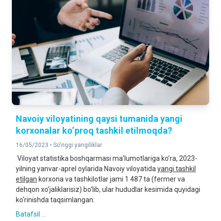
Navoiy viloyatining qaysi tumanida yangi
korxonalar ko‘proq tashkil etilmoqda?
16/05/2023 •
So'nggi yangiliklar
Viloyat statistika boshqarmasi ma’lumotlariga ko’ra, 2023-
yilning yanvar-aprel oylarida Navoiy viloyatida
yangi tashkil
etilgan
korxona va tashkilotlar jami 1 487 ta (fermer va
dehqon xo‘jaliklarisiz) bo‘lib, ular hududlar kesimida quyidagi
ko‘rinishda taqsimlangan:
Batafsil ...