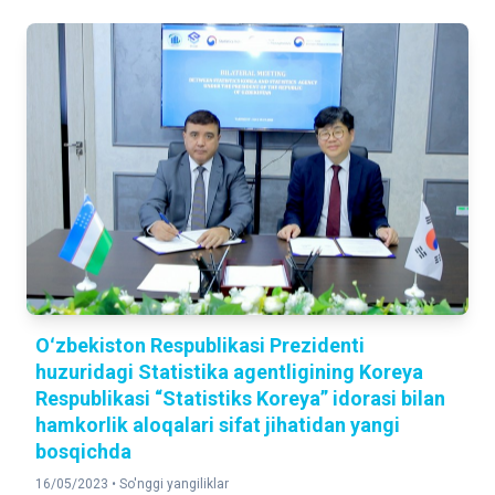
Oʻzbekiston Respublikasi Prezidenti
huzuridagi Statistika agentligining Koreya
Respublikasi “Statistiks Koreya” idorasi bilan
hamkorlik aloqalari sifat jihatidan yangi
bosqichda
16/05/2023 •
So'nggi yangiliklar