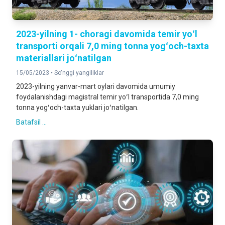
2023-yilning 1- choragi davomida temir yoʻl
transporti orqali 7,0 ming tonna yogʻoch-taxta
materiallari joʻnatilgan
15/05/2023 •
So'nggi yangiliklar
2023-yilning yanvar-mart oylari davomida umumiy
foydalanishdagi magistral temir yoʻl transportida 7,0 ming
tonna yogʻoch-taxta yuklari joʻnatilgan.
Batafsil ...