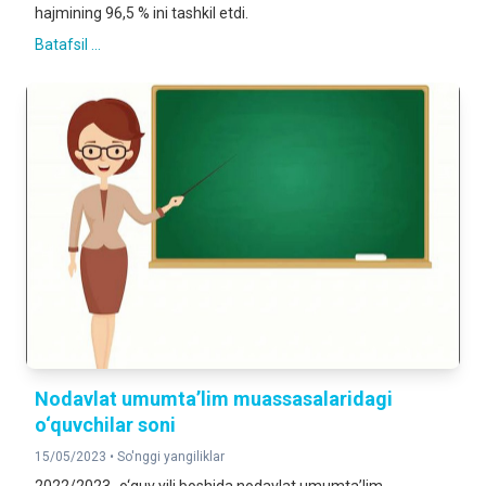
hajmining 96,5 % ini tashkil etdi.
Batafsil ...
Nodavlat umumtaʼlim muassasalaridagi
o‘quvchilar soni
15/05/2023 •
So'nggi yangiliklar