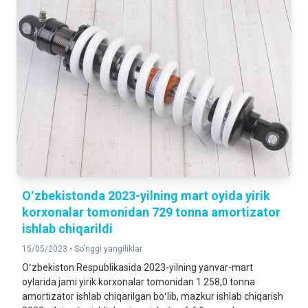
Oʻzbekistonda 2023-yilning mart oyida yirik
korxonalar tomonidan 729 tonna amortizator
ishlab chiqarildi
15/05/2023 •
So'nggi yangiliklar
Oʻzbekiston Respublikasida 2023-yilning yanvar-mart
oylarida jami yirik korxonalar tomonidan 1 258,0 tonna
amortizator ishlab chiqarilgan boʻlib, mazkur ishlab chiqarish