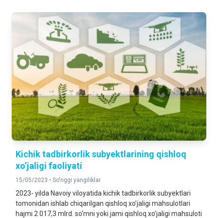
Kichik tadbirkorlik subyektlarining qishloq
xo’jaligi faoliyati
15/05/2023 •
So'nggi yangiliklar
2023- yilda Navoiy viloyatida kichik tadbirkorlik subyektlari
tomonidan ishlab chiqarilgan qishloq xo’jaligi mahsulotlari
hajmi 2 017,3 mlrd. so‘mni yoki jami qishloq xo’jaligi mahsuloti