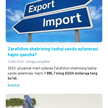
Zarafshon shahrining tashqi savdo aylanmasi
hajmi qancha?
15/05/2023 •
So'nggi yangiliklar
2023- yil yanvar-mart oylarida Zarafshon shahrining tashqi
savdo aylanmasi hajmi
1 885,7 ming AQSH dollariga teng
bo‘ldi.
Batafsil ...