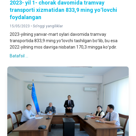
2023- yil 1- chorak davomida tramvay
transporti xizmatidan 833,9 ming yoʻlovchi
foydalangan
15/05/2023 •
So'nggi yangiliklar
2023-yilning yanvar-mart oylari davomida tramvay
transportida 833,9 ming yoʻlovchi tashilgan boʻlib, bu esa
2022-yilning mos davriga nisbatan 170,3 mingga koʻpdir.
Batafsil ...