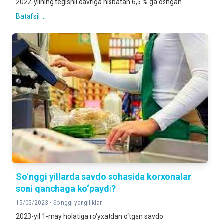
2022-yilning tegishli davriga nisbatan 6,6 % ga oshgan.
Batafsil ...
So‘nggi yillarda savdo sohasida korxonalar
soni qanchaga ko‘paydi?
15/05/2023 •
So'nggi yangiliklar
2023-yil 1-may holatiga ro‘yxatdan o‘tgan savdo