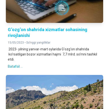
G‘ozg‘on shahrida xizmatlar sohasining
rivojlanishi
15/05/2023 •
So'nggi yangiliklar
2023- yilning yanvar-mart oylarida G‘ozg‘on shahrida
ko‘rsatilgan bozor xizmatlari hajmi 7,7 mlrd. so‘mni tashkil
etdi.
Batafsil ...