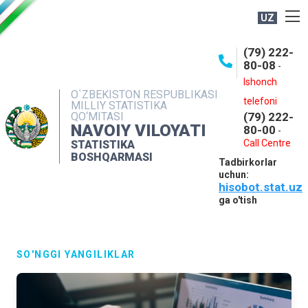
UZ
BOSHQARMA HAQIDA
(79) 222-
80-08
-
ME'YORIY HUJJATLAR
Ishonch
OCHIQ MA'LUMOTLAR
O`ZBEKISTON RESPUBLIKASI
telefoni
MILLIY STATISTIKA
QO‘MITASI
(79) 222-
NASHRLAR
NAVOIY VILOYATI
80-00
-
INTERAKTIV XIZMATLAR
Call Centre
STATISTIKA
BOSHQARMASI
Tadbirkorlar
MUROJAATLAR
uchun:
hisobot.stat.uz
MATBUOT XIZMATI
ga o'tish
KONTAKTLAR
SO'NGGI YANGILIKLAR