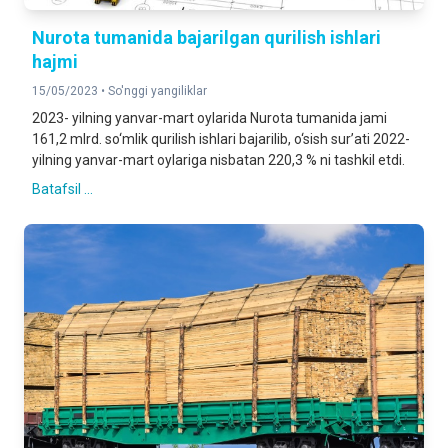
Nurota tumanida bajarilgan qurilish ishlari
hajmi
15/05/2023 •
So'nggi yangiliklar
2023- yilning yanvar-mart oylarida Nurota tumanida jami
161,2 mlrd. so‘mlik qurilish ishlari bajarilib, o‘sish sur’ati 2022-
yilning yanvar-mart oylariga nisbatan 220,3 % ni tashkil etdi.
Batafsil ...