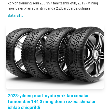
korxonalarining soni 200 357 tani tashkil etib, 2019 - yilning
mos davri bilan solishtirilganda 2,2 barobarga oshgan.
Batafsil ...
2023-yilning mart oyida yirik korxonalar
tomonidan 144,3 ming dona rezina shinalar
ishlab chiqarildi