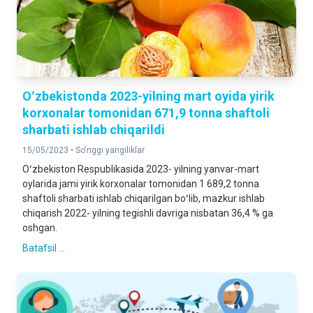
Oʻzbekistonda 2023-yilning mart oyida yirik
korxonalar tomonidan 671,9 tonna shaftoli
sharbati ishlab chiqarildi
15/05/2023 •
So'nggi yangiliklar
Oʻzbekiston Respublikasida 2023- yilning yanvar-mart
oylarida jami yirik korxonalar tomonidan 1 689,2 tonna
shaftoli sharbati ishlab chiqarilgan boʻlib, mazkur ishlab
chiqarish 2022- yilning tegishli davriga nisbatan 36,4 % ga
oshgan.
Batafsil ...