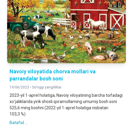
Navoiy viloyatida chorva mollari va
parrandalar bosh soni
19/06/2023 •
So'nggi yangiliklar
2023-yil 1-aprel holatiga, Navoiy viloyatining barcha toifadagi
xoʻjaliklarida yirik shoxli qoramollarning umumiy bosh soni
525,6 ming boshni (2022-yil 1-aprel holatiga nisbatan
103,3 %)
Batafsil ...