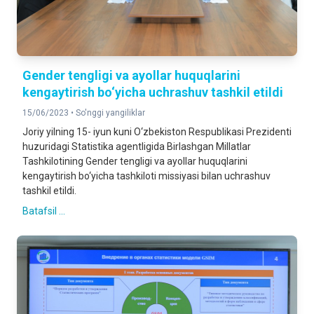
Gender tengligi va ayollar huquqlarini
kengaytirish bo‘yicha uchrashuv tashkil etildi
15/06/2023 •
So'nggi yangiliklar
Joriy yilning 15- iyun kuni O‘zbekiston Respublikasi Prezidenti
huzuridagi Statistika agentligida Birlashgan Millatlar
Tashkilotining Gender tengligi va ayollar huquqlarini
kengaytirish bo‘yicha tashkiloti missiyasi bilan uchrashuv
tashkil etildi.
Batafsil ...