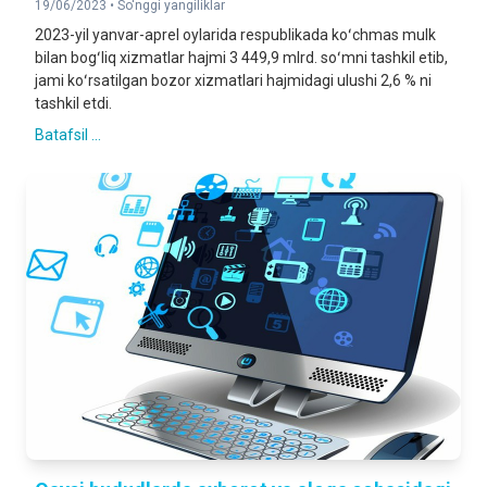
19/06/2023 •
So'nggi yangiliklar
2023-yil yanvar-aprel oylarida respublikada koʻchmas mulk
bilan bogʻliq xizmatlar hajmi 3 449,9 mlrd. soʻmni tashkil etib,
jami koʻrsatilgan bozor xizmatlari hajmidagi ulushi 2,6 % ni
tashkil etdi.
Batafsil ...