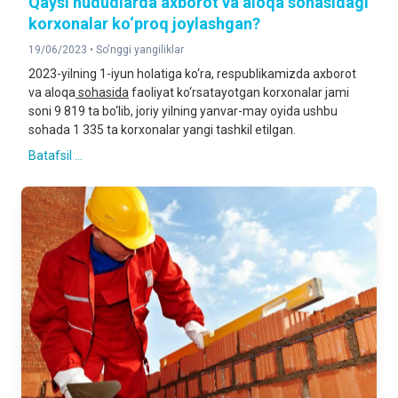
Qaysi hududlarda axborot va aloqa sohasidagi
korxonalar ko‘proq joylashgan?
19/06/2023 •
So'nggi yangiliklar
2023-yilning 1-iyun holatiga ko‘ra, respublikamizda axborot
va aloqa
sohasida
faoliyat ko‘rsatayotgan korxonalar jami
soni 9 819 ta bo‘lib, joriy yilning yanvar-may oyida ushbu
sohada 1 335 ta korxonalar yangi tashkil etilgan.
Batafsil ...