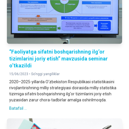
“Faoliyatga sifatni boshqarishning ilg‘or
tizimlarini joriy etish” mavzusida seminar
o‘tkazildi
15/06/2023 •
So'nggi yangiliklar
2020–2025-yillarda O‘zbekiston Respublikasi statistikasini
rivojlantirishning milliy strategiyasi doirasida milliy statistika
tizimiga sifatni boshqarishning ilg‘or tizimlarini joriy etish
yuzasidan zarur chora-tadbirlar amalga oshirilmoqda.
Batafsil ...