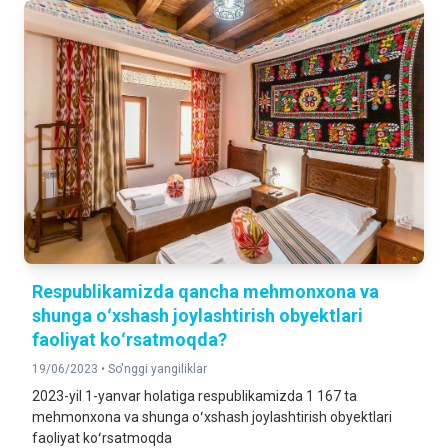
Respublikamizda qancha mehmonxona va
shunga oʻxshash joylashtirish obyektlari
faoliyat koʻrsatmoqda?
19/06/2023 •
So'nggi yangiliklar
2023-yil 1-yanvar holatiga respublikamizda 1 167 ta
mehmonxona va shunga oʻxshash joylashtirish obyektlari
faoliyat koʻrsatmoqda