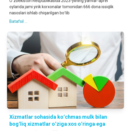
Oʻzbekiston Respublikasida 2023-yilning yanvar-aprel
oylarida jami yirik korxonalar tomonidan 666 dona issiqlik
nasoslari ishlab chiqarilgan boʻlib
Batafsil ...
Xizmatlar sohasida koʻchmas mulk bilan
bogʻliq xizmatlar oʻziga xos oʻringa ega