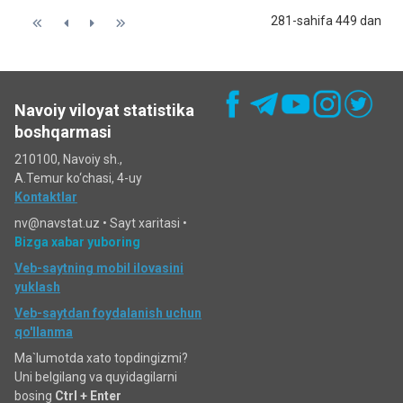
281-sahifa 449 dan
Navoiy viloyat statistika
boshqarmasi
210100, Navoiy sh.,
A.Temur ko‘chаsi, 4-uy
Kontaktlar
nv@navstat.uz •
Sayt xaritasi
•
Bizga xabar yuboring
Veb-saytning mobil ilovasini
yuklash
Veb-saytdan foydalanish uchun
qo'llanma
Ma`lumotda xato topdingizmi?
Uni belgilang va quyidagilarni
bosing
Ctrl + Enter