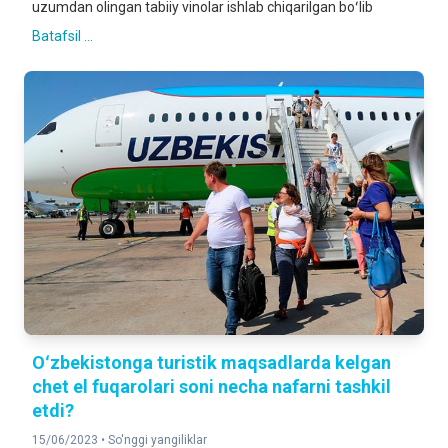
uzumdan olingan tabiiy vinolar ishlab chiqarilgan boʻlib
Batafsil ...
Oʻzbekistonga turistik maqsadlarda kelgan
chet el fuqarolari soni necha nafarni tashkil
etdi?
15/06/2023 •
So'nggi yangiliklar