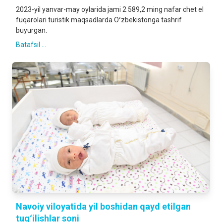
2023-yil yanvar-may oylarida jami 2 589,2 ming nafar chet el
fuqarolari turistik maqsadlarda Oʻzbekistonga tashrif
buyurgan.
Batafsil ...
Navoiy viloyatida yil boshidan qayd etilgan
tugʻilishlar soni