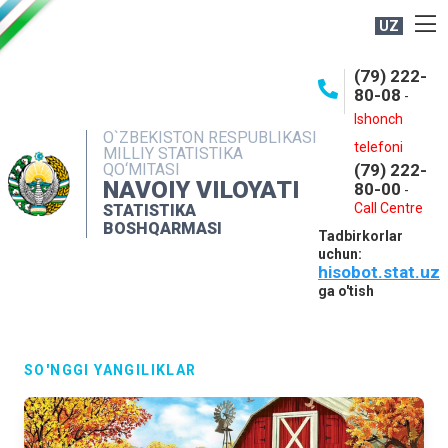
UZ
BOSHQARMA HAQIDA
(79) 222-
80-08
-
ME'YORIY HUJJATLAR
Ishonch
OCHIQ MA'LUMOTLAR
O`ZBEKISTON RESPUBLIKASI
telefoni
MILLIY STATISTIKA
QO‘MITASI
(79) 222-
NASHRLAR
NAVOIY VILOYATI
80-00
-
INTERAKTIV XIZMATLAR
Call Centre
STATISTIKA
BOSHQARMASI
Tadbirkorlar
MUROJAATLAR
uchun:
hisobot.stat.uz
MATBUOT XIZMATI
ga o'tish
KONTAKTLAR
SO'NGGI YANGILIKLAR