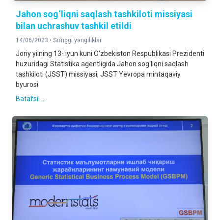
Jahon sog‘liqni saqlash tashkiloti missiyasi
bilan uchrashuv tashkil etildi
14/06/2023 •
So'nggi yangiliklar
Joriy yilning 13- iyun kuni O‘zbekiston Respublikasi Prezidenti
huzuridagi Statistika agentligida Jahon sog‘liqni saqlash
tashkiloti (JSST) missiyasi, JSST Yevropa mintaqaviy
byurosi
Batafsil ...