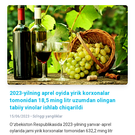
2023-yilning aprel oyida yirik korxonalar
tomonidan 18,5 ming litr uzumdan olingan
tabiiy vinolar ishlab chiqarildi
15/06/2023 •
So'nggi yangiliklar
Oʻzbekiston Respublikasida 2023-yilning yanvar-aprel
oylarida jami yirik korxonalar tomonidan 632,2 ming litr