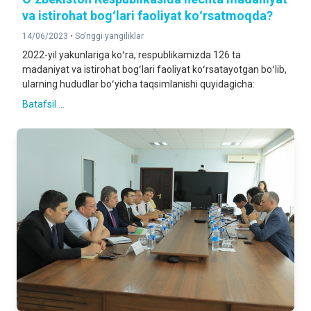
va istirohat bogʻlari faoliyat koʻrsatmoqda?
14/06/2023 •
So'nggi yangiliklar
2022-yil yakunlariga koʻra, respublikamizda 126 ta
madaniyat va istirohat bogʻlari faoliyat koʻrsatayotgan boʻlib,
ularning hududlar boʻyicha taqsimlanishi quyidagicha:
Batafsil ...