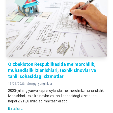
Oʻzbekiston Respublikasida meʼmorchilik,
muhandislik izlanishlari, texnik sinovlar va
tahlil sohasidagi xizmatlar
15/06/2023 •
So'nggi yangiliklar
2023-yilning yanvar-aprel oylarida meʼmorchilik, muhandislik
izlanishlari, texnik sinovlar va tahlil sohasidagi xizmatlari
hajmi 2 219,8 mlrd. soʻmni tashkil etib
Batafsil ...