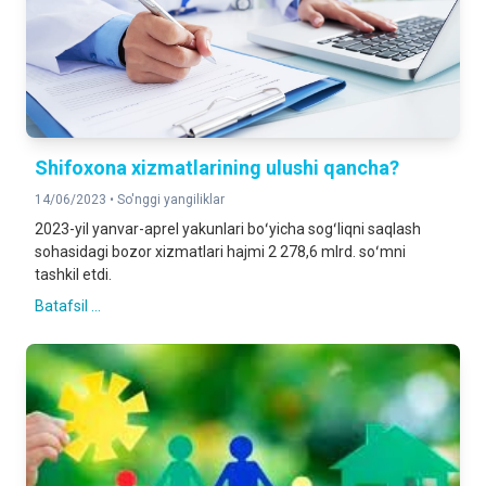
Shifoxona xizmatlarining ulushi qancha?
14/06/2023 •
So'nggi yangiliklar
2023-yil yanvar-aprel yakunlari boʻyicha sogʻliqni saqlash
sohasidagi bozor xizmatlari hajmi 2 278,6 mlrd. soʻmni
tashkil etdi.
Batafsil ...