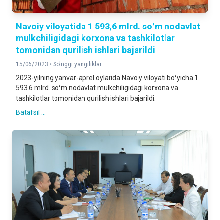
Navoiy viloyatida 1 593,6 mlrd. soʻm nodavlat
mulkchiligidagi korxona va tashkilotlar
tomonidan qurilish ishlari bajarildi
15/06/2023 •
So'nggi yangiliklar
2023-yilning yanvar-aprel oylarida Navoiy viloyati boʻyicha 1
593,6 mlrd. soʻm nodavlat mulkchiligidagi korxona va
tashkilotlar tomonidan qurilish ishlari bajarildi.
Batafsil ...