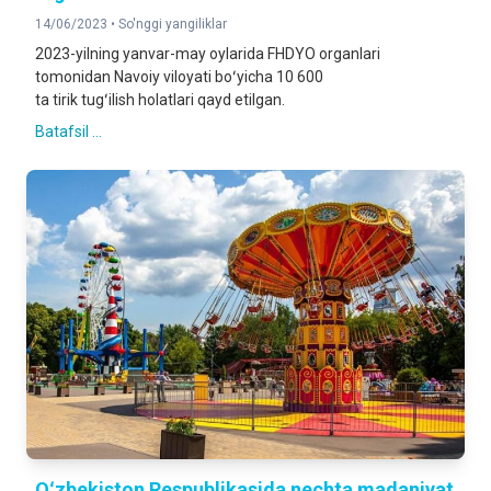
14/06/2023 •
So'nggi yangiliklar
2023-yilning yanvar-may oylarida FHDYO organlari
tomonidan Navoiy viloyati boʻyicha 10 600
ta tirik tugʻilish holatlari qayd etilgan.
Batafsil ...
Oʻzbekiston Respublikasida nechta madaniyat