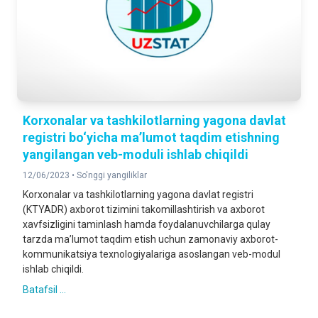
Korxonalar va tashkilotlarning yagona davlat
registri bo‘yicha ma’lumot taqdim etishning
yangilangan veb-moduli ishlab chiqildi
12/06/2023 •
So'nggi yangiliklar
Korxonalar va tashkilotlarning yagona davlat registri
(KTYADR) axborot tizimini takomillashtirish va axborot
xavfsizligini taminlash hamda foydalanuvchilarga qulay
tarzda ma’lumot taqdim etish uchun zamonaviy axborot-
kommunikatsiya texnologiyalariga asoslangan veb-modul
ishlab chiqildi.
Batafsil ...