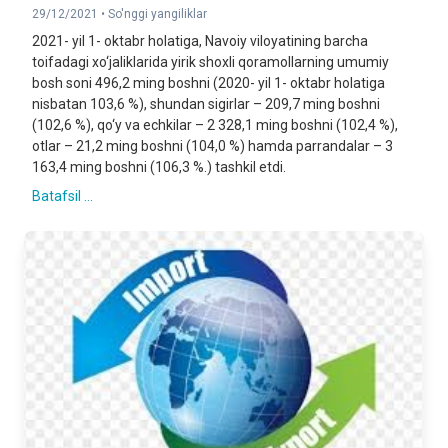
29/12/2021 •
So'nggi yangiliklar
2021- yil 1- oktabr holatiga, Navoiy viloyatining barcha
toifadagi xo‘jaliklarida yirik shoxli qoramollarning umumiy
bosh soni 496,2 ming boshni (2020- yil 1- oktabr holatiga
nisbatan 103,6 %), shundan sigirlar – 209,7 ming boshni
(102,6 %), qo‘y va echkilar – 2 328,1 ming boshni (102,4 %),
otlar – 21,2 ming boshni (104,0 %) hamda parrandalar – 3
163,4 ming boshni (106,3 %.) tashkil etdi.
Batafsil ...