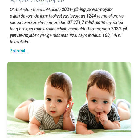
29/12/2021 •
So'nggi yangiliklar
Oʻzbekiston Respublikasida
2021- yilning yanvar-noyabr
oylari
davomida jami faoliyat yuritayotgan
1244 ta
metallurgiya
sanoati korxonalari tomonidan
87 371,7 mlrd. soʻm
qiymatga
teng boʻlgan mahsulotlar ishlab chiqarildi. Tarmoqning
2020- yil
yanvar-noyabr
oylariga nisbatan fizik hajm indeksi
108,1 %
ni
tashkil etdi.
Batafsil ...