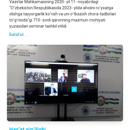
Vazirlar Mahkamasining 2020- yil 11- noyabrdagi
“Oʻzbekiston Respublikasida 2023- yilda aholini roʻyxatga
olishga tayyorgarlik koʻrish va uni oʻtkazish chora-tadbirlari
toʻgʻrisida”gi 710- sonli qarorining mazmun-mohiyati
yuzasidan seminar tashkil etildi.
Batafsil ...
Hayʼat yigʻilishi