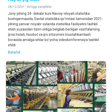
28/12/2021 •
So'nggi yangiliklar
Joriy yilning 24- dekabr kuni Navoiy viloyati statistika
boshqarmasida, Davlat statistika qoʻmitasi tamonidan 2021-
yilning yanvar-noyabr oylarida statistika faoliyatini tashkil
etish yuzasidan tizim oldiga belgilab berilgan vazifalarning
ijrosi holati, hisobot va ijro intizomini mustahkamlash
borasida amalga ishlar boʻyicha videokonferensiya tashkil
etildi.
Batafsil ...