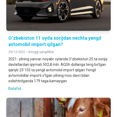
O‘zbekiston 11 oyda xorijdan nechta yengil
avtomobil import qilgan?
29/12/2021 •
So'nggi yangiliklar
2021- yilning yanvar-noyabr oylarida O‘zbekiston 25 ta xorijiy
davlatlardan qiymati 502,8 mln. AQSh dollariga teng bo‘lgan
qariyb 23 155 ta yengil avtomobil import qilgan.Yengil
avtomobillar importi o‘tgan yilning mos davri bilan
solishtirilganda 179 taga kamaygan.
Batafsil ...