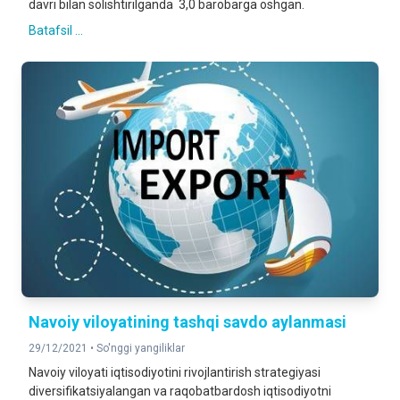
davri bilan solishtirilganda 3,0 barobarga oshgan.
Batafsil ...
Navoiy viloyatining tashqi savdo aylanmasi
29/12/2021 •
So'nggi yangiliklar
Navoiy viloyati iqtisodiyotini rivojlantirish strategiyasi
diversifikatsiyalangan va raqobatbardosh iqtisodiyotni