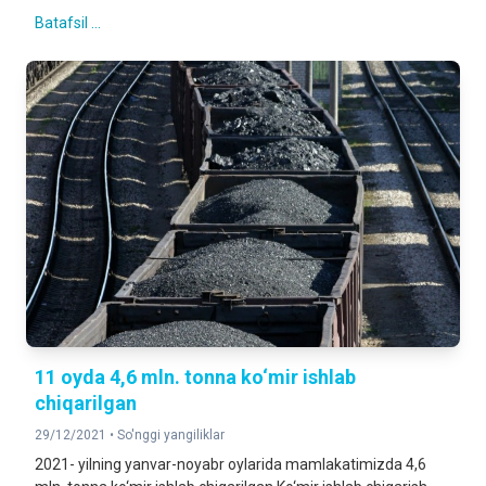
Batafsil ...
11 oyda 4,6 mln. tonna ko‘mir ishlab
chiqarilgan
29/12/2021 •
So'nggi yangiliklar
2021- yilning yanvar-noyabr oylarida mamlakatimizda 4,6