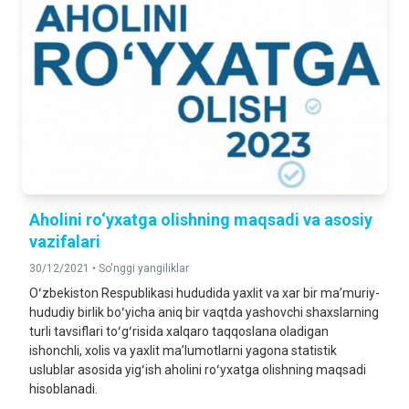
Аholini ro‘yxatga olishning maqsadi va asosiy
vazifalari
30/12/2021 •
So'nggi yangiliklar
Oʻzbekiston Respublikasi hududida yaxlit va xar bir maʼmuriy-
hududiy birlik boʻyicha aniq bir vaqtda yashovchi shaxslarning
turli tavsiflari toʻgʻrisida xalqaro taqqoslana oladigan
ishonchli, xolis va yaxlit maʼlumotlarni yagona statistik
uslublar asosida yigʻish aholini roʻyxatga olishning maqsadi
hisoblanadi.