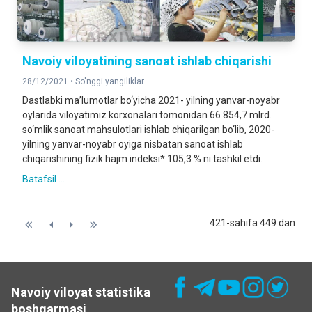
Navoiy viloyatining sanoat ishlab chiqarishi
28/12/2021 •
So'nggi yangiliklar
Dastlabki ma’lumotlar bo‘yicha 2021- yilning yanvar-noyabr
oylarida viloyatimiz korxonalari tomonidan 66 854,7 mlrd.
so‘mlik sanoat mahsulotlari ishlab chiqarilgan bo‘lib, 2020-
yilning yanvar-noyabr oyiga nisbatan sanoat ishlab
chiqarishining fizik hajm indeksi* 105,3 % ni tashkil etdi.
Batafsil ...
421-sahifa 449 dan
Navoiy viloyat statistika
boshqarmasi