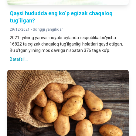
Qaysi hududda eng ko‘p egizak chaqaloq
tug‘ilgan?
29/12/2021 •
So'nggi yangiliklar
2021- yilning yanvar-noyabr oylarida respublika bo‘yicha
16822 ta egizak chaqaloq tug‘ilganligi holatlari qayd etilgan.
Bu o‘tgan yilning mos davriga nisbatan 376 taga ko‘p.
Batafsil ...