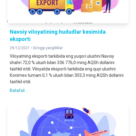
Navoiy viloyatining hududlar kesimida
eksporti
29/12/2021 •
So'nggi yangiliklar
Viloyatning eksporti tarkibida eng yuqori ulushni Nаvoiy
shahri 72,0 % ulush bilan 336 776,0 ming AQSh dollarini
tashkil etdi. Viloyatda eksporti tarkibida eng quyi ulushni
Коnimex tumani 0,1 % ulush bilan 303,3 ming AQSh dollarini
tashkil etdi.
Batafsil ...