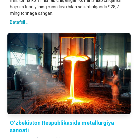
mln. tonna ko‘mir ishlab chiqarilgan.Ko‘mir ishlab chiqarish
hajmi o‘tgan yilning mos davri bilan solishtirilganda 928,7
ming tonnaga oshgan.
Batafsil ...
Oʻzbekiston Respublikasida metallurgiya
sanoati