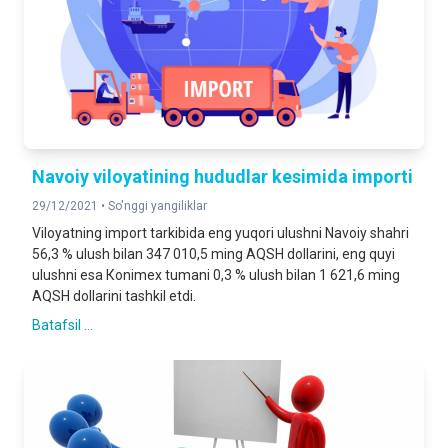
Navoiy viloyatining hududlar kesimida importi
29/12/2021 •
So'nggi yangiliklar
Viloyatning import tarkibida eng yuqori ulushni Nаvoiy shahri
56,3 % ulush bilan 347 010,5 ming AQSH dollarini, eng quyi
ulushni esa Коnimex tumani 0,3 % ulush bilan 1 621,6 ming
AQSH dollarini tashkil etdi.
Batafsil ...