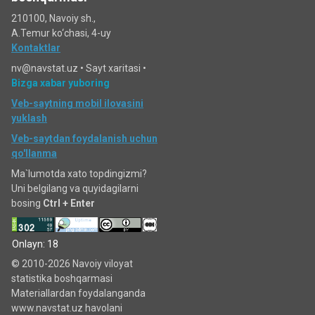
210100, Navoiy sh.,
A.Temur ko‘chаsi, 4-uy
Kontaktlar
nv@navstat.uz •
Sayt xaritasi
•
Bizga xabar yuboring
Veb-saytning mobil ilovasini
yuklash
Veb-saytdan foydalanish uchun
qo'llanma
Ma`lumotda xato topdingizmi?
Uni belgilang va quyidagilarni
bosing
Ctrl + Enter
Onlayn: 18
© 2010-2026 Navoiy viloyat
statistika boshqarmasi
Materiallardan foydalanganda
www.navstat.uz havolani