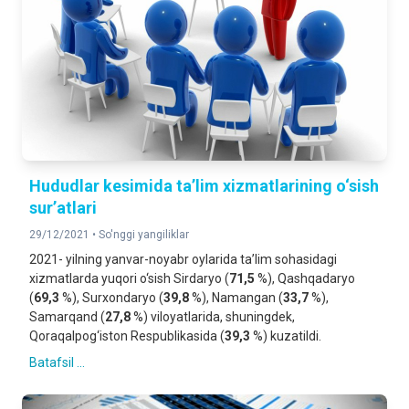
Hududlar kesimida ta’lim xizmatlarining o‘sish
sur’atlari
29/12/2021 •
So'nggi yangiliklar
2021- yilning yanvar-noyabr oylarida ta’lim sohasidagi
xizmatlarda yuqori o‘sish Sirdaryo (
71,5
%), Qashqadaryo
(
69,3
%), Surxondaryo (
39,8
%), Namangan (
33,7
%),
Samarqand (
27,8
%) viloyatlarida, shuningdek,
Qoraqalpog‘iston Respublikasida (
39,3
%) kuzatildi.
Batafsil ...