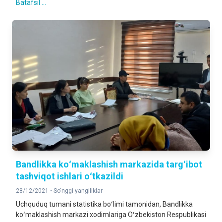
Batafsil ...
Bandlikka koʻmaklashish markazida targʻibot
tashviqot ishlari oʻtkazildi
28/12/2021 •
So'nggi yangiliklar
Uchquduq tumani statistika boʻlimi tamonidan, Bandlikka
koʻmaklashish markazi xodimlariga Oʻzbekiston Respublikasi