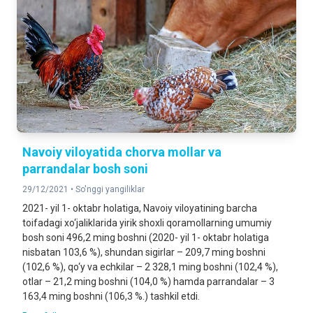
Navoiy viloyatida chorva mollar va
parrandalar bosh soni
29/12/2021 •
So'nggi yangiliklar
2021- yil 1- oktabr holatiga, Navoiy viloyatining barcha
toifadagi xo‘jaliklarida yirik shoxli qoramollarning umumiy
bosh soni 496,2 ming boshni (2020- yil 1- oktabr holatiga
nisbatan 103,6 %), shundan sigirlar – 209,7 ming boshni
(102,6 %), qo‘y va echkilar – 2 328,1 ming boshni (102,4 %),
otlar – 21,2 ming boshni (104,0 %) hamda parrandalar – 3
163,4 ming boshni (106,3 %.) tashkil etdi.