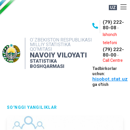
UZ
BOSHQARMA HAQIDA
(79) 222-
80-08
-
ME'YORIY HUJJATLAR
Ishonch
OCHIQ MA'LUMOTLAR
O`ZBEKISTON RESPUBLIKASI
telefoni
MILLIY STATISTIKA
QO‘MITASI
(79) 222-
NASHRLAR
NAVOIY VILOYATI
80-00
-
INTERAKTIV XIZMATLAR
Call Centre
STATISTIKA
BOSHQARMASI
Tadbirkorlar
MUROJAATLAR
uchun:
hisobot.stat.uz
MATBUOT XIZMATI
ga o'tish
KONTAKTLAR
SO'NGGI YANGILIKLAR