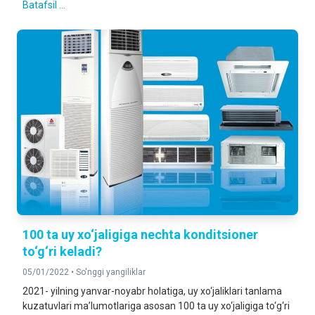
Batafsil ...
100 ta uy xo‘jaligiga nechta konditsioner
to‘g‘ri keladi?
05/01/2022 •
So'nggi yangiliklar
2021- yilning yanvar-noyabr holatiga, uy xo‘jaliklari tanlama
kuzatuvlari ma’lumotlariga asosan 100 ta uy xo‘jaligiga to‘g‘ri