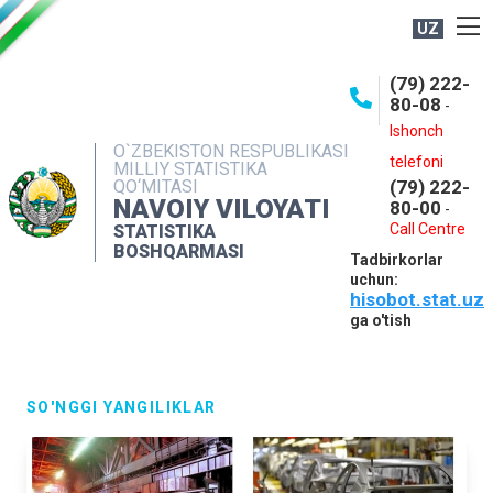
UZ
BOSHQARMA HAQIDA
(79) 222-
80-08
-
ME'YORIY HUJJATLAR
Ishonch
OCHIQ MA'LUMOTLAR
O`ZBEKISTON RESPUBLIKASI
telefoni
MILLIY STATISTIKA
QO‘MITASI
(79) 222-
NASHRLAR
NAVOIY VILOYATI
80-00
-
INTERAKTIV XIZMATLAR
Call Centre
STATISTIKA
BOSHQARMASI
Tadbirkorlar
MUROJAATLAR
uchun:
hisobot.stat.uz
MATBUOT XIZMATI
ga o'tish
KONTAKTLAR
SO'NGGI YANGILIKLAR