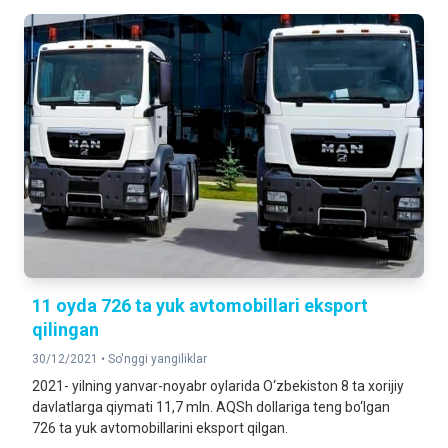
11 oyda 726 ta yuk avtomobillari eksport
qilingan
30/12/2021 •
So'nggi yangiliklar
2021- yilning yanvar-noyabr oylarida O‘zbekiston 8 ta xorijiy
davlatlarga qiymati 11,7 mln. AQSh dollariga teng bo‘lgan
726 ta yuk avtomobillarini eksport qilgan.