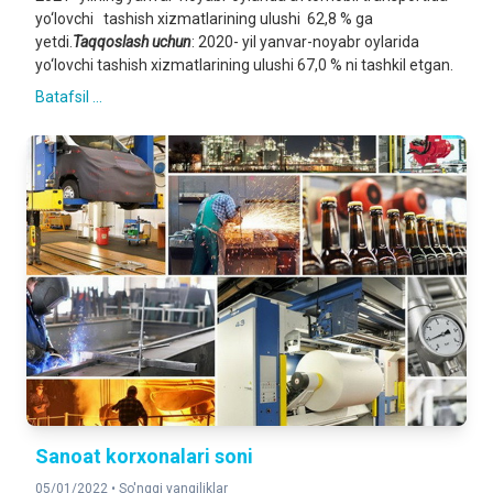
yo‘lovchi tashish xizmatlarining ulushi 62,8 % ga
yetdi.
Taqqoslash uchun
: 2020- yil yanvar-noyabr oylarida
yo‘lovchi tashish xizmatlarining ulushi 67,0 % ni tashkil etgan.
Batafsil ...
Sanoat korxonalari soni
05/01/2022 •
So'nggi yangiliklar