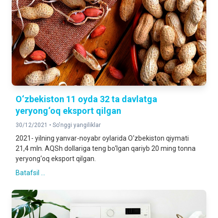
O‘zbekiston 11 oyda 32 ta davlatga
yeryong‘oq eksport qilgan
30/12/2021 •
So'nggi yangiliklar
2021- yilning yanvar-noyabr oylarida O‘zbekiston qiymati
21,4 mln. AQSh dollariga teng bo‘lgan qariyb 20 ming tonna
yeryong‘oq eksport qilgan.
Batafsil ...