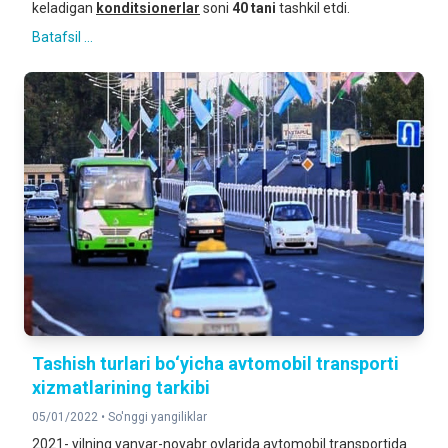
keladigan
konditsionerlar
soni
40 tani
tashkil etdi.
Batafsil ...
Tashish turlari bo‘yicha avtomobil transporti
xizmatlarining tarkibi
05/01/2022 •
So'nggi yangiliklar
2021- yilning yanvar-noyabr oylarida avtomobil transportida