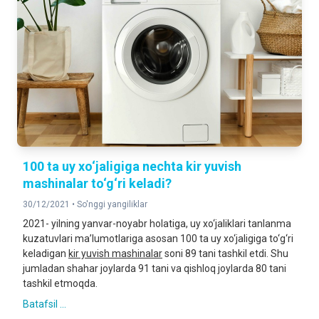
100 ta uy xo‘jaligiga nechta kir yuvish
mashinalar to‘g‘ri keladi?
30/12/2021 •
So'nggi yangiliklar
2021- yilning yanvar-noyabr holatiga, uy xo‘jaliklari tanlanma
kuzatuvlari ma’lumotlariga asosan 100 ta uy xo‘jaligiga to‘g‘ri
keladigan
kir yuvish mashinalar
soni 89 tani tashkil etdi. Shu
jumladan shahar joylarda 91 tani va qishloq joylarda 80 tani
tashkil etmoqda.
Batafsil ...