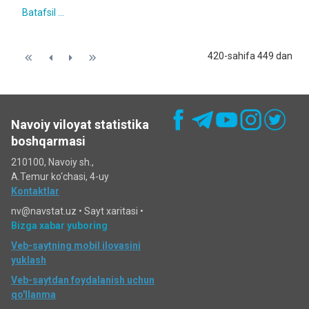
Batafsil ...
420-sahifa 449 dan
Navoiy viloyat statistika
boshqarmasi
210100, Navoiy sh.,
A.Temur ko‘chаsi, 4-uy
Kontaktlar
nv@navstat.uz •
Sayt xaritasi
•
Bizga xabar yuboring
Veb-saytning mobil ilovasini
yuklash
Veb-saytdan foydalanish uchun
qo'llanma