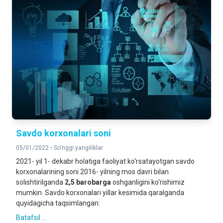
Savdo korxonalari soni
05/01/2022 •
So'nggi yangiliklar
2021- yil 1- dekabr holatiga faoliyat ko‘rsatayotgan savdo
korxonalarining soni 2016- yilning mos davri bilan
solishtirilganda
2,5 barobarga
oshganligini ko‘rishimiz
mumkin. Savdo korxonalari yillar kesimida qaralganda
quyidagicha taqsimlangan:
Batafsil ...