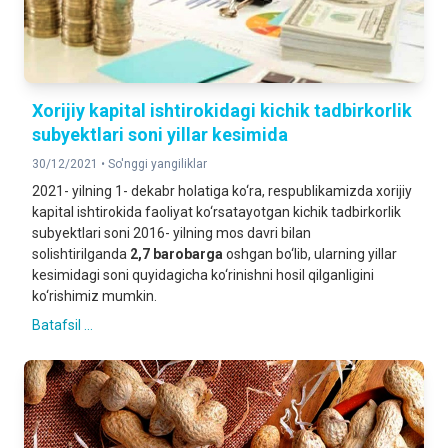
Xorijiy kapital ishtirokidagi kichik tadbirkorlik
subyektlari soni yillar kesimida
30/12/2021 •
So'nggi yangiliklar
2021- yilning 1- dekabr holatiga ko‘ra, respublikamizda xorijiy
kapital ishtirokida faoliyat ko‘rsatayotgan kichik tadbirkorlik
subyektlari soni 2016- yilning mos davri bilan
solishtirilganda
2,7 barobarga
oshgan bo‘lib, ularning yillar
kesimidagi soni quyidagicha ko‘rinishni hosil qilganligini
ko‘rishimiz mumkin.
Batafsil ...