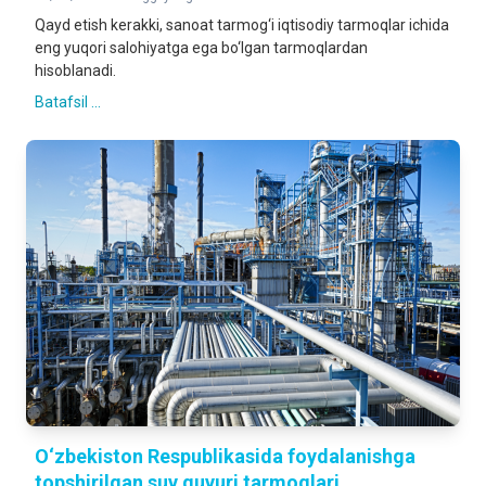
Qayd etish kerakki, sanoat tarmog‘i iqtisodiy tarmoqlar ichida
eng yuqori salohiyatga ega bo‘lgan tarmoqlardan
hisoblanadi.
Batafsil ...
O‘zbekiston Respublikasida foydalanishga
topshirilgan suv quvuri tarmoqlari