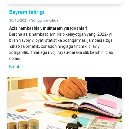
Bayram tabrigi
30/12/2021 •
So'nggi yangiliklar
Aziz hamkasblar, muhtaram yurtdoshlar!
Barcha aziz hamkasblarni kirib kelayotgan yangi 2022- yil
bilan Navoiy viloyati statistika boshqarmasi jamoasi sizga
sihat-salomatlik, xonadoniningizga tinchlik, oilaviy
xotirjamlik, ishlarizga rivoj, fayzu-baraka olib kelishini tilab
qoladi.
Batafsil ...