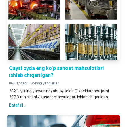
Qaysi oyda eng ko‘p sanoat mahsulotlari
ishlab chiqarilgan?
06/01/2022 •
So'nggi yangiliklar
2021- yilning yanvar-noyabr oylarida O‘zbekistonda jami
397,3 trln. so‘mlik sanoat mahsulotlari ishlab chiqarilgan.
Batafsil ...