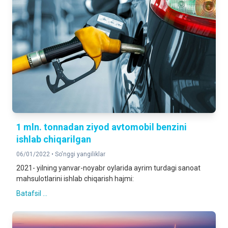
1 mln. tonnadan ziyod avtomobil benzini
ishlab chiqarilgan
06/01/2022 •
So'nggi yangiliklar
2021- yilning yanvar-noyabr oylarida ayrim turdagi sanoat
mahsulotlarini ishlab chiqarish hajmi:
Batafsil ...