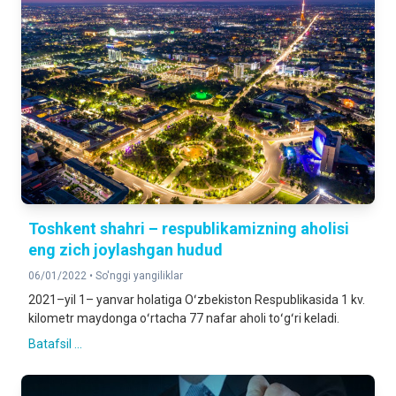
Toshkent shahri – respublikamizning aholisi
eng zich joylashgan hudud
06/01/2022 •
So'nggi yangiliklar
2021–yil 1– yanvar holatiga Oʻzbekiston Respublikasida 1 kv.
kilometr maydonga oʻrtacha 77 nafar aholi toʻgʻri keladi.
Batafsil ...