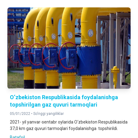
O‘zbekiston Respublikasida foydalanishga
topshirilgan gaz quvuri tarmoqlari
05/01/2022 •
So'nggi yangiliklar
2021- yil yanvar-sentabr oylarida O‘zbekiston Respublikasida
37,0 km gaz quvuri tarmoqlari foydalanishga topshirildi.
Batafsil ...