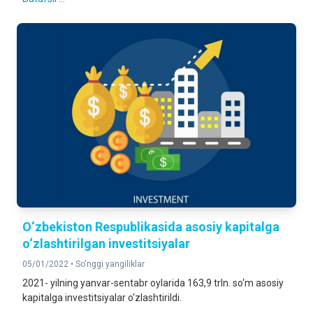
O‘zbekiston Respublikasida asosiy kapitalga
o‘zlashtirilgan investitsiyalar
05/01/2022 •
So'nggi yangiliklar
2021- yilning yanvar-sentabr oylarida 163,9 trln. so‘m asosiy
kapitalga investitsiyalar o‘zlashtirildi.