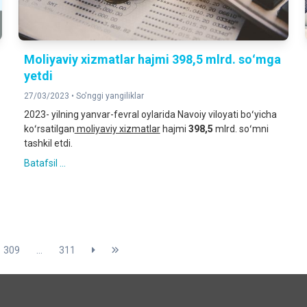
Moliyaviy xizmatlar hajmi 398,5 mlrd. soʻmga
yetdi
27/03/2023 •
So'nggi yangiliklar
2023- yilning yanvar-fevral oylarida Navoiy viloyati boʻyicha
koʻrsatilgan
moliyaviy xizmatlar
hajmi
398,5
mlrd. soʻmni
tashkil etdi.
Batafsil ...
309
...
311