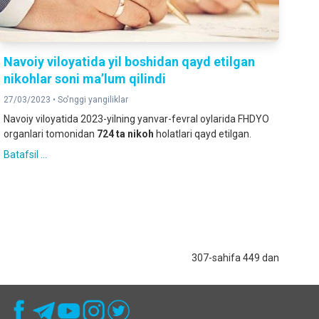
Navoiy viloyatida yil boshidan qayd etilgan
nikohlar soni maʼlum qilindi
27/03/2023 •
So'nggi yangiliklar
Navoiy viloyatida 2023-yilning yanvar-fevral oylarida FHDYO
organlari tomonidan
724
ta
nikoh
holatlari qayd etilgan.
Batafsil ...
307-sahifa 449 dan