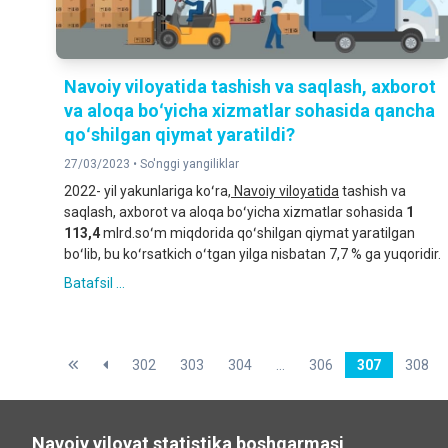
Navoiy viloyatida tashish va saqlash, axborot
va aloqa boʻyicha xizmatlar sohasida qancha
qoʻshilgan qiymat yaratildi?
27/03/2023 •
So'nggi yangiliklar
2022- yil yakunlariga koʻra,
Navoiy viloyatida
tashish va
saqlash, axborot va aloqa boʻyicha xizmatlar sohasida
1
113,4
mlrd.soʻm miqdorida qoʻshilgan qiymat yaratilgan
boʻlib, bu koʻrsatkich oʻtgan yilga nisbatan 7,7 % ga yuqoridir.
Batafsil ...
302
303
304
...
306
307
308
Navoiy viloyat statistika boshqarmasi