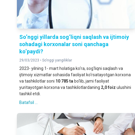
So‘nggi yillarda sog‘liqni saqlash va ijtimoiy
sohadagi korxonalar soni qanchaga
ko‘paydi?
29/03/2023 •
So'nggi yangiliklar
2023- yilning 1- mart holatiga ko‘ra, sog‘liqni saqlash va
ijtimoiy xizmatlar sohasida faoliyat ko‘rsatayotgan korxona
va tashkilotlar soni
10 785 ta
bo‘lib, jami faoliyat
yuritayotgan korxona va tashkilotlardaning
2,0
foiz
ulushini
tashkil etdi.
Batafsil ...