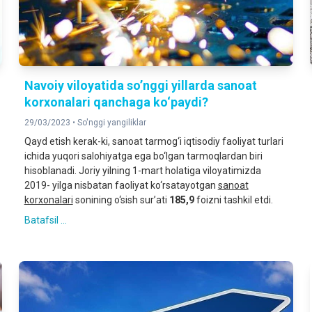
Navoiy viloyatida so’nggi yillarda sanoat
korxonalari qanchaga ko‘paydi?
29/03/2023 •
So'nggi yangiliklar
Qayd etish kerak-ki, sanoat tarmog‘i iqtisodiy faoliyat turlari
ichida yuqori salohiyatga ega bo‘lgan tarmoqlardan biri
hisoblanadi. Joriy yilning 1-mart holatiga viloyatimizda
2019- yilga nisbatan faoliyat ko‘rsatayotgan
sanoat
korxonalari
sonining o‘sish sur’ati
185,9
foizni tashkil etdi.
Batafsil ...