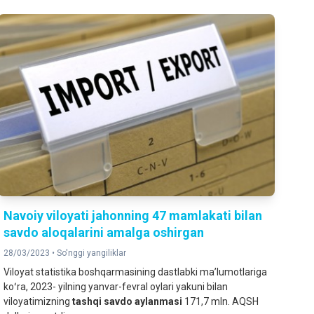
Navoiy viloyati jahonning 47 mamlakati bilan
savdo aloqalarini amalga oshirgan
28/03/2023 •
So'nggi yangiliklar
Viloyat statistika boshqarmasining dastlabki maʼlumotlariga
koʻra, 2023- yilning yanvar-fevral oylari yakuni bilan
viloyatimizning
tashqi savdo aylanmasi
171,7 mln. AQSH