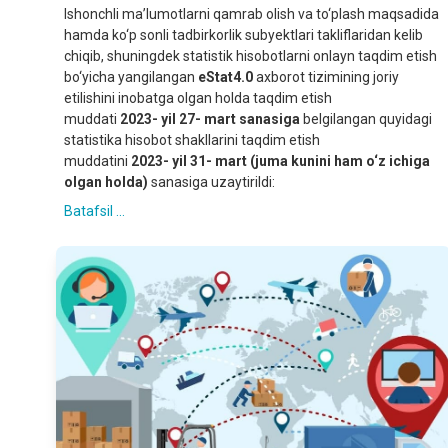
Ishonchli ma’lumotlarni qamrab olish va to‘plash maqsadida
hamda ko‘p sonli tadbirkorlik subyektlari takliflaridan kelib
chiqib, shuningdek statistik hisobotlarni onlayn taqdim etish
bo‘yicha yangilangan
eStat4.0
axborot tizimining joriy
etilishini inobatga olgan holda taqdim etish
muddati
202
3
- yil 2
7
- mart
sanasiga
belgilangan quyidagi
statistika hisobot shakllarini taqdim etish
muddatini
202
3
- yil 3
1
- mart (
juma
kunini ham o‘z ichiga
olgan holda)
sanasiga uzaytirildi:
Batafsil ...