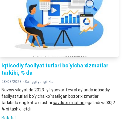
Iqtisodiy faoliyat turlari bo‘yicha xizmatlar
tarkibi, % da
28/03/2023 •
So'nggi yangiliklar
Navoiy viloyatida 2023- yil yanvar-fevral oylarida iqtisodiy
faoliyat turlari bo‘yicha ko‘rsatilgan bozor xizmatlari
tarkibida eng katta ulushni
savdo xizmatlari
egalladi va
30,7
%
ni tashkil etdi.
Batafsil ...