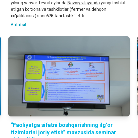
yilning yanvar-fevral oylarida
Navoiy viloyatida
yangi tashkil
etilgan korxona va tashkilotlar (fermer va dehqon
xo‘jaliklarisiz) soni
675
tani tashkil etdi.
Batafsil ...
“Faoliyatga sifatni boshqarishning ilg‘or
tizimlarini joriy etish” mavzusida seminar