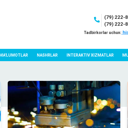
(79) 222-
(79) 222-
hi
Tadbirkorlar uchun:
 MA'LUMOTLAR
NASHRLAR
INTERAKTIV XIZMATLAR
MU