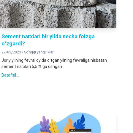
Sement narxlari bir yilda necha foizga
oʻzgardi?
29/03/2023 •
So'nggi yangiliklar
Joriy yilning fevral oyida oʻtgan yilning fevraliga nisbatan
sement narxlari 5,5 % ga oshgan.
Batafsil ...