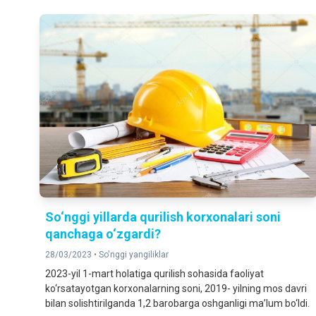
So‘nggi yillarda qurilish korxonalari soni
qanchaga o‘zgardi?
28/03/2023 •
So'nggi yangiliklar
2023-yil 1-mart holatiga qurilish sohasida faoliyat
ko‘rsatayotgan korxonalarning soni, 2019- yilning mos davri
bilan solishtirilganda 1,2 barobarga oshganligi ma’lum bo‘ldi.