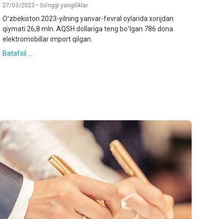
27/03/2023 •
So'nggi yangiliklar
Oʻzbekiston 2023-yilning yanvar-fevral oylarida xorijdan
qiymati 26,8 mln. AQSH dollariga teng boʻlgan 786 dona
elektromobillar import qilgan.
Batafsil ...