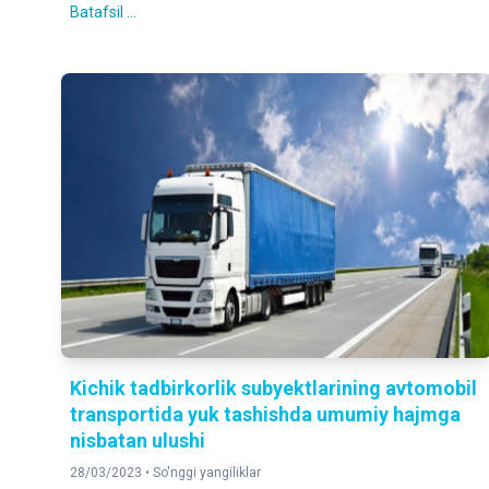
Batafsil ...
Kichik tadbirkorlik subyektlarining avtomobil
transportida yuk tashishda umumiy hajmga
nisbatan ulushi
28/03/2023 •
So'nggi yangiliklar