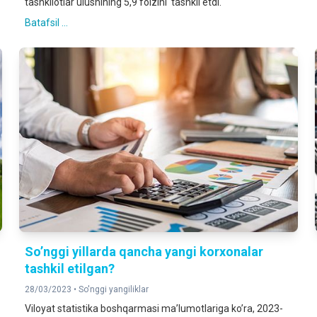
tashkilotlar ulushining 5,9 foizini tashkil etdi.
Batafsil ...
So’nggi yillarda qancha yangi korxonalar
tashkil etilgan?
28/03/2023 •
So'nggi yangiliklar
Viloyat statistika boshqarmasi ma’lumotlariga ko’ra, 2023-