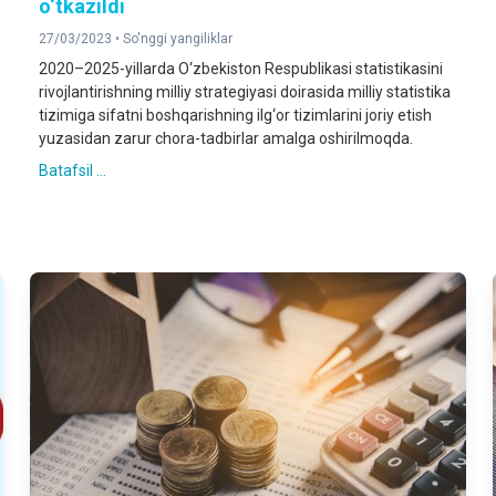
o‘tkazildi
27/03/2023 •
So'nggi yangiliklar
2020–2025-yillarda O‘zbekiston Respublikasi statistikasini
rivojlantirishning milliy strategiyasi doirasida milliy statistika
tizimiga sifatni boshqarishning ilg‘or tizimlarini joriy etish
yuzasidan zarur chora-tadbirlar amalga oshirilmoqda.
Batafsil ...