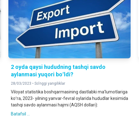
2 oyda qaysi hududning tashqi savdo
aylanmasi yuqori boʻldi?
28/03/2023 •
So'nggi yangiliklar
Viloyat statistika boshqarmasining dastlabki maʼlumotlariga
koʻra, 2023- yilning yanvar-fevral oylarida hududlar kesimida
tashqi savdo aylanmasi hajmi (AQSH dollari):
Batafsil ...