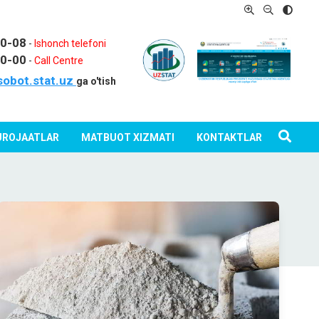
80-08
-
Ishonch telefoni
80-00
-
Call Centre
sobot.stat.uz
ga o'tish
ROJAATLAR
MATBUOT XIZMATI
KONTAKTLAR