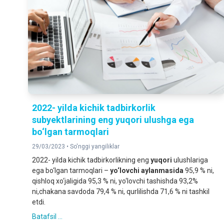
2022- yilda kichik tadbirkorlik
subyektlarining eng yuqori ulushga ega
bo‘lgan tarmoqlari
29/03/2023 •
So'nggi yangiliklar
2022- yilda kichik tadbirkorlikning eng
yuqori
ulushlariga
ega bo‘lgan tarmoqlari –
yo‘lovchi aylanmasida
95,9 % ni,
qishloq xo‘jaligida 95,3 % ni, yo‘lovchi tashishda 93,2%
ni,chakana savdoda 79,4 % ni, qurlilishda 71,6 % ni tashkil
etdi.
Batafsil ...