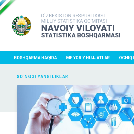
O`ZBEKISTON RESPUBLIKASI
MILLIY STATISTIKA QO‘MITASI
NAVOIY VILOYATI
STATISTIKA BOSHQARMASI
BOSHQARMA HAQIDA
ME'YORIY HUJJATLAR
OCHIQ
SO'NGGI YANGILIKLAR