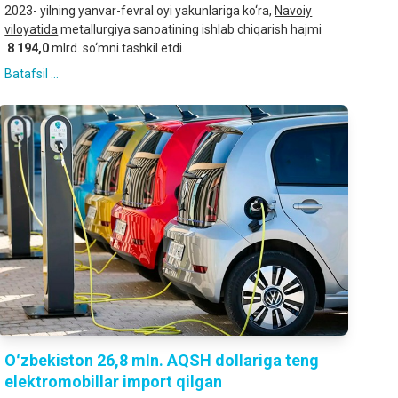
2023- yilning yanvar-fevral oyi yakunlariga ko‘ra,
Navoiy
viloyatida
metallurgiya sanoatining ishlab chiqarish hajmi
8 194,0
mlrd. so‘mni tashkil etdi.
Batafsil ...
Oʻzbekiston 26,8 mln. AQSH dollariga teng
elektromobillar import qilgan