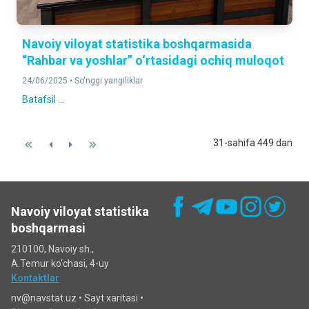
Navoiy viloyat statistika boshqarmasida
“Rahbar va yoshlar” o‘rtasidagi ochiq muloqot
24/06/2025 •
So'nggi yangiliklar
Batafsil ...
31-sahifa 449 dan
Navoiy viloyat statistika
boshqarmasi
210100, Navoiy sh.,
A.Temur ko‘chаsi, 4-uy
Kontaktlar
nv@navstat.uz •
Sayt xaritasi
•