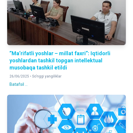
”Ma’rifatli yoshlar – millat faxri”: Iqtidorli
yoshlardan tashkil topgan intellektual
musobaqa tashkil etildi
26/06/2025 •
So'nggi yangiliklar
Batafsil ...