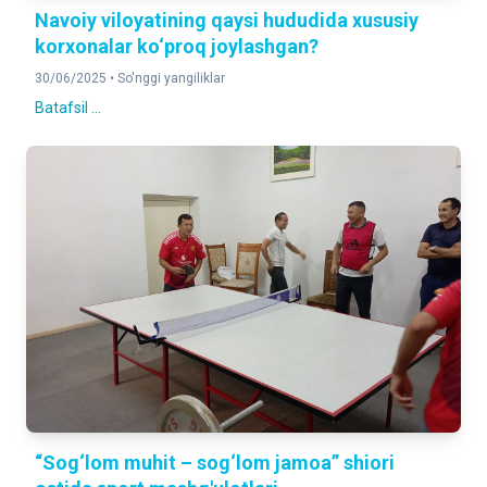
Navoiy viloyatining qaysi hududida xususiy
korxonalar ko‘proq joylashgan?
30/06/2025 •
So'nggi yangiliklar
Batafsil ...
“Sog‘lom muhit – sog‘lom jamoa” shiori