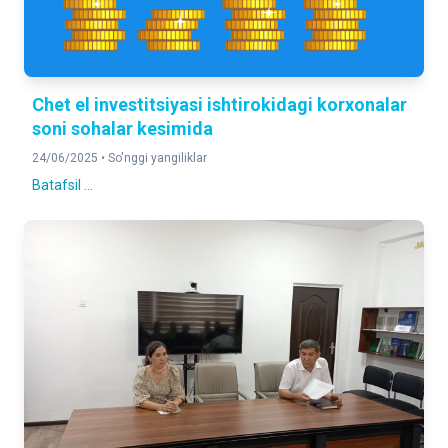
Chet el investitsiyasi ishtirokidagi korxonalar
soni sohalar kesimida
24/06/2025 •
So'nggi yangiliklar
Batafsil ...