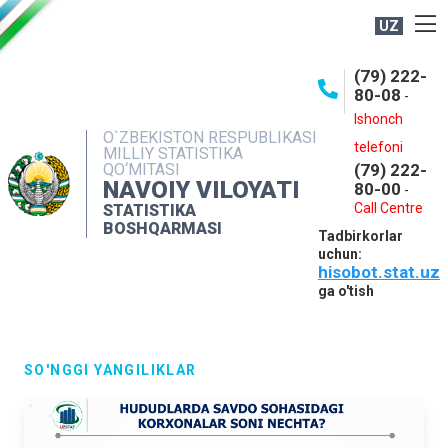
UZ
BOSHQARMA HAQIDA
(79) 222-
80-08
-
ME'YORIY HUJJATLAR
Ishonch
OCHIQ MA'LUMOTLAR
O`ZBEKISTON RESPUBLIKASI
telefoni
MILLIY STATISTIKA
QO‘MITASI
(79) 222-
NASHRLAR
NAVOIY VILOYATI
80-00
-
INTERAKTIV XIZMATLAR
Call Centre
STATISTIKA
BOSHQARMASI
Tadbirkorlar
MUROJAATLAR
uchun:
hisobot.stat.uz
MATBUOT XIZMATI
ga o'tish
KONTAKTLAR
SO'NGGI YANGILIKLAR