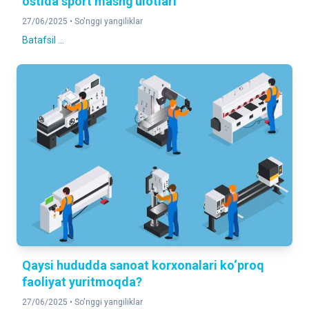
ostida sport mashg'ulotlari
27/06/2025 •
So'nggi yangiliklar
Batafsil ...
Qaysi hududda sanoat korxonalari ko‘proq
faoliyat yuritmoqda?
27/06/2025 •
So'nggi yangiliklar