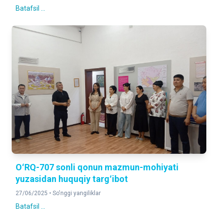
Batafsil ...
OʻRQ-707 sonli qonun mazmun-mohiyati
yuzasidan huquqiy targʻibot
27/06/2025 •
So'nggi yangiliklar
Batafsil ...