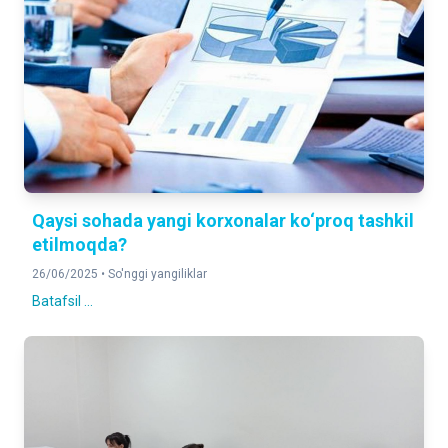
Qaysi sohada yangi korxonalar ko‘proq tashkil
etilmoqda?
26/06/2025 •
So'nggi yangiliklar
Batafsil ...