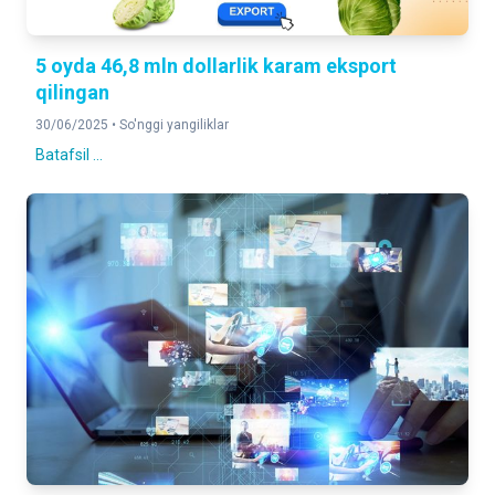
5 oyda 46,8 mln dollarlik karam eksport
qilingan
30/06/2025 •
So'nggi yangiliklar
Batafsil ...