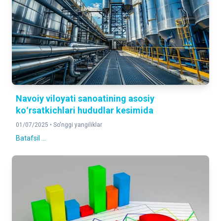
Navoiy viloyati sanoatining asosiy
koʻrsatkichlari hududlar kesimida
01/07/2025 •
So'nggi yangiliklar
Batafsil ...