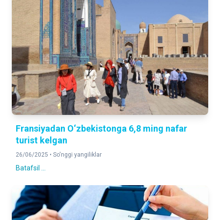
Fransiyadan O‘zbekistonga 6,8 ming nafar
turist kelgan
26/06/2025 •
So'nggi yangiliklar
Batafsil ...