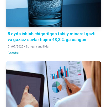
5 oyda ishlab chiqarilgan tabiiy mineral gazli
va gazsiz suvlar hajmi 48,3 % ga oshgan
01/07/2025 •
So'nggi yangiliklar
Batafsil ...