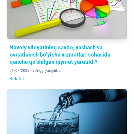
Navoiy viloyatining savdo, yashash va
ovqatlanish bo‘yicha xizmatlari sohasida
qancha qo‘shilgan qiymat yaratildi?
01/07/2025 •
So'nggi yangiliklar
Batafsil ...