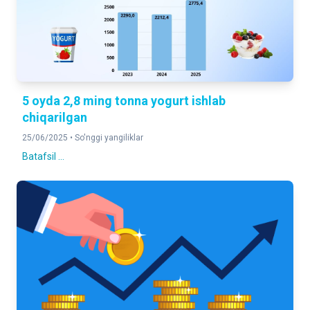
5 oyda 2,8 ming tonna yogurt ishlab
chiqarilgan
25/06/2025 •
So'nggi yangiliklar
Batafsil ...