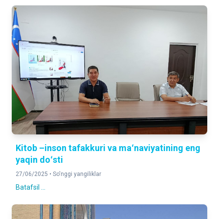
Kitob –inson tafakkuri va maʻnaviyatining eng
yaqin doʻsti
27/06/2025 •
So'nggi yangiliklar
Batafsil ...