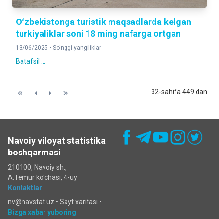
Oʻzbekistonga turistik maqsadlarda kelgan
turkiyaliklar soni 18 ming nafarga ortgan
13/06/2025 •
So'nggi yangiliklar
Batafsil ...
32-sahifa 449 dan
Navoiy viloyat statistika
boshqarmasi
210100, Navoiy sh.,
A.Temur ko‘chаsi, 4-uy
Kontaktlar
nv@navstat.uz •
Sayt xaritasi
•
Bizga xabar yuboring