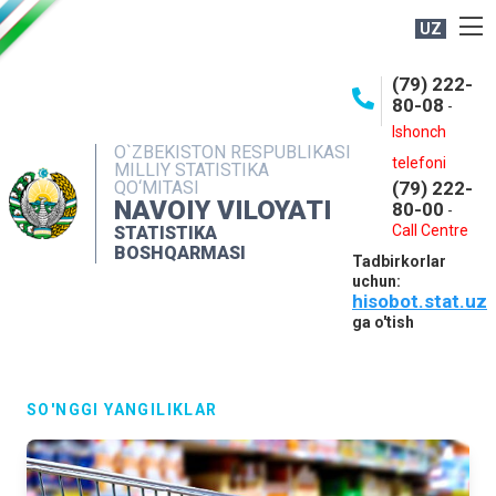
UZ
BOSHQARMA HAQIDA
(79) 222-
80-08
-
ME'YORIY HUJJATLAR
Ishonch
OCHIQ MA'LUMOTLAR
O`ZBEKISTON RESPUBLIKASI
telefoni
MILLIY STATISTIKA
QO‘MITASI
(79) 222-
NASHRLAR
NAVOIY VILOYATI
80-00
-
INTERAKTIV XIZMATLAR
Call Centre
STATISTIKA
BOSHQARMASI
Tadbirkorlar
MUROJAATLAR
uchun:
hisobot.stat.uz
MATBUOT XIZMATI
ga o'tish
KONTAKTLAR
SO'NGGI YANGILIKLAR