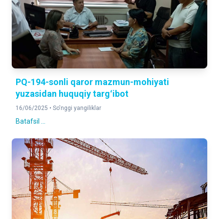
PQ-194-sonli qaror mazmun-mohiyati
yuzasidan huquqiy targʻibot
16/06/2025 •
So'nggi yangiliklar
Batafsil ...