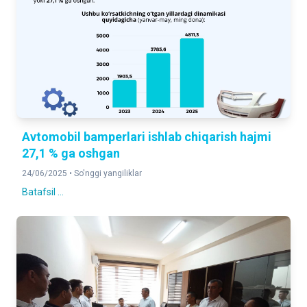
Avtomobil bamperlari ishlab chiqarish hajmi
27,1 % ga oshgan
24/06/2025 •
So'nggi yangiliklar
Batafsil ...