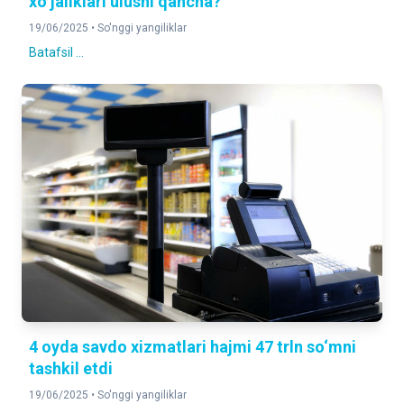
xo‘jaliklari ulushi qancha?
19/06/2025 •
So'nggi yangiliklar
Batafsil ...
4 oyda savdo xizmatlari hajmi 47 trln so‘mni
tashkil etdi
19/06/2025 •
So'nggi yangiliklar