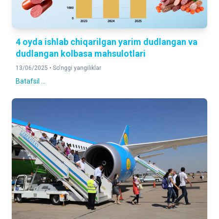
4 oyda ishlab chiqarilgan yarim dudlangan va
dudlangan kolbasa mahsulotlari
13/06/2025 •
So'nggi yangiliklar
Batafsil ...