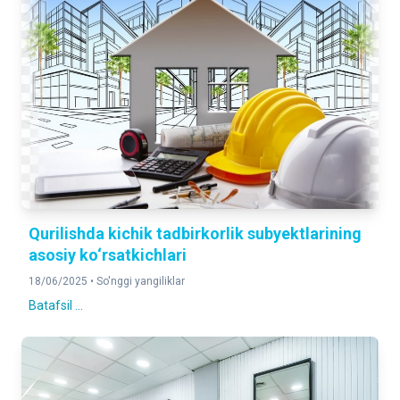
Qurilishda kichik tadbirkorlik subyektlarining
asosiy ko‘rsatkichlari
18/06/2025 •
So'nggi yangiliklar
Batafsil ...