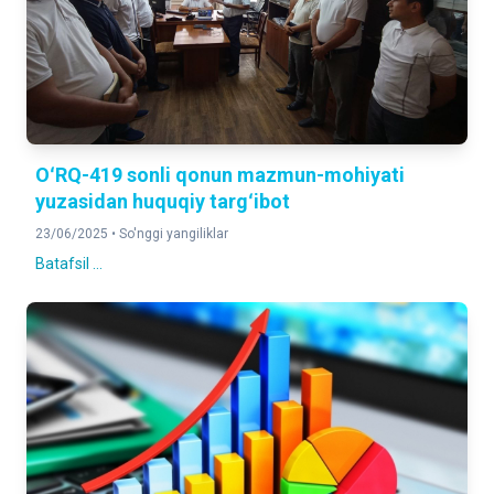
OʻRQ-419 sonli qonun mazmun-mohiyati
yuzasidan huquqiy targʻibot
23/06/2025 •
So'nggi yangiliklar
Batafsil ...