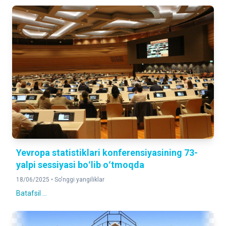
Yevropa statistiklari konferensiyasining 73-
yalpi sessiyasi boʻlib oʻtmoqda
18/06/2025 •
So'nggi yangiliklar
Batafsil ...