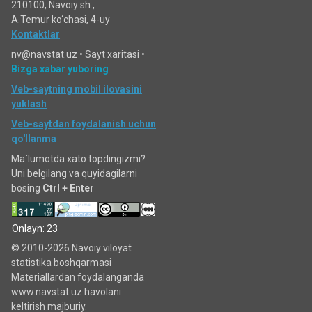
210100, Navoiy sh.,
A.Temur ko‘chаsi, 4-uy
Kontaktlar
nv@navstat.uz •
Sayt xaritasi
•
Bizga xabar yuboring
Veb-saytning mobil ilovasini
yuklash
Veb-saytdan foydalanish uchun
qo'llanma
Ma`lumotda xato topdingizmi?
Uni belgilang va quyidagilarni
bosing
Ctrl + Enter
Onlayn: 23
© 2010-2026 Navoiy viloyat
statistika boshqarmasi
Materiallardan foydalanganda
www.navstat.uz havolani
keltirish majburiy.