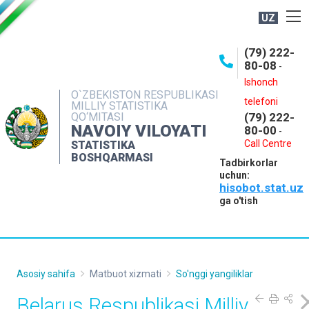
UZ
BOSHQARMA HAQIDA
(79) 222-
80-08
-
ME'YORIY HUJJATLAR
Ishonch
OCHIQ MA'LUMOTLAR
O`ZBEKISTON RESPUBLIKASI
telefoni
MILLIY STATISTIKA
QO‘MITASI
(79) 222-
NASHRLAR
NAVOIY VILOYATI
80-00
-
INTERAKTIV XIZMATLAR
Call Centre
STATISTIKA
BOSHQARMASI
Tadbirkorlar
MUROJAATLAR
uchun:
hisobot.stat.uz
MATBUOT XIZMATI
ga o'tish
KONTAKTLAR
Asosiy sahifa
Matbuot xizmati
So'nggi yangiliklar
Belarus Respublikasi Milliy