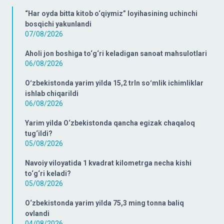
“Har oyda bitta kitob o‘qiymiz” loyihasining uchinchi
bosqichi yakunlandi
07/08/2026
Aholi jon boshiga to‘g‘ri keladigan sanoat mahsulotlari
06/08/2026
Oʻzbekistonda yarim yilda 15,2 trln soʻmlik ichimliklar
ishlab chiqarildi
06/08/2026
Yarim yilda O‘zbekistonda qancha egizak chaqaloq
tug‘ildi?
05/08/2026
Navoiy viloyatida 1 kvadrat kilometrga necha kishi
to‘g‘ri keladi?
05/08/2026
O‘zbekistonda yarim yilda 75,3 ming tonna baliq
ovlandi
04/08/2026