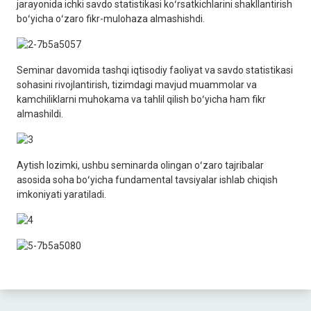
jarayonida ichki savdo statistikasi koʻrsatkichlarini shakllantirish
boʻyicha oʻzaro fikr-mulohaza almashishdi.
Seminar davomida tashqi iqtisodiy faoliyat va savdo statistikasi
sohasini rivojlantirish, tizimdagi mavjud muammolar va
kamchiliklarni muhokama va tahlil qilish boʻyicha ham fikr
almashildi.
Aytish lozimki, ushbu seminarda olingan oʻzaro tajribalar
asosida soha boʻyicha fundamental tavsiyalar ishlab chiqish
imkoniyati yaratiladi.