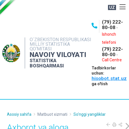
UZ
BOSHQARMA HAQIDA
(79) 222-
80-08
-
ME'YORIY HUJJATLAR
Ishonch
OCHIQ MA'LUMOTLAR
O`ZBEKISTON RESPUBLIKASI
telefoni
MILLIY STATISTIKA
QO‘MITASI
(79) 222-
NASHRLAR
NAVOIY VILOYATI
80-00
-
INTERAKTIV XIZMATLAR
Call Centre
STATISTIKA
BOSHQARMASI
Tadbirkorlar
MUROJAATLAR
uchun:
hisobot.stat.uz
MATBUOT XIZMATI
ga o'tish
KONTAKTLAR
Asosiy sahifa
Matbuot xizmati
So'nggi yangiliklar
Axborot va aloqa