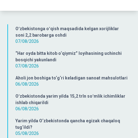
Oʻzbekistonga oʻqish maqsadida kelgan xorijliklar
soni 2,2 barobarga oshdi
07/08/2026
“Har oyda bitta kitob o‘qiymiz” loyihasining uchinchi
bosqichi yakunlandi
07/08/2026
Aholi jon boshiga to‘g‘ri keladigan sanoat mahsulotlari
06/08/2026
Oʻzbekistonda yarim yilda 15,2 trln soʻmlik ichimliklar
ishlab chiqarildi
06/08/2026
Yarim yilda O‘zbekistonda qancha egizak chaqaloq
tug‘ildi?
05/08/2026