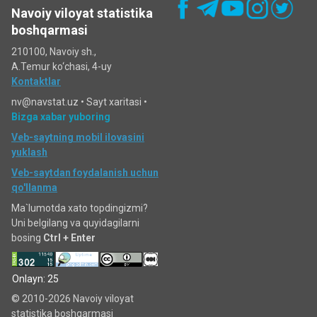
Navoiy viloyat statistika
boshqarmasi
210100, Navoiy sh.,
A.Temur ko‘chаsi, 4-uy
Kontaktlar
nv@navstat.uz •
Sayt xaritasi
•
Bizga xabar yuboring
Veb-saytning mobil ilovasini
yuklash
Veb-saytdan foydalanish uchun
qo'llanma
Ma`lumotda xato topdingizmi?
Uni belgilang va quyidagilarni
bosing
Ctrl + Enter
Onlayn: 25
© 2010-2026 Navoiy viloyat
statistika boshqarmasi