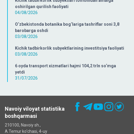
Kichik tadbirkorlik subyektlari tomonidan amalga
oshirilgan qurilish faoliyati
04/08/2026
O‘zbekistonda botanika bog‘lariga tashriflar soni 3,8
barobarga oshdi
03/08/2026
Kichik tadbirkorlik subyektlarining investitsiya faoliyati
03/08/2026
6 oyda transport xizmatlari hajmi 104,2 trln so‘mga
yetdi
31/07/2026
Navoiy viloyat statistika
boshqarmasi
210100, Navoiy sh.,
A.Temur ko‘chаsi, 4-uy