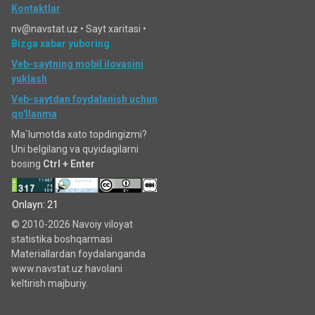
Kontaktlar
nv@navstat.uz •
Sayt xaritasi
•
Bizga xabar yuboring
Veb-saytning mobil ilovasini
yuklash
Veb-saytdan foydalanish uchun
qo'llanma
Ma`lumotda xato topdingizmi?
Uni belgilang va quyidagilarni
bosing
Ctrl + Enter
Onlayn: 21
© 2010-2026 Navoiy viloyat
statistika boshqarmasi
Materiallardan foydalanganda
www.navstat.uz havolani
keltirish majburiy.