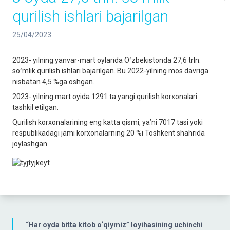
qurilish ishlari bajarilgan
25/04/2023
2023- yilning yanvar-mart oylarida Oʻzbekistonda 27,6 trln.
soʻmlik qurilish ishlari bajarilgan. Bu 2022-yilning mos davriga
nisbatan 4,5 %ga oshgan.
2023- yilning mart oyida 1291 ta yangi qurilish korxonalari
tashkil etilgan.
Qurilish korxonalarining eng katta qismi, yaʼni 7017 tasi yoki
respublikadagi jami korxonalarning 20 %i Toshkent shahrida
joylashgan.
“Har oyda bitta kitob o‘qiymiz” loyihasining uchinchi