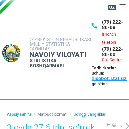
UZ
BOSHQARMA HAQIDA
(79) 222-
80-08
-
ME'YORIY HUJJATLAR
Ishonch
OCHIQ MA'LUMOTLAR
O`ZBEKISTON RESPUBLIKASI
telefoni
MILLIY STATISTIKA
QO‘MITASI
(79) 222-
NASHRLAR
NAVOIY VILOYATI
80-00
-
INTERAKTIV XIZMATLAR
Call Centre
STATISTIKA
BOSHQARMASI
Tadbirkorlar
MUROJAATLAR
uchun:
hisobot.stat.uz
MATBUOT XIZMATI
ga o'tish
KONTAKTLAR
Asosiy sahifa
Matbuot xizmati
So'nggi yangiliklar
3 oyda 27,6 trln. soʻmlik