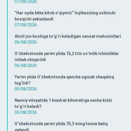
07/08/2026
“Har oyda bitta kitob o‘qiymiz” loyihasining uchinchi
bosqichi yakunlandi
07/08/2026
Aholi jon boshiga to‘g‘ri keladigan sanoat mahsulotlari
06/08/2026
Oʻzbekistonda yarim yilda 15,2 trln soʻmlik ichimliklar
ishlab chiqarildi
06/08/2026
Yarim yilda O‘zbekistonda qancha egizak chaqaloq
tug‘ildi?
05/08/2026
Navoiy viloyatida 1 kvadrat kilometrga necha kishi
to‘g‘ri keladi?
05/08/2026
O‘zbekistonda yarim yilda 75,3 ming tonna baliq
ovlandi