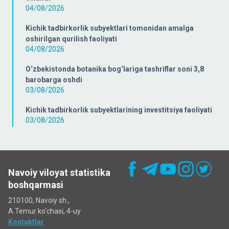
04/08/2026
Kichik tadbirkorlik subyektlari tomonidan amalga
oshirilgan qurilish faoliyati
04/08/2026
O‘zbekistonda botanika bog‘lariga tashriflar soni 3,8
barobarga oshdi
03/08/2026
Kichik tadbirkorlik subyektlarining investitsiya faoliyati
03/08/2026
Navoiy viloyat statistika
boshqarmasi
210100, Navoiy sh.,
A.Temur ko‘chаsi, 4-uy
Kontaktlar