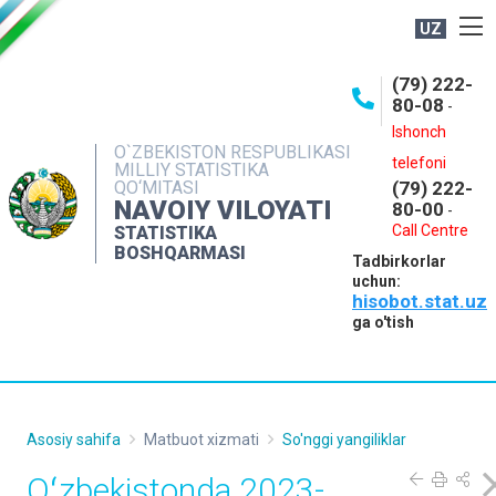
UZ
BOSHQARMA HAQIDA
(79) 222-
80-08
-
ME'YORIY HUJJATLAR
Ishonch
OCHIQ MA'LUMOTLAR
O`ZBEKISTON RESPUBLIKASI
telefoni
MILLIY STATISTIKA
QO‘MITASI
(79) 222-
NASHRLAR
NAVOIY VILOYATI
80-00
-
INTERAKTIV XIZMATLAR
Call Centre
STATISTIKA
BOSHQARMASI
Tadbirkorlar
MUROJAATLAR
uchun:
hisobot.stat.uz
MATBUOT XIZMATI
ga o'tish
KONTAKTLAR
Asosiy sahifa
Matbuot xizmati
So'nggi yangiliklar
Oʻzbekistonda 2023-