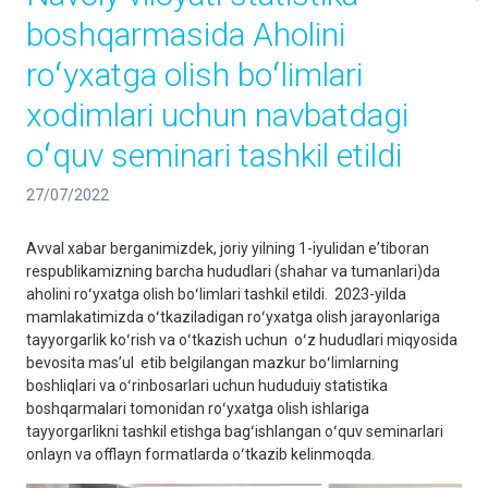
boshqarmasida Aholini
roʻyxatga olish boʻlimlari
xodimlari uchun navbatdagi
oʻquv seminari tashkil etildi
27/07/2022
Avval xabar berganimizdek, joriy yilning 1-iyulidan eʼtiboran
respublikamizning barcha hududlari (shahar va tumanlari)da
aholini roʻyxatga olish boʻlimlari tashkil etildi. 2023-yilda
mamlakatimizda oʻtkaziladigan roʻyxatga olish jarayonlariga
tayyorgarlik koʻrish va oʻtkazish uchun oʻz hududlari miqyosida
bevosita masʼul etib belgilangan mazkur boʻlimlarning
boshliqlari va oʻrinbosarlari uchun hududuiy statistika
boshqarmalari tomonidan roʻyxatga olish ishlariga
tayyorgarlikni tashkil etishga bagʻishlangan oʻquv seminarlari
onlayn va offlayn formatlarda oʻtkazib kelinmoqda.