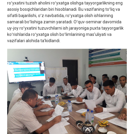
roʻyxatini tuzish aholini roʻyxatga olishga tayyorgarlikning eng
asosiy bosqichlaridan biri hisoblanadi. Bu vazifaning toʻliq va
sifatli bajarilishi, oʻz navbatida, roʻyxatga olish ishlarining
samarali boʻlishiga zamin yaratadi. Oʻquv-seminar davomida
uy-joy roʻyxatini tuzuvchilarni ish jarayoniga puxta tayyorgarlik
koʻrishlarida roʻyxatga olish boʻlimlarining masʼuliyati va
vazifalari alohida taʼkidlandi.