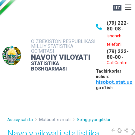
UZ
BOSHQARMA HAQIDA
(79) 222-
80-08
-
ME'YORIY HUJJATLAR
Ishonch
OCHIQ MA'LUMOTLAR
O`ZBEKISTON RESPUBLIKASI
telefoni
MILLIY STATISTIKA
QO‘MITASI
(79) 222-
NASHRLAR
NAVOIY VILOYATI
80-00
-
INTERAKTIV XIZMATLAR
Call Centre
STATISTIKA
BOSHQARMASI
Tadbirkorlar
MUROJAATLAR
uchun:
hisobot.stat.uz
MATBUOT XIZMATI
ga o'tish
KONTAKTLAR
Asosiy sahifa
Matbuot xizmati
So'nggi yangiliklar
Navoiy viloyati statistika