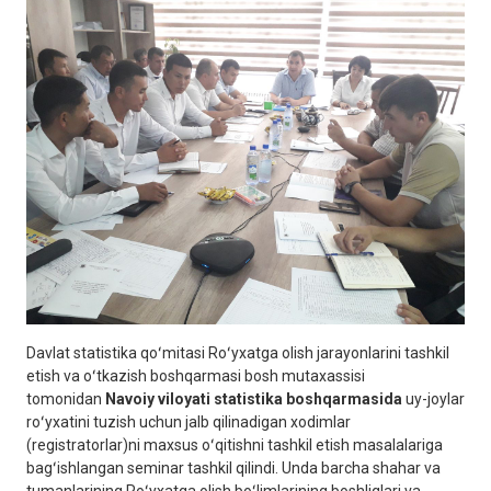
Davlat statistika qoʻmitasi Roʻyxatga olish jarayonlarini tashkil
etish va oʻtkazish boshqarmasi bosh mutaxassisi
tomonidan
Navoiy
viloyati statistika boshqarmasida
uy-joylar
roʻyxatini tuzish uchun jalb qilinadigan xodimlar
(registratorlar)ni maxsus oʻqitishni tashkil etish masalalariga
bagʻishlangan seminar tashkil qilindi. Unda barcha shahar va