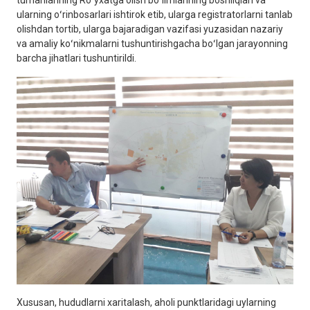
tumanlarining Roʻyxatga olish boʻlimlarining boshliqlari va
ularning oʻrinbosarlari ishtirok etib, ularga registratorlarni tanlab
olishdan tortib, ularga bajaradigan vazifasi yuzasidan nazariy
va amaliy koʻnikmalarni tushuntirishgacha boʻlgan jarayonning
barcha jihatlari tushuntirildi.
Xususan, hududlarni xaritalash, aholi punktlaridagi uylarning