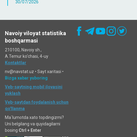
30/07/2026
Navoiy viloyat statistika
boshqarmasi
210100, Navoiy sh.,
A.Temur ko‘chаsi, 4-uy
Kontaktlar
nv@navstat.uz •
Sayt xaritasi
•
Bizga xabar yuboring
Veb-saytning mobil ilovasini
yuklash
Veb-saytdan foydalanish uchun
qo'llanma
Ma`lumotda xato topdingizmi?
Uni belgilang va quyidagilarni
bosing
Ctrl + Enter