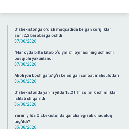
Oʻzbekistonga oʻqish maqsadida kelgan xorijliklar
soni 2,2 barobarga oshdi
07/08/2026
“Har oyda bitta kitob o‘qiymiz” loyihasining uchinchi
bosqichi yakunlandi
07/08/2026
Aholi jon boshiga to‘g‘ri keladigan sanoat mahsulotlari
06/08/2026
Oʻzbekistonda yarim yilda 15,2 trln soʻmlik ichimliklar
ishlab chiqarildi
06/08/2026
Yarim yilda O‘zbekistonda qancha egizak chaqaloq
tug‘ildi?
05/08/2026