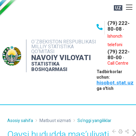
UZ
BOSHQARMA HAQIDA
(79) 222-
80-08
-
ME'YORIY HUJJATLAR
Ishonch
OCHIQ MA'LUMOTLAR
O`ZBEKISTON RESPUBLIKASI
telefoni
MILLIY STATISTIKA
QO‘MITASI
(79) 222-
NASHRLAR
NAVOIY VILOYATI
80-00
-
INTERAKTIV XIZMATLAR
Call Centre
STATISTIKA
BOSHQARMASI
Tadbirkorlar
MUROJAATLAR
uchun:
hisobot.stat.uz
MATBUOT XIZMATI
ga o'tish
KONTAKTLAR
Asosiy sahifa
Matbuot xizmati
So'nggi yangiliklar
Qaysi hududda mas’uliyati