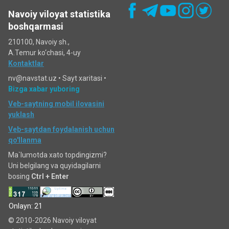
Navoiy viloyat statistika
boshqarmasi
210100, Navoiy sh.,
A.Temur ko‘chаsi, 4-uy
Kontaktlar
nv@navstat.uz •
Sayt xaritasi
•
Bizga xabar yuboring
Veb-saytning mobil ilovasini
yuklash
Veb-saytdan foydalanish uchun
qo'llanma
Ma`lumotda xato topdingizmi?
Uni belgilang va quyidagilarni
bosing
Ctrl + Enter
Onlayn: 21
© 2010-2026 Navoiy viloyat