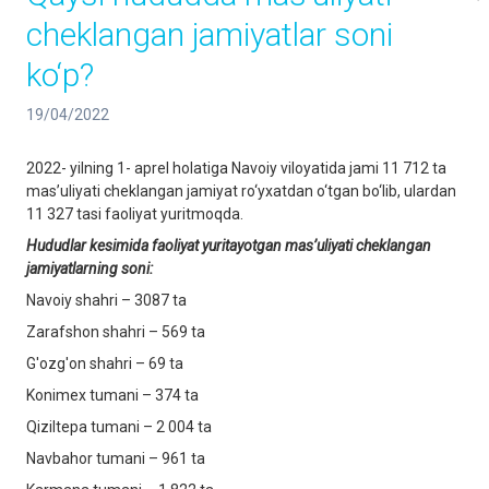
cheklangan jamiyatlar soni
ko‘p?
19/04/2022
2022- yilning 1- aprel holatiga Navoiy viloyatida jami 11 712 ta
mas’uliyati cheklangan jamiyat ro‘yxatdan o‘tgan bo‘lib, ulardan
11 327 tasi faoliyat yuritmoqda.
Hududlar kesimida faoliyat yuritayotgan mas’uliyati cheklangan
jamiyatlarning soni:
Navoiy shahri – 3087 ta
Zarafshon shahri – 569 ta
G'ozg'on shahri – 69 ta
Konimex tumani – 374 ta
Qiziltepa tumani – 2 004 ta
Navbahor tumani – 961 ta