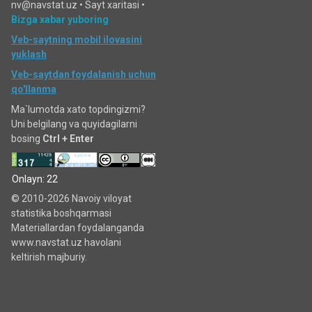
nv@navstat.uz •
Sayt xaritasi
•
Bizga xabar yuboring
Veb-saytning mobil ilovasini
yuklash
Veb-saytdan foydalanish uchun
qo'llanma
Ma`lumotda xato topdingizmi?
Uni belgilang va quyidagilarni
bosing
Ctrl + Enter
Onlayn: 22
© 2010-2026 Navoiy viloyat
statistika boshqarmasi
Materiallardan foydalanganda
www.navstat.uz havolani
keltirish majburiy.