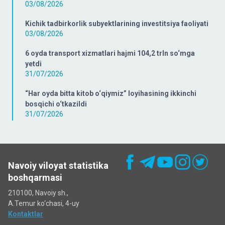
03/08/2026
Kichik tadbirkorlik subyektlarining investitsiya faoliyati
03/08/2026
6 oyda transport xizmatlari hajmi 104,2 trln so‘mga
yetdi
31/07/2026
“Har oyda bitta kitob o‘qiymiz” loyihasining ikkinchi
bosqichi o‘tkazildi
31/07/2026
Navoiy viloyat statistika
boshqarmasi
210100, Navoiy sh.,
A.Temur ko‘chаsi, 4-uy
Kontaktlar