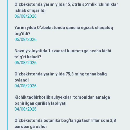
Oʻzbekistonda yarim yilda 15,2 trln soʻmlik ichimliklar
ishlab chiqarildi
06/08/2026
Yarim yilda O‘zbekistonda qancha egizak chaqaloq
tug‘ildi?
05/08/2026
Navoiy viloyatida 1 kvadrat kilometrga necha kishi
to‘g‘ri keladi?
05/08/2026
O‘zbekistonda yarim yilda 75,3 ming tonna baliq
ovlandi
04/08/2026
Kichik tadbirkorlik subyektlari tomonidan amalga
oshirilgan qurilish faoliyati
04/08/2026
O‘zbekistonda botanika bog‘lariga tashriflar soni 3,8
barobarga oshdi