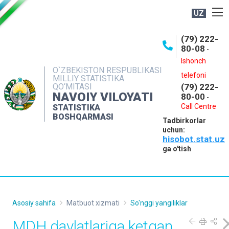
UZ
BOSHQARMA HAQIDA
(79) 222-
80-08
-
ME'YORIY HUJJATLAR
Ishonch
OCHIQ MA'LUMOTLAR
O`ZBEKISTON RESPUBLIKASI
telefoni
MILLIY STATISTIKA
QO‘MITASI
(79) 222-
NASHRLAR
NAVOIY VILOYATI
80-00
-
INTERAKTIV XIZMATLAR
Call Centre
STATISTIKA
BOSHQARMASI
Tadbirkorlar
MUROJAATLAR
uchun:
hisobot.stat.uz
MATBUOT XIZMATI
ga o'tish
KONTAKTLAR
Asosiy sahifa
Matbuot xizmati
So'nggi yangiliklar
MDH davlatlariga ketgan