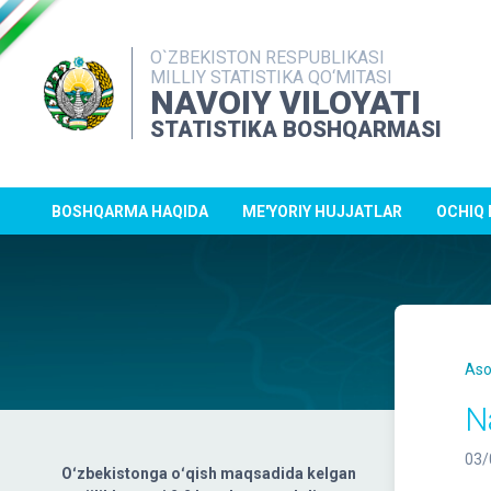
O`ZBEKISTON RESPUBLIKASI
MILLIY STATISTIKA QO‘MITASI
NAVOIY VILOYATI
STATISTIKA BOSHQARMASI
BOSHQARMA HAQIDA
ME'YORIY HUJJATLAR
OCHIQ
Aso
N
03/
Oʻzbekistonga oʻqish maqsadida kelgan