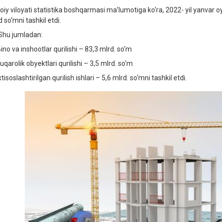
oiy viloyati statistika boshqarmasi ma’lumotiga ko‘ra, 2022- yil yanvar oy
 so‘mni tashkil etdi.
hu jumladan:
no va inshootlar qurilishi – 83,3 mlrd. so‘m
qarolik obyektlari qurilishi – 3,5 mlrd. so‘m
isoslashtirilgan qurilish ishlari – 5,6 mlrd. so‘mni tashkil etdi.