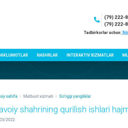
(79) 222-
(79) 222-
hi
Tadbirkorlar uchun:
 MA'LUMOTLAR
NASHRLAR
INTERAKTIV XIZMATLAR
MU
siy sahifa
Matbuot xizmati
So'nggi yangiliklar
avoiy shahrining qurilish ishlari haj
03/2022