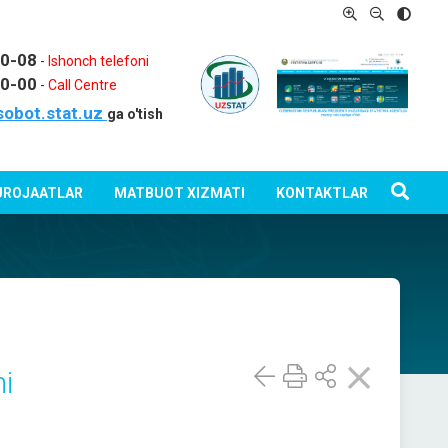
80-08
-
Ishonch telefoni
80-00
-
Call Centre
sobot.stat.uz
ga o'tish
ROJAATLAR
MATBUOT XIZMATI
KONTAKTLAR
mi