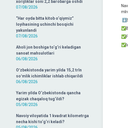
xorijliklar soni 2,2 barobarga oshdi
Nav
07/08/2026
mlrd
“Har oyda bitta kitob o‘qiymiz”
⬇️S
loyihasining uchinchi bosqichi
✅Bi
yakunlandi
07/08/2026
✅Fu
✅Ixt
Aholi jon boshiga to‘g‘ri keladigan
sanoat mahsulotlari
06/08/2026
Oʻzbekistonda yarim yilda 15,2 trln
soʻmlik ichimliklar ishlab chiqarildi
06/08/2026
Yarim yilda O‘zbekistonda qancha
egizak chaqaloq tug‘ildi?
05/08/2026
Navoiy viloyatida 1 kvadrat kilometrga
necha kishi to‘g‘ri keladi?
05/08/2026