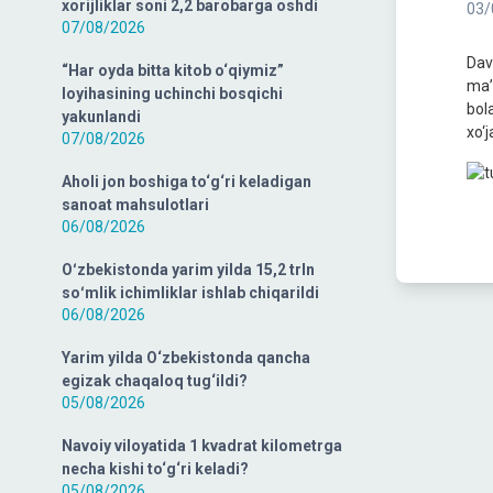
xorijliklar soni 2,2 barobarga oshdi
03/
07/08/2026
Dav
“Har oyda bitta kitob o‘qiymiz”
ma’
loyihasining uchinchi bosqichi
bola
yakunlandi
xo‘
07/08/2026
Aholi jon boshiga to‘g‘ri keladigan
sanoat mahsulotlari
06/08/2026
Oʻzbekistonda yarim yilda 15,2 trln
soʻmlik ichimliklar ishlab chiqarildi
06/08/2026
Yarim yilda O‘zbekistonda qancha
egizak chaqaloq tug‘ildi?
05/08/2026
Navoiy viloyatida 1 kvadrat kilometrga
necha kishi to‘g‘ri keladi?
05/08/2026