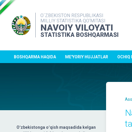
O`ZBEKISTON RESPUBLIKASI
MILLIY STATISTIKA QO‘MITASI
NAVOIY VILOYATI
STATISTIKA BOSHQARMASI
BOSHQARMA HAQIDA
ME'YORIY HUJJATLAR
OCHIQ
Aso
Na
ta
Oʻzbekistonga oʻqish maqsadida kelgan