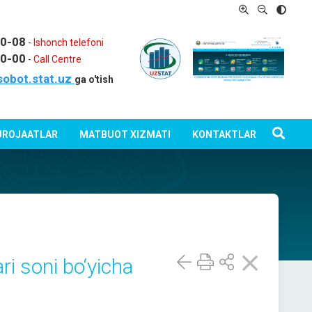
80-08
-
Ishonch telefoni
80-00
-
Call Centre
sobot.stat.uz
ga o'tish
ROJAATLAR
MATBUOT XIZMATI
KONTAKTLAR
ari soni bo‘yicha