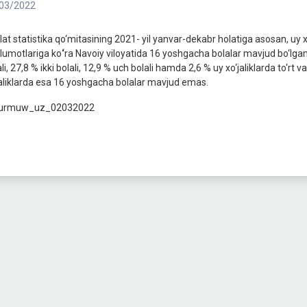
03/2022
lat statistika qo‘mitasining 2021- yil yanvar-dekabr holatiga asosan, uy x
lumotlariga ko
‘
ra Navoiy viloyatida 16 yoshgacha bolalar mavjud bo‘lgan u
li, 27,8 % ikki bolali, 12,9 % uch bolali hamda 2,6 % uy xo‘jaliklarda to‘rt 
jaliklarda esa 16 yoshgacha bolalar mavjud emas.