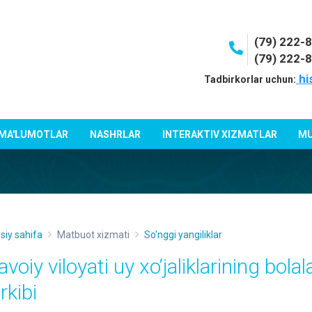
(79) 222-
(79) 222-
hi
Tadbirkorlar uchun:
 MA'LUMOTLAR
NASHRLAR
INTERAKTIV XIZMATLAR
MU
siy sahifa
Matbuot xizmati
So'nggi yangiliklar
voiy viloyati uy xo‘jaliklarining bolal
rkibi