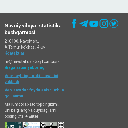
Navoiy viloyat statistika
boshqarmasi
210100, Navoiy sh.,
A.Temur ko‘chаsi, 4-uy
Kontaktlar
nv@navstat.uz •
Sayt xaritasi
•
Bizga xabar yuboring
Veb-saytning mobil ilovasini
yuklash
Veb-saytdan foydalanish uchun
qo'llanma
Ma`lumotda xato topdingizmi?
Uni belgilang va quyidagilarni
bosing
Ctrl + Enter