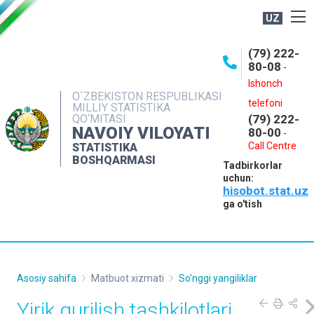
UZ
BOSHQARMA HAQIDA
(79) 222-
80-08
-
ME'YORIY HUJJATLAR
Ishonch
OCHIQ MA'LUMOTLAR
O`ZBEKISTON RESPUBLIKASI
telefoni
MILLIY STATISTIKA
QO‘MITASI
(79) 222-
NASHRLAR
NAVOIY VILOYATI
80-00
-
INTERAKTIV XIZMATLAR
Call Centre
STATISTIKA
BOSHQARMASI
Tadbirkorlar
MUROJAATLAR
uchun:
hisobot.stat.uz
MATBUOT XIZMATI
ga o'tish
KONTAKTLAR
Asosiy sahifa
Matbuot xizmati
So'nggi yangiliklar
Yirik qurilish tashkilotlari