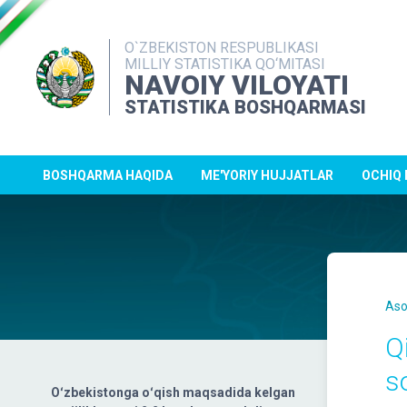
O`ZBEKISTON RESPUBLIKASI
MILLIY STATISTIKA QO‘MITASI
NAVOIY VILOYATI
STATISTIKA BOSHQARMASI
BOSHQARMA HAQIDA
ME'YORIY HUJJATLAR
OCHIQ
Aso
Q
s
Oʻzbekistonga oʻqish maqsadida kelgan