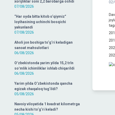
xorijliklar soni 2,2 barobarga oshdi
02/
07/08/2026
Dav
“Har oyda bitta kitob o‘qiymiz”
joy
loyihasining uchinchi bosqichi
tag
yakunlandi
07/08/2026
201
201
Aholi jon boshiga to‘g‘ri keladigan
sanoat mahsulotlari
202
06/08/2026
202
Oʻzbekistonda yarim yilda 15,2 trln
soʻmlik ichimliklar ishlab chiqarildi
06/08/2026
Yarim yilda O‘zbekistonda qancha
egizak chaqaloq tug‘ildi?
05/08/2026
Navoiy viloyatida 1 kvadrat kilometrga
necha kishi to‘g‘ri keladi?
05/08/2026