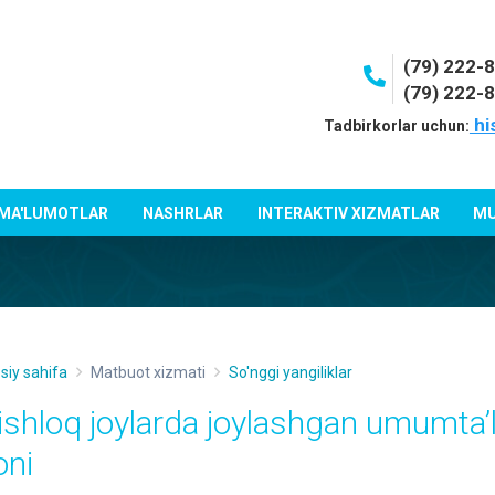
(79) 222-
(79) 222-
hi
Tadbirkorlar uchun:
 MA'LUMOTLAR
NASHRLAR
INTERAKTIV XIZMATLAR
MU
siy sahifa
Matbuot xizmati
So'nggi yangiliklar
ishloq joylarda joylashgan umumta’
oni