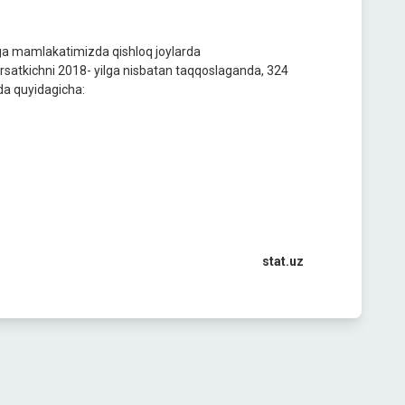
higa mamlakatimizda qishloq joylarda
o‘rsatkichni 2018- yilga nisbatan taqqoslaganda, 324
da quyidagiсha:
stat.uz