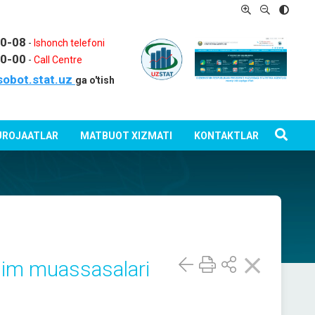
80-08
-
Ishonch telefoni
80-00
-
Call Centre
sobot.stat.uz
ga o'tish
ROJAATLAR
MATBUOT XIZMATI
KONTAKTLAR
lim muassasalari