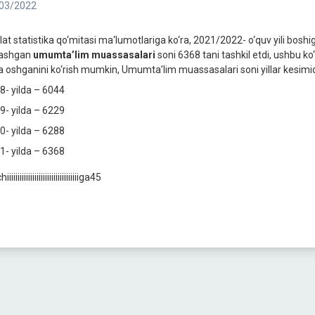
03/2022
lat statistika qo‘mitasi ma‘lumotlariga ko‘ra, 2021/2022- o‘quv yili bos
lashgan
umumta’lim muassasalari
soni 6368 tani tashkil etdi, ushbu k
a oshganini ko‘rish mumkin, Umumta’lim muassasalari soni yillar kesimi
8- yilda – 6044
9- yilda – 6229
0- yilda – 6288
1- yilda – 6368