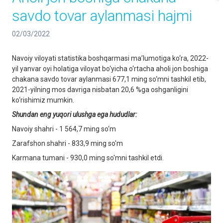
savdo tovar aylanmasi hajmi
02/03/2022
Navoiy viloyati statistika boshqarmasi ma’lumotiga ko‘ra, 2022-
yil yanvar oyi holatiga viloyat bo‘yicha o‘rtacha aholi jon boshiga
chakana savdo tovar aylanmasi 677,1 ming so‘mni tashkil etib,
2021-yilning mos davriga nisbatan 20,6 %ga oshganligini
ko‘rishimiz mumkin.
Shundan eng yuqori ulushga ega hududlar:
Navoiy shahri - 1 564,7 ming so‘m
Zarafshon shahri - 833,9 ming so'm
Karmana tumani - 930,0 ming so'mni tashkil etdi.