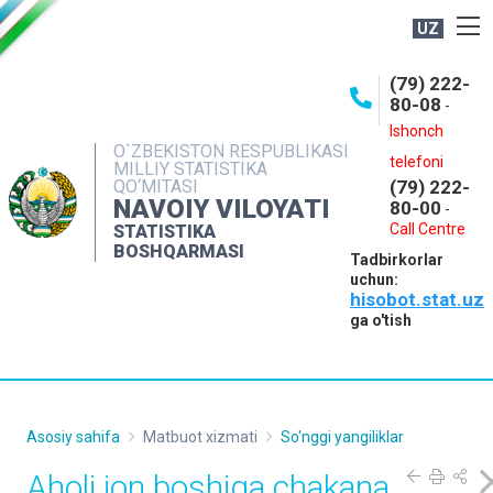
UZ
BOSHQARMA HAQIDA
(79) 222-
80-08
-
ME'YORIY HUJJATLAR
Ishonch
OCHIQ MA'LUMOTLAR
O`ZBEKISTON RESPUBLIKASI
telefoni
MILLIY STATISTIKA
QO‘MITASI
(79) 222-
NASHRLAR
NAVOIY VILOYATI
80-00
-
INTERAKTIV XIZMATLAR
Call Centre
STATISTIKA
BOSHQARMASI
Tadbirkorlar
MUROJAATLAR
uchun:
hisobot.stat.uz
MATBUOT XIZMATI
ga o'tish
KONTAKTLAR
Asosiy sahifa
Matbuot xizmati
So'nggi yangiliklar
Aholi jon boshiga chakana