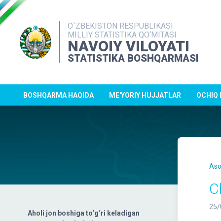
O`ZBEKISTON RESPUBLIKASI
MILLIY STATISTIKA QO‘MITASI
NAVOIY VILOYATI
STATISTIKA BOSHQARMASI
BOSHQARMA HAQIDA
ME'YORIY HUJJATLAR
OCHIQ
Aso
C
25/
Aholi jon boshiga to‘g‘ri keladigan