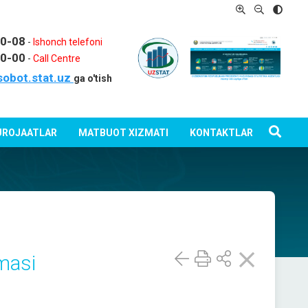
80-08
-
Ishonch telefoni
80-00
-
Call Centre
sobot.stat.uz
ga o'tish
ROJAATLAR
MATBUOT XIZMATI
KONTAKTLAR
masi