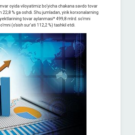
yanvar oyida viloyatimiz bo‘yicha chakana savdo tovar
n 22,8 % ga oshdi. Shu jumladan, yirik korxonalarning
byektlarining tovar aylanmasi* 499,8 mlrd. so‘mni
mni (o‘sish sur’ati 112,2 %) tashkil etdi.