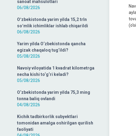
sanoat mahsulotlari
Nav
06/08/2026
ayl
tov
Oʻzbekistonda yarim yilda 15,2 trln
(o‘
soʻmlik ichimliklar ishlab chiqarildi
06/08/2026
Yarim yilda O‘zbekistonda qancha
egizak chaqaloq tug‘ildi?
05/08/2026
Navoiy viloyatida 1 kvadrat kilometrga
necha kishi to‘g‘ri keladi?
05/08/2026
O‘zbekistonda yarim yilda 75,3 ming
tonna baliq ovlandi
04/08/2026
Kichik tadbirkorlik subyektlari
tomonidan amalga oshirilgan qurilish
faoliyati
04/08/2026