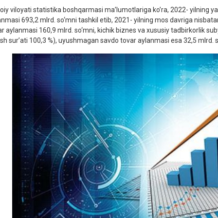
oiy viloyati statistika boshqarmasi ma’lumotlariga ko’ra, 2022- yilning 
anmasi 693,2 mlrd. so‘mni tashkil etib, 2021- yilning mos davriga nisbata
ar aylanmasi 160,9 mlrd. so‘mni, kichik biznes va xususiy tadbirkorlik su
sish sur’ati 100,3 %), uyushmagan savdo tovar aylanmasi esa 32,5 mlrd. so‘