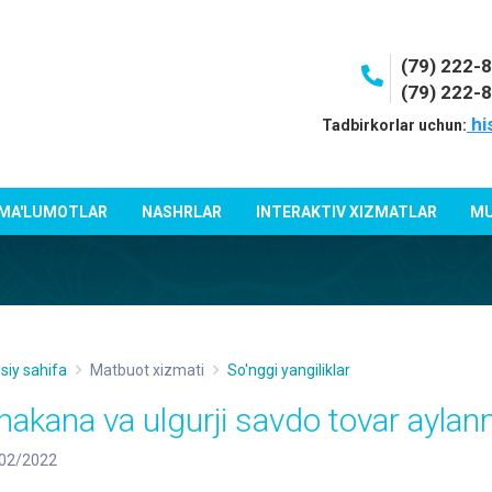
(79) 222-
(79) 222-
hi
Tadbirkorlar uchun:
 MA'LUMOTLAR
NASHRLAR
INTERAKTIV XIZMATLAR
MU
siy sahifa
Matbuot xizmati
So'nggi yangiliklar
hakana va ulgurji savdo tovar aylan
02/2022