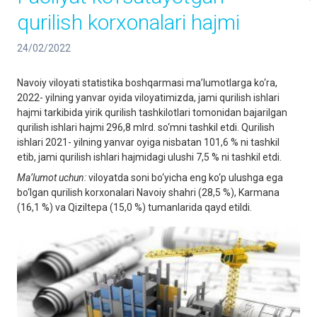
qurilish korxonalari hajmi
24/02/2022
Navoiy viloyati statistika boshqarmasi ma’lumotlarga ko‘ra,
2022- yilning yanvar oyida viloyatimizda, jami qurilish ishlari
hajmi tarkibida yirik qurilish tashkilotlari tomonidan bajarilgan
qurilish ishlari hajmi 296,8 mlrd. so‘mni tashkil etdi. Qurilish
ishlari 2021- yilning yanvar oyiga nisbatan 101,6 % ni tashkil
etib, jami qurilish ishlari hajmidagi ulushi 7,5 % ni tashkil etdi.
Ma’lumot uchun:
viloyatda soni bo‘yicha eng ko‘p ulushga ega
bo‘lgan qurilish korxonalari Navoiy shahri (28,5 %), Karmana
(16,1 %) va Qiziltepa (15,0 %) tumanlarida qayd etildi.