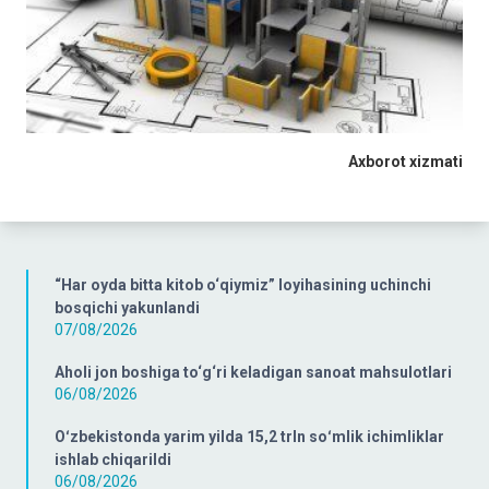
Axborot xizmati
“Har oyda bitta kitob o‘qiymiz” loyihasining uchinchi
bosqichi yakunlandi
07/08/2026
Aholi jon boshiga to‘g‘ri keladigan sanoat mahsulotlari
06/08/2026
Oʻzbekistonda yarim yilda 15,2 trln soʻmlik ichimliklar
ishlab chiqarildi
06/08/2026