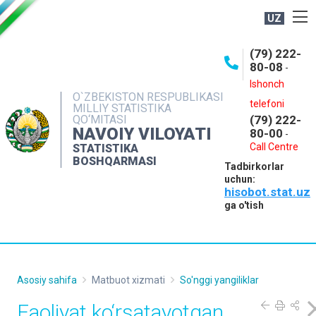
UZ
BOSHQARMA HAQIDA
(79) 222-
80-08
-
ME'YORIY HUJJATLAR
Ishonch
OCHIQ MA'LUMOTLAR
O`ZBEKISTON RESPUBLIKASI
telefoni
MILLIY STATISTIKA
QO‘MITASI
(79) 222-
NASHRLAR
NAVOIY VILOYATI
80-00
-
INTERAKTIV XIZMATLAR
Call Centre
STATISTIKA
BOSHQARMASI
Tadbirkorlar
MUROJAATLAR
uchun:
hisobot.stat.uz
MATBUOT XIZMATI
ga o'tish
KONTAKTLAR
Asosiy sahifa
Matbuot xizmati
So'nggi yangiliklar
Faoliyat ko‘rsatayotgan