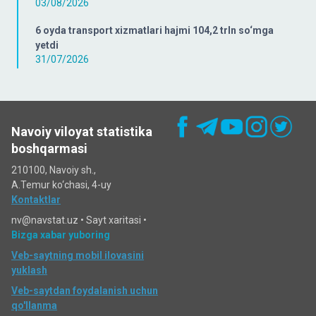
03/08/2026
6 oyda transport xizmatlari hajmi 104,2 trln so‘mga
yetdi
31/07/2026
Navoiy viloyat statistika
boshqarmasi
210100, Navoiy sh.,
A.Temur ko‘chаsi, 4-uy
Kontaktlar
nv@navstat.uz •
Sayt xaritasi
•
Bizga xabar yuboring
Veb-saytning mobil ilovasini
yuklash
Veb-saytdan foydalanish uchun
qo'llanma