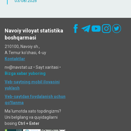
03/08/2026
Navoiy viloyat statistika
boshqarmasi
210100, Navoiy sh.,
A.Temur ko‘chаsi, 4-uy
Kontaktlar
nv@navstat.uz •
Sayt xaritasi
•
Bizga xabar yuboring
Veb-saytning mobil ilovasini
yuklash
Veb-saytdan foydalanish uchun
qo'llanma
Ma`lumotda xato topdingizmi?
Uni belgilang va quyidagilarni
bosing
Ctrl + Enter