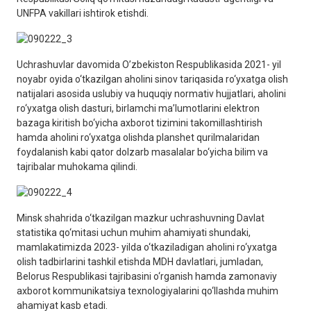
UNFPA vakillari ishtirok etishdi.
Uchrashuvlar davomida O’zbekiston Respublikasida 2021- yil
noyabr oyida o‘tkazilgan aholini sinov tariqasida ro‘yxatga olish
natijalari asosida uslubiy va huquqiy normativ hujjatlari, aholini
ro‘yxatga olish dasturi, birlamchi ma’lumotlarini elektron
bazaga kiritish bo‘yicha axborot tizimini takomillashtirish
hamda aholini ro‘yxatga olishda planshet qurilmalaridan
foydalanish kabi qator dolzarb masalalar bo‘yicha bilim va
tajribalar muhokama qilindi.
Minsk shahrida o‘tkazilgan mazkur uchrashuvning Davlat
statistika qo‘mitasi uchun muhim ahamiyati shundaki,
mamlakatimizda 2023- yilda o‘tkaziladigan aholini ro‘yxatga
olish tadbirlarini tashkil etishda MDH davlatlari, jumladan,
Belorus Respublikasi tajribasini o‘rganish hamda zamonaviy
axborot kommunikatsiya texnologiyalarini qo‘llashda muhim
ahamiyat kasb etadi.