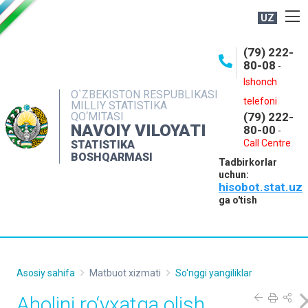
UZ
BOSHQARMA HAQIDA
(79) 222-
80-08
-
ME'YORIY HUJJATLAR
Ishonch
OCHIQ MA'LUMOTLAR
O`ZBEKISTON RESPUBLIKASI
telefoni
MILLIY STATISTIKA
QO‘MITASI
(79) 222-
NASHRLAR
NAVOIY VILOYATI
80-00
-
INTERAKTIV XIZMATLAR
Call Centre
STATISTIKA
BOSHQARMASI
Tadbirkorlar
MUROJAATLAR
uchun:
hisobot.stat.uz
MATBUOT XIZMATI
ga o'tish
KONTAKTLAR
Asosiy sahifa
Matbuot xizmati
So'nggi yangiliklar
Aholini ro‘yxatga olish