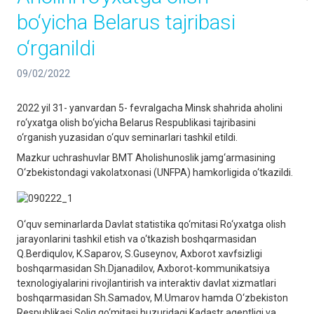
bo‘yicha Belarus tajribasi
o‘rganildi
09/02/2022
2022 yil 31- yanvardan 5- fevralgacha Minsk shahrida aholini
ro‘yxatga olish bo‘yicha Belarus Respublikasi tajribasini
o‘rganish yuzasidan o‘quv seminarlari tashkil etildi.
Mazkur uchrashuvlar BMT Aholishunoslik jamg‘armasining
O‘zbekistondagi vakolatxonasi (UNFPA) hamkorligida o‘tkazildi.
O‘quv seminarlarda Davlat statistika qo‘mitasi Ro‘yxatga olish
jarayonlarini tashkil etish va o‘tkazish boshqarmasidan
Q.Berdiqulov, K.Saparov, S.Guseynov, Axborot xavfsizligi
boshqarmasidan Sh.Djanadilov, Axborot-kommunikatsiya
texnologiyalarini rivojlantirish va interaktiv davlat xizmatlari
boshqarmasidan Sh.Samadov, M.Umarov hamda O‘zbekiston
Respublikasi Soliq qo‘mitasi huzuridagi Kadastr agentligi va