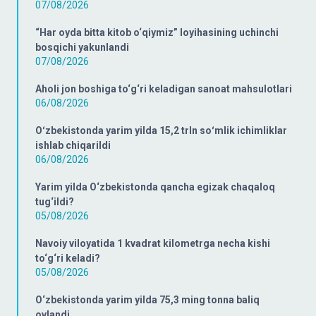
07/08/2026
“Har oyda bitta kitob o‘qiymiz” loyihasining uchinchi
bosqichi yakunlandi
07/08/2026
Aholi jon boshiga to‘g‘ri keladigan sanoat mahsulotlari
06/08/2026
Oʻzbekistonda yarim yilda 15,2 trln soʻmlik ichimliklar
ishlab chiqarildi
06/08/2026
Yarim yilda O‘zbekistonda qancha egizak chaqaloq
tug‘ildi?
05/08/2026
Navoiy viloyatida 1 kvadrat kilometrga necha kishi
to‘g‘ri keladi?
05/08/2026
O‘zbekistonda yarim yilda 75,3 ming tonna baliq
ovlandi