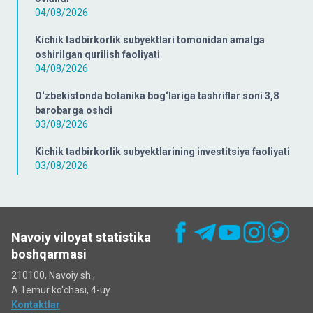
04/08/2026
Kichik tadbirkorlik subyektlari tomonidan amalga
oshirilgan qurilish faoliyati
04/08/2026
O‘zbekistonda botanika bog‘lariga tashriflar soni 3,8
barobarga oshdi
03/08/2026
Kichik tadbirkorlik subyektlarining investitsiya faoliyati
03/08/2026
Navoiy viloyat statistika
boshqarmasi
210100, Navoiy sh.,
A.Temur ko‘chаsi, 4-uy
Kontaktlar