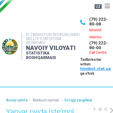
UZ
BOSHQARMA HAQIDA
(79) 222-
80-08
-
ME'YORIY HUJJATLAR
Ishonch
OCHIQ MA'LUMOTLAR
O`ZBEKISTON RESPUBLIKASI
telefoni
MILLIY STATISTIKA
QO‘MITASI
(79) 222-
NASHRLAR
NAVOIY VILOYATI
80-00
-
INTERAKTIV XIZMATLAR
Call Centre
STATISTIKA
BOSHQARMASI
Tadbirkorlar
MUROJAATLAR
uchun:
hisobot.stat.uz
MATBUOT XIZMATI
ga o'tish
KONTAKTLAR
Asosiy sahifa
Matbuot xizmati
So'nggi yangiliklar
Yanvar oyida isteʼmol