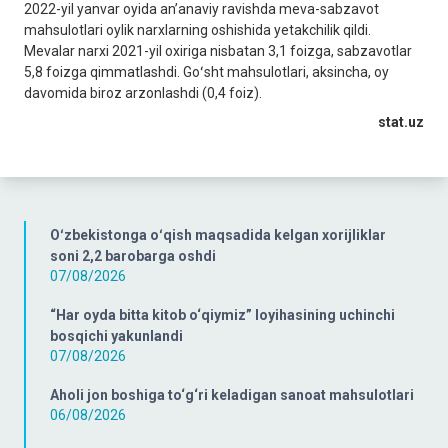
2022-yil yanvar oyida anʼanaviy ravishda meva-sabzavot
mahsulotlari oylik narxlarning oshishida yetakchilik qildi.
Mevalar narxi 2021-yil oxiriga nisbatan 3,1 foizga, sabzavotlar
5,8 foizga qimmatlashdi. Goʻsht mahsulotlari, aksincha, oy
davomida biroz arzonlashdi (0,4 foiz).
stat.uz
Oʻzbekistonga oʻqish maqsadida kelgan xorijliklar
soni 2,2 barobarga oshdi
07/08/2026
“Har oyda bitta kitob o‘qiymiz” loyihasining uchinchi
bosqichi yakunlandi
07/08/2026
Aholi jon boshiga to‘g‘ri keladigan sanoat mahsulotlari
06/08/2026