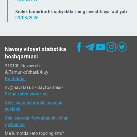
Kichik tadbirkorlik subyektlarining investitsiya faoliyati
03/08/2026
Navoiy viloyat statistika
boshqarmasi
210100, Navoiy sh.,
A.Temur ko‘chаsi, 4-uy
Kontaktlar
nv@navstat.uz •
Sayt xaritasi
•
Bizga xabar yuboring
Veb-saytning mobil ilovasini
yuklash
Veb-saytdan foydalanish uchun
qo'llanma
Ma`lumotda xato topdingizmi?