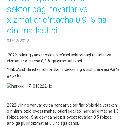
sektoridagi tovarlar va
xizmatlar oʻrtacha 0,9 % ga
qimmatlashdi
01/02/2022
2022- yilning yanvar oyida isteʼmol sektoridagi tovarlar va
xizmatlar oʻrtacha 0,9 % ga qimmatlashdi.
Yillik oʻsishda isteʼmol narxlari indeksining oʻsish darajasi 9,8 %
ga yetdi.
2022-yilning yanvar oyida narxlar va tariflar oʻsishida yetakchi
oʻrinlarni oziq-ovqat mahsulotlari egallab, narxlari oʻrtacha 1,3
foizga oshdi. Shu davrda nooziq-ovqat tovarlari 0,5 foizga,
aholiga pullik xizmatlar 0,7 foizga oshdi.