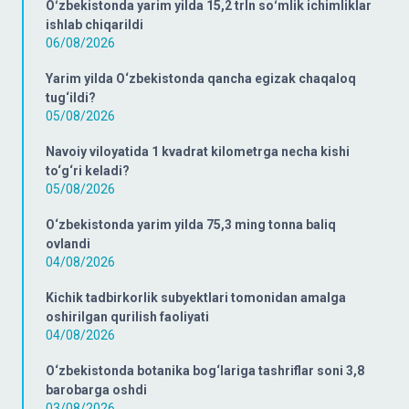
Oʻzbekistonda yarim yilda 15,2 trln soʻmlik ichimliklar
ishlab chiqarildi
06/08/2026
Yarim yilda O‘zbekistonda qancha egizak chaqaloq
tug‘ildi?
05/08/2026
Navoiy viloyatida 1 kvadrat kilometrga necha kishi
to‘g‘ri keladi?
05/08/2026
O‘zbekistonda yarim yilda 75,3 ming tonna baliq
ovlandi
04/08/2026
Kichik tadbirkorlik subyektlari tomonidan amalga
oshirilgan qurilish faoliyati
04/08/2026
O‘zbekistonda botanika bog‘lariga tashriflar soni 3,8
barobarga oshdi
03/08/2026