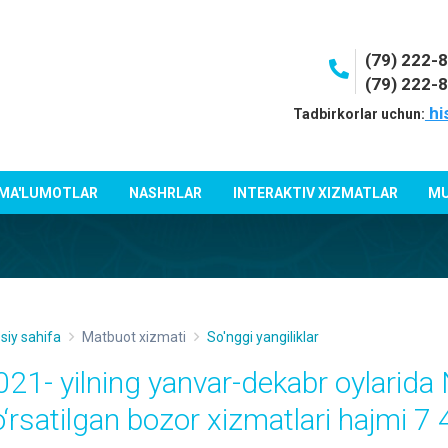
(79) 222-
(79) 222-
hi
Tadbirkorlar uchun:
 MA'LUMOTLAR
NASHRLAR
INTERAKTIV XIZMATLAR
MU
siy sahifa
Matbuot xizmati
So'nggi yangiliklar
021- yilning yanvar-dekabr oylarida 
o‘rsatilgan bozor xizmatlari hajmi 7