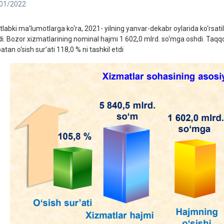
01/2022
tlabki ma’lumotlarga ko‘ra, 2021- yilning yanvar-dekabr oylarida ko‘rsat
di. Bozor xizmatlarining nominal hajmi 1 602,0 mlrd. so‘mga oshdi. Taqq
atan o‘sish sur’ati 118,0 % ni tashkil etdi