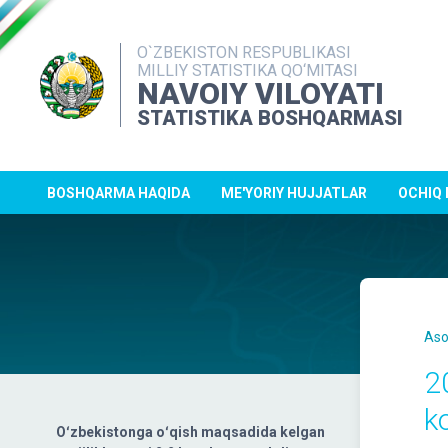
O`ZBEKISTON RESPUBLIKASI
MILLIY STATISTIKA QO‘MITASI
NAVOIY VILOYATI
STATISTIKA BOSHQARMASI
BOSHQARMA HAQIDA
ME'YORIY HUJJATLAR
OCHIQ
Aso
2
k
Oʻzbekistonga oʻqish maqsadida kelgan