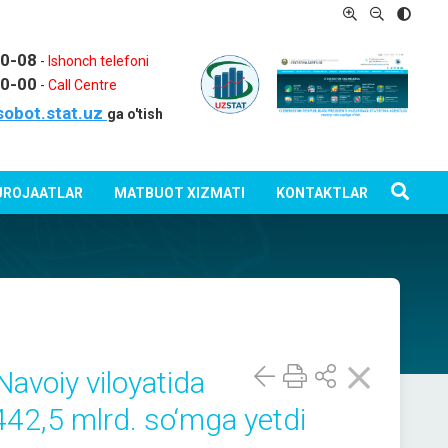
80-08
-
Ishonch telefoni
80-00
-
Call Centre
sobot.stat.uz
ga o'tish
ROJAATLAR
MATBUOT XIZMATI
KONTAKTLAR
Navoiy viloyatida
 442,5 mlrd. so‘mga yetdi