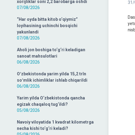
xorijliklar soni 2,2 barobarga oshdi
31/
07/08/2026
Das
“Har oyda bitta kitob o‘qiymiz”
yet
loyihasining uchinchi bosqichi
nisb
yakunlandi
07/08/2026
Aholi jon boshiga to‘g‘ri keladigan
sanoat mahsulotlari
06/08/2026
Oʻzbekistonda yarim yilda 15,2 trln
soʻmlik ichimliklar ishlab chiqarildi
06/08/2026
Yarim yilda O‘zbekistonda qancha
egizak chaqaloq tug‘ildi?
05/08/2026
Navoiy viloyatida 1 kvadrat kilometrga
necha kishi to‘g‘ri keladi?
05/08/2026