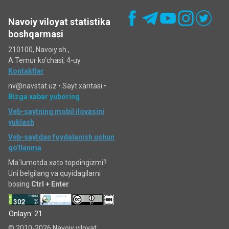
Navoiy viloyat statistika
boshqarmasi
210100, Navoiy sh.,
A.Temur ko‘chаsi, 4-uy
Kontaktlar
nv@navstat.uz •
Sayt xaritasi
•
Bizga xabar yuboring
Veb-saytning mobil ilovasini
yuklash
Veb-saytdan foydalanish uchun
qo'llanma
Ma`lumotda xato topdingizmi?
Uni belgilang va quyidagilarni
bosing
Ctrl + Enter
Onlayn: 21
© 2010-2026 Navoiy viloyat