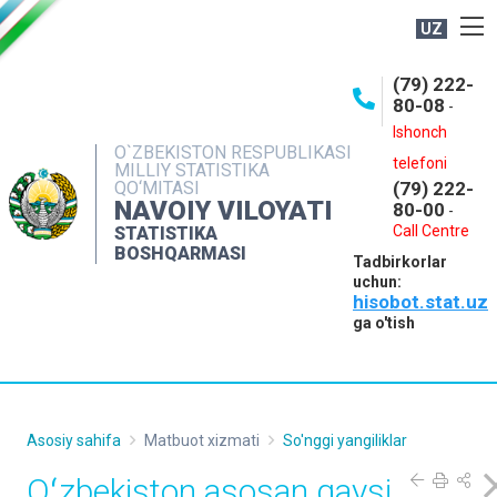
UZ
BOSHQARMA HAQIDA
(79) 222-
80-08
-
ME'YORIY HUJJATLAR
Ishonch
OCHIQ MA'LUMOTLAR
O`ZBEKISTON RESPUBLIKASI
telefoni
MILLIY STATISTIKA
QO‘MITASI
(79) 222-
NASHRLAR
NAVOIY VILOYATI
80-00
-
INTERAKTIV XIZMATLAR
Call Centre
STATISTIKA
BOSHQARMASI
Tadbirkorlar
MUROJAATLAR
uchun:
hisobot.stat.uz
MATBUOT XIZMATI
ga o'tish
KONTAKTLAR
Asosiy sahifa
Matbuot xizmati
So'nggi yangiliklar
Oʻzbekiston asosan qaysi