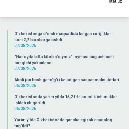
stat.uz
Oʻzbekistonga oʻqish maqsadida kelgan xorijliklar
soni 2,2 barobarga oshdi
07/08/2026
“Har oyda bitta kitob o‘qiymiz” loyihasining uchinchi
bosqichi yakunlandi
07/08/2026
Aholi jon boshiga to‘g‘ri keladigan sanoat mahsulotlari
06/08/2026
Oʻzbekistonda yarim yilda 15,2 trln soʻmlik ichimliklar
ishlab chiqarildi
06/08/2026
Yarim yilda O‘zbekistonda qancha egizak chaqaloq
tug‘ildi?