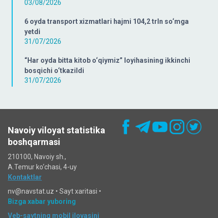
03/08/2026
6 oyda transport xizmatlari hajmi 104,2 trln so‘mga
yetdi
31/07/2026
“Har oyda bitta kitob o‘qiymiz” loyihasining ikkinchi
bosqichi o‘tkazildi
31/07/2026
Navoiy viloyat statistika
boshqarmasi
210100, Navoiy sh.,
A.Temur ko‘chаsi, 4-uy
Kontaktlar
nv@navstat.uz •
Sayt xaritasi
•
Bizga xabar yuboring
Veb-saytning mobil ilovasini