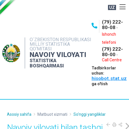
UZ
BOSHQARMA HAQIDA
(79) 222-
80-08
-
ME'YORIY HUJJATLAR
Ishonch
OCHIQ MA'LUMOTLAR
O`ZBEKISTON RESPUBLIKASI
telefoni
MILLIY STATISTIKA
QO‘MITASI
(79) 222-
NASHRLAR
NAVOIY VILOYATI
80-00
-
INTERAKTIV XIZMATLAR
Call Centre
STATISTIKA
BOSHQARMASI
Tadbirkorlar
MUROJAATLAR
uchun:
hisobot.stat.uz
MATBUOT XIZMATI
ga o'tish
KONTAKTLAR
Asosiy sahifa
Matbuot xizmati
So'nggi yangiliklar
Navoiy viloyati bilan tashqi