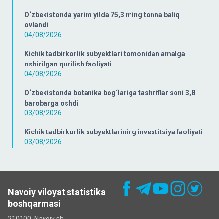
O‘zbekistonda yarim yilda 75,3 ming tonna baliq
ovlandi
04/08/2026
Kichik tadbirkorlik subyektlari tomonidan amalga
oshirilgan qurilish faoliyati
04/08/2026
O‘zbekistonda botanika bog‘lariga tashriflar soni 3,8
barobarga oshdi
03/08/2026
Kichik tadbirkorlik subyektlarining investitsiya faoliyati
03/08/2026
Navoiy viloyat statistika
boshqarmasi
210100, Navoiy sh.,