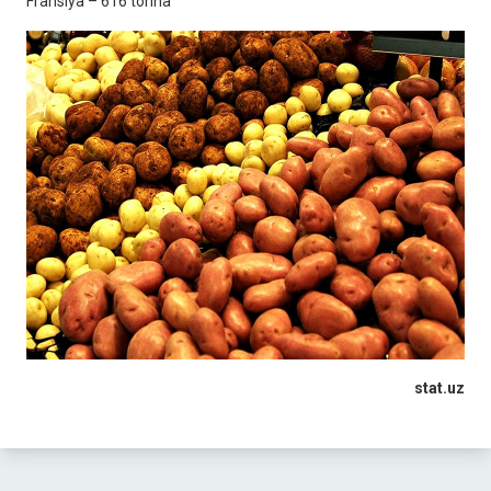
Fransiya – 616 tonna
stat.uz