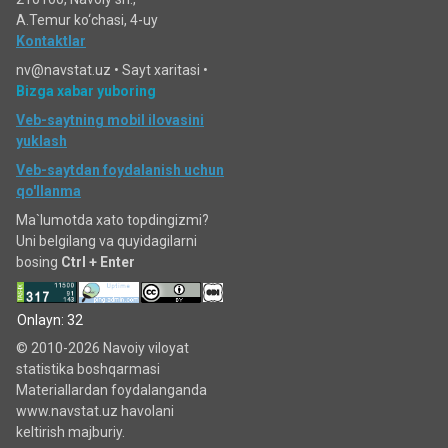
A.Temur ko‘chаsi, 4-uy
Kontaktlar
nv@navstat.uz •
Sayt xaritasi
•
Bizga xabar yuboring
Veb-saytning mobil ilovasini
yuklash
Veb-saytdan foydalanish uchun
qo'llanma
Ma`lumotda xato topdingizmi?
Uni belgilang va quyidagilarni
bosing
Ctrl + Enter
Onlayn: 32
© 2010-2026 Navoiy viloyat
statistika boshqarmasi
Materiallardan foydalanganda
www.navstat.uz havolani
keltirish majburiy.