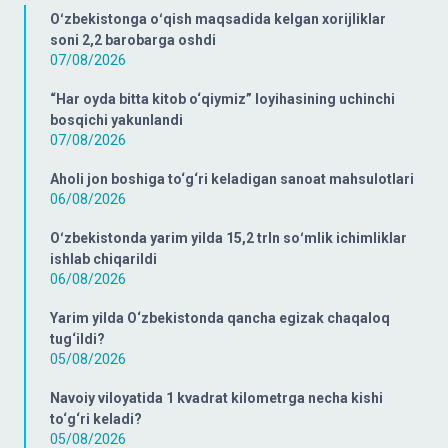
Oʻzbekistonga oʻqish maqsadida kelgan xorijliklar
soni 2,2 barobarga oshdi
07/08/2026
“Har oyda bitta kitob o‘qiymiz” loyihasining uchinchi
bosqichi yakunlandi
07/08/2026
Aholi jon boshiga to‘g‘ri keladigan sanoat mahsulotlari
06/08/2026
Oʻzbekistonda yarim yilda 15,2 trln soʻmlik ichimliklar
ishlab chiqarildi
06/08/2026
Yarim yilda O‘zbekistonda qancha egizak chaqaloq
tug‘ildi?
05/08/2026
Navoiy viloyatida 1 kvadrat kilometrga necha kishi
to‘g‘ri keladi?
05/08/2026