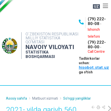
UZ
BOSHQARMA HAQIDA
(79) 222-
80-08
-
ME'YORIY HUJJATLAR
Ishonch
OCHIQ MA'LUMOTLAR
O`ZBEKISTON RESPUBLIKASI
telefoni
MILLIY STATISTIKA
QO‘MITASI
(79) 222-
NASHRLAR
NAVOIY VILOYATI
80-00
-
INTERAKTIV XIZMATLAR
Call Centre
STATISTIKA
BOSHQARMASI
Tadbirkorlar
MUROJAATLAR
uchun:
hisobot.stat.uz
MATBUOT XIZMATI
ga o'tish
KONTAKTLAR
Asosiy sahifa
Matbuot xizmati
So'nggi yangiliklar
2021- yilda qariyb 560