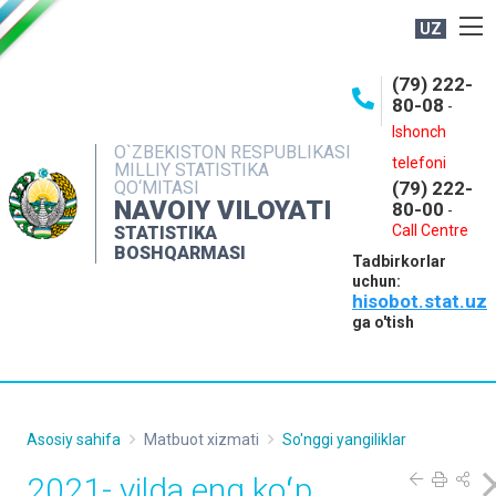
UZ
BOSHQARMA HAQIDA
(79) 222-
80-08
-
ME'YORIY HUJJATLAR
Ishonch
OCHIQ MA'LUMOTLAR
O`ZBEKISTON RESPUBLIKASI
telefoni
MILLIY STATISTIKA
QO‘MITASI
(79) 222-
NASHRLAR
NAVOIY VILOYATI
80-00
-
INTERAKTIV XIZMATLAR
Call Centre
STATISTIKA
BOSHQARMASI
Tadbirkorlar
MUROJAATLAR
uchun:
hisobot.stat.uz
MATBUOT XIZMATI
ga o'tish
KONTAKTLAR
Asosiy sahifa
Matbuot xizmati
So'nggi yangiliklar
2021- yilda eng koʻp