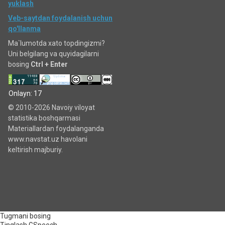
yuklash
Veb-saytdan foydalanish uchun
qo'llanma
Ma`lumotda xato topdingizmi?
Uni belgilang va quyidagilarni
bosing
Ctrl + Enter
Onlayn: 17
© 2010-2026 Navoiy viloyat
statistika boshqarmasi
Materiallardan foydalanganda
www.navstat.uz havolani
keltirish majburiy.
Tugmani bosing