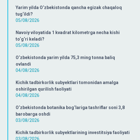
Yarim yilda O‘zbekistonda qancha egizak chaqaloq
tug‘ildi?
05/08/2026
Navoiy viloyatida 1 kvadrat kilometrga necha kishi
to‘g‘ri keladi?
05/08/2026
O‘zbekistonda yarim yilda 75,3 ming tonna baliq
ovlandi
04/08/2026
Kichik tadbirkorlik subyektlari tomonidan amalga
oshirilgan qurilish faoliyati
04/08/2026
O‘zbekistonda botanika bog‘lariga tashriflar soni 3,8
barobarga oshdi
03/08/2026
Kichik tadbirkorlik subyektlarining investitsiya faoliyati
03/08/2026