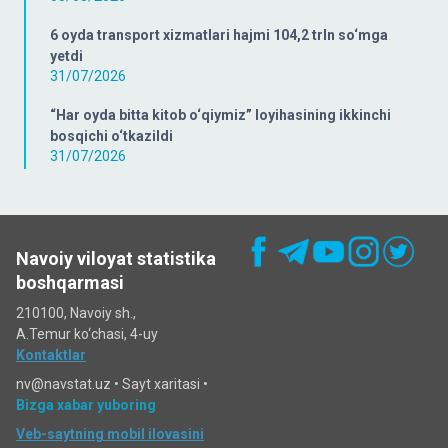
6 oyda transport xizmatlari hajmi 104,2 trln so‘mga
yetdi
31/07/2026
“Har oyda bitta kitob o‘qiymiz” loyihasining ikkinchi
bosqichi o‘tkazildi
31/07/2026
Navoiy viloyat statistika
boshqarmasi
210100, Navoiy sh.,
A.Temur ko‘chаsi, 4-uy
Kontaktlar
nv@navstat.uz •
Sayt xaritasi
•
Bizga xabar yuboring
Veb-saytning mobil ilovasini