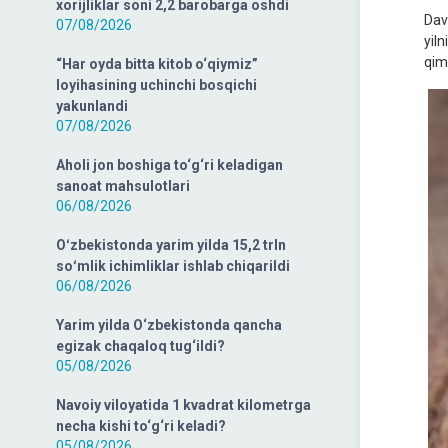
xorijliklar soni 2,2 barobarga oshdi
Dav
07/08/2026
yil
qim
“Har oyda bitta kitob o‘qiymiz”
loyihasining uchinchi bosqichi
yakunlandi
07/08/2026
Aholi jon boshiga to‘g‘ri keladigan
sanoat mahsulotlari
06/08/2026
Oʻzbekistonda yarim yilda 15,2 trln
soʻmlik ichimliklar ishlab chiqarildi
06/08/2026
Yarim yilda O‘zbekistonda qancha
egizak chaqaloq tug‘ildi?
05/08/2026
Navoiy viloyatida 1 kvadrat kilometrga
necha kishi to‘g‘ri keladi?
05/08/2026