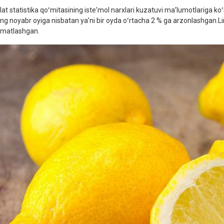
lat statistika qoʻmitasining isteʼmol narxlari kuzatuvi maʼlumotlariga koʻ
ning noyabr oyiga nisbatan yaʼni bir oyda oʻrtacha 2 % ga arzonlashgan.L
matlashgan.