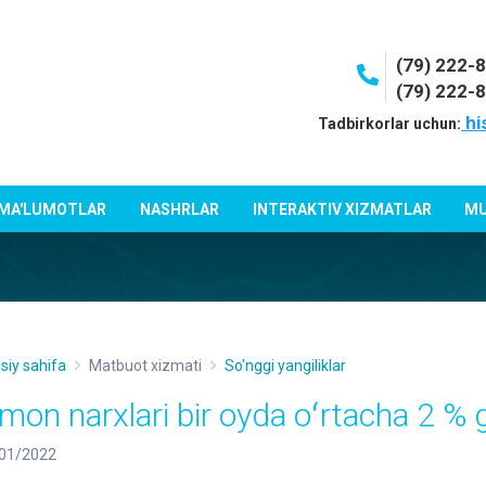
(79) 222-
(79) 222-
hi
Tadbirkorlar uchun:
 MA'LUMOTLAR
NASHRLAR
INTERAKTIV XIZMATLAR
MU
siy sahifa
Matbuot xizmati
So'nggi yangiliklar
imon narxlari bir oyda oʻrtacha 2 %
01/2022