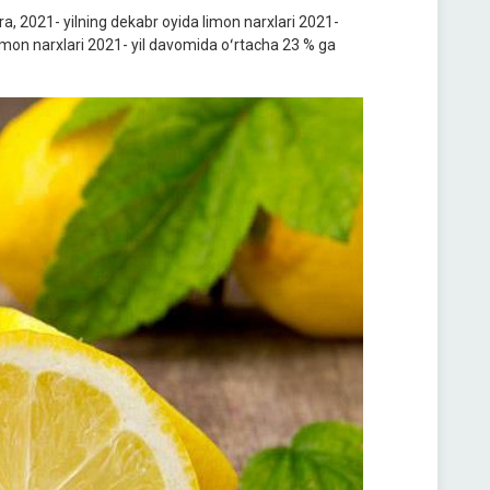
ra, 2021- yilning dekabr oyida limon narxlari 2021-
imon narxlari 2021- yil davomida oʻrtacha 23 % ga