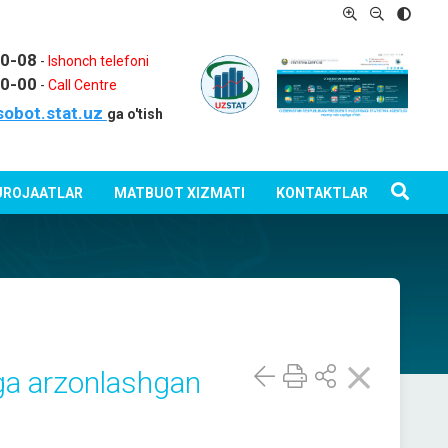
80-08
-
Ishonch telefoni
80-00
-
Call Centre
sobot.stat.uz
ga o'tish
ROJAATLAR
MATBUOT XIZMATI
KONTAKTLAR
 ga arzonlashgan