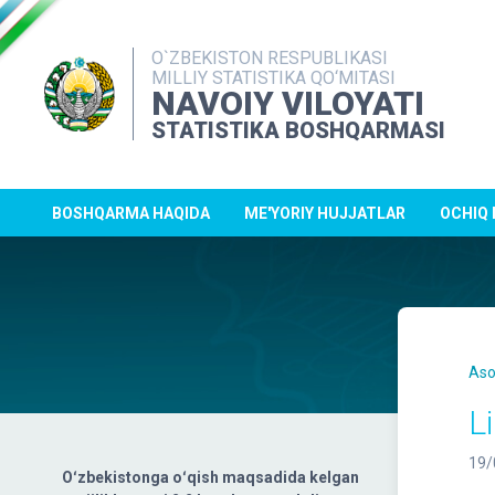
O`ZBEKISTON RESPUBLIKASI
MILLIY STATISTIKA QO‘MITASI
NAVOIY VILOYATI
STATISTIKA BOSHQARMASI
BOSHQARMA HAQIDA
ME'YORIY HUJJATLAR
OCHIQ
Aso
L
19/
Oʻzbekistonga oʻqish maqsadida kelgan