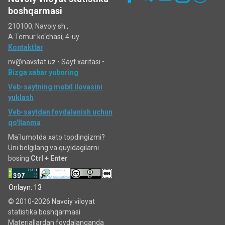
boshqarmasi
210100, Navoiy sh.,
A.Temur ko‘chаsi, 4-uy
Kontaktlar
nv@navstat.uz •
Sayt xaritasi
•
Bizga xabar yuboring
Veb-saytning mobil ilovasini
yuklash
Veb-saytdan foydalanish uchun
qo'llanma
Ma`lumotda xato topdingizmi?
Uni belgilang va quyidagilarni
bosing
Ctrl + Enter
Onlayn: 13
© 2010-2026 Navoiy viloyat
statistika boshqarmasi
Materiallardan foydalanganda