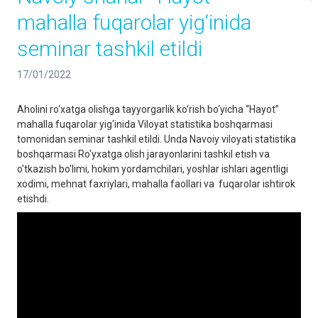
mahalla fuqarolar yig‘inida
seminar tashkil etildi
17/01/2022
Aholini ro‘xatga olishga tayyorgarlik ko‘rish bo‘yicha “Hayot”
mahalla fuqarolar yig‘inida Viloyat statistika boshqarmasi
tomonidan seminar tashkil etildi. Unda Navoiy viloyati statistika
boshqarmasi Ro'yxatga olish jarayonlarini tashkil etish va
o'tkazish bo'limi, hokim yordamchilari, yoshlar ishlari agentligi
xodimi, mehnat faxriylari, mahalla faollari va fuqarolar ishtirok
etishdi.