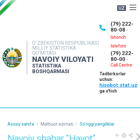
UZ
BOSHQARMA HAQIDA
(79) 222-
80-08
-
ME'YORIY HUJJATLAR
Ishonch
OCHIQ MA'LUMOTLAR
O`ZBEKISTON RESPUBLIKASI
telefoni
MILLIY STATISTIKA
QO‘MITASI
(79) 222-
NASHRLAR
NAVOIY VILOYATI
80-00
-
INTERAKTIV XIZMATLAR
Call Centre
STATISTIKA
BOSHQARMASI
Tadbirkorlar
MUROJAATLAR
uchun:
hisobot.stat.uz
MATBUOT XIZMATI
ga o'tish
KONTAKTLAR
Asosiy sahifa
Matbuot xizmati
So'nggi yangiliklar
Navoiy shahar “Hayot”